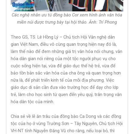
Các nghệ nhân ưu tú đồng bào Cor xem hình ảnh văn hóa
miền núi được trưng bày tại hội thảo. Ảnh: Trí Phong
Theo GS, TS. Lê Hồng Lý – Chủ tịch Hội Văn nghệ dân
gian Việt Nam, điều vô cùng quan trọng hiện nay đó là,
làm thế nào để đem những giá trị văn hóa nói chung, văn
hóa dân gian nói riêng của một tộc người phục vụ cho
cuộc sống hiện tại, vừa để giáo dục thế hệ trẻ, vừa để
bảo tồn bản sắc văn hóa của cha ông và quan trọng hơn
nữa là, để phát triển kinh tế của mỗi địa phương. Việc
giáo dục di sản cần đưa vào trường học để dạy cho lớp
trẻ, làm cho học sinh từ quen đến yêu quý, trân trọng văn
hóa dân tộc của mình.
Chia sẻ về lễ ăn trâu của đồng bào Ca Dong và các đồng
tộc của họ ở vùng Trường Sơn – Tây Nguyên, Chủ tịch Hội
VH-NT tỉnh Nguyễn Đăng Vũ cho rằng, nếu loại bỏ, thì