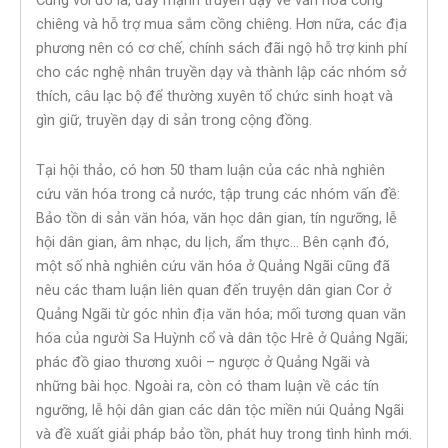
Cùng với đó là, đẩy mạnh truyền dạy về văn hóa cồng
chiêng và hỗ trợ mua sắm cồng chiêng. Hơn nữa, các địa
phương nên có cơ chế, chính sách đãi ngộ hỗ trợ kinh phí
cho các nghệ nhân truyền dạy và thành lập các nhóm sở
thích, câu lạc bộ để thường xuyên tổ chức sinh hoạt và
gìn giữ, truyền dạy di sản trong cộng đồng.
Tại hội thảo, có hơn 50 tham luận của các nhà nghiên
cứu văn hóa trong cả nước, tập trung các nhóm vấn đề:
Bảo tồn di sản văn hóa, văn học dân gian, tín ngưỡng, lễ
hội dân gian, âm nhạc, du lịch, ẩm thực… Bên cạnh đó,
một số nhà nghiên cứu văn hóa ở Quảng Ngãi cũng đã
nêu các tham luận liên quan đến truyện dân gian Cor ở
Quảng Ngãi từ góc nhìn địa văn hóa; mối tương quan văn
hóa của người Sa Huỳnh cổ và dân tộc Hrê ở Quảng Ngãi;
phác đồ giao thương xuôi – ngược ở Quảng Ngãi và
những bài học. Ngoài ra, còn có tham luận về các tín
ngưỡng, lễ hội dân gian các dân tộc miền núi Quảng Ngãi
và đề xuất giải pháp bảo tồn, phát huy trong tình hình mới.