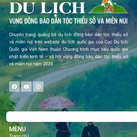
Chuyên trang quảng bá du lịch đồng bào dân tộc thiểu số
và miền núi trên website du lịch quốc gia của Cục Du lịch
Quốc gia Việt Nam thuộc Chương trình mục tiêu quốc gia
phát triển kinh tế – xã hội vùng đồng bào dân tộc thiểu số
và miền núi năm 2024
F
Y
I
a
o
n
c
u
s
e
t
t
b
u
a
o
b
g
Search
o
e
r
k
a
m
MENU
Trang chủ