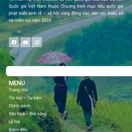
Quốc gia Việt Nam thuộc Chương trình mục tiêu quốc gia
phát triển kinh tế – xã hội vùng đồng bào dân tộc thiểu số
và miền núi năm 2024
F
Y
I
a
o
n
c
u
s
e
t
t
b
u
a
o
b
g
Search
o
e
r
k
a
m
MENU
Trang chủ
Tin tức – Sự kiện
Chính sách
Văn hoá – Đời sống
Lễ hội
Điểm đến