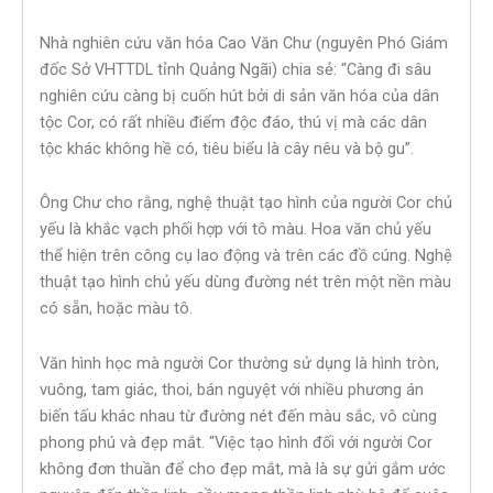
Nhà nghiên cứu văn hóa Cao Văn Chư (nguyên Phó Giám
đốc Sở VHTTDL tỉnh Quảng Ngãi) chia sẻ: “Càng đi sâu
nghiên cứu càng bị cuốn hút bởi di sản văn hóa của dân
tộc Cor, có rất nhiều điểm độc đáo, thú vị mà các dân
tộc khác không hề có, tiêu biểu là cây nêu và bộ gu”.
Ông Chư cho rằng, nghệ thuật tạo hình của người Cor chủ
yếu là khắc vạch phối hợp với tô màu. Hoa văn chủ yếu
thể hiện trên công cụ lao động và trên các đồ cúng. Nghệ
thuật tạo hình chủ yếu dùng đường nét trên một nền màu
có sẵn, hoặc màu tô.
Văn hình học mà người Cor thường sử dụng là hình tròn,
vuông, tam giác, thoi, bán nguyệt với nhiều phương án
biến tấu khác nhau từ đường nét đến màu sắc, vô cùng
phong phú và đẹp mắt. “Việc tạo hình đối với người Cor
không đơn thuần để cho đẹp mắt, mà là sự gửi gắm ước