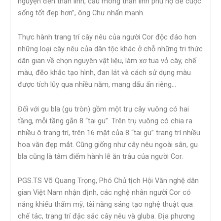
nguyện đến thần linh, cầu mong thần linh phù hộ để cuộc
sống tốt đẹp hơn”, ông Chư nhấn mạnh.
Thực hành trang trí cây nêu của người Cor độc đáo hơn
những loại cây nêu của dân tộc khác ở chỗ những tri thức
dân gian về chọn nguyên vật liệu, làm xơ tua vỏ cây, chế
màu, đẽo khắc tạo hình, đan lát và cách sử dụng màu
được tích lũy qua nhiều năm, mang dấu ấn riêng…
Đối với gu bla (gu tròn) gồm một trụ cây vuông có hai
tầng, mỗi tầng gắn 8 “tai gu”. Trên trụ vuông có chia ra
nhiều ô trang trí, trên 16 mặt của 8 “tai gu” trang trí nhiều
hoa văn đẹp mắt. Cũng giống như cây nêu ngoài sân, gu
bla cũng là tâm điểm hành lễ ăn trâu của người Cor.
PGS.TS Võ Quang Trọng, Phó Chủ tịch Hội Văn nghệ dân
gian Việt Nam nhận định, các nghệ nhân người Cor có
năng khiếu thẩm mỹ, tài năng sáng tạo nghệ thuật qua
chế tác, trang trí đặc sắc cây nêu và gluba. Địa phương