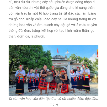
dù, nêu đu đủ, nhưng cây nêu phướn được công nhận di
sản văn hóa phi vật thể quốc gia dùng cho lễ cúng thần
có hiến trâu là một tổ hợp trang trí rất đặc sắc làm bằng
trụ gỗ chò. Khắp chiều cao cây nêu là những trang trí với
những hoa văn vẽ ôm quanh cây cột gỗ với 3 màu truyền
thống đỏ, đen, trắng, kết hợp với tạo hình mâm thần, gu
thần, đơm cá, lá phướn…
Di sản văn hóa của dân tộc Cor có rất nhiều điểm độc đáo,
thú vị