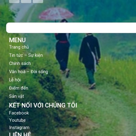
c
u
s
e
t
t
b
u
a
o
b
g
Search
o
e
r
k
a
m
MENU
Trang chủ
Tin tức – Sự kiện
Chính sách
Văn hoá – Đời sống
Lễ hội
Điểm đến
Sản vật
KẾT NỐI VỚI CHÚNG TÔI
Facebook
Youtube
Instagram
LIÊN HỆ