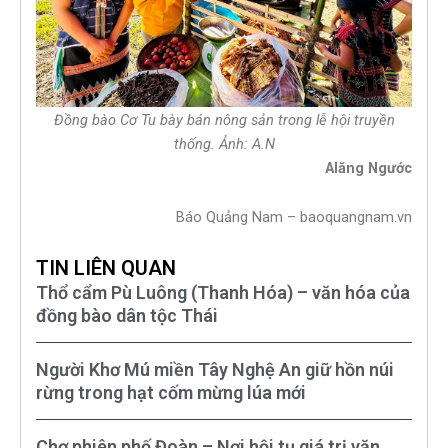
Đồng bào Cơ Tu bày bán nông sản trong lễ hội truyền
thống. Ảnh: A.N
Alăng Ngước
Báo Quảng Nam – baoquangnam.vn
TIN LIÊN QUAN
Thổ cẩm Pù Luông (Thanh Hóa) – văn hóa của
đồng bào dân tộc Thái
Người Khơ Mú miền Tây Nghệ An giữ hồn núi
rừng trong hạt cốm mừng lúa mới
Chợ phiên phố Đoàn – Nơi hội tụ giá trị văn