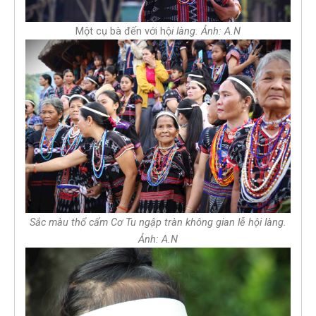
Một cụ bà đến với hộ
i làng. Ảnh: A.N
Sắc màu thổ cẩm Cơ Tu ngập tràn không gian lễ hội làng.
Ảnh: A.N