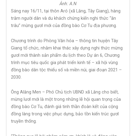
Ảnh: A.N
Sáng nay 16/11, tại thôn Aró (xã Lăng, Tây Giang), hàng
trăm người dân và du khách chứng kiến nghi thức “ăn
trâu” mừng gươl mới của đồng bào Cơ Tu địa phương.
Chương trình do Phòng Văn hóa – thông tin huyện Tây
Giang tổ chức, nhằm khai thác xây dựng nghi thức mừng
gươl mới thành sản phẩm du lịch theo Dự án 6, Chương
trình mục tiêu quốc gia phát triển kinh tế – xã hội vùng
đồng bào dân tộc thiểu số và miền núi, giai đoạn 2021 –
2030.
Ông Alăng Men – Phó Chủ tịch UBND xã Lăng cho biết,
mừng lươl mới là một trong những lễ hội quan trọng của
đồng bào Cơ Tu, đánh giá tinh thần đoàn kết của cộng
đồng làng trong việc phục dựng, bảo tồn kiến trúc gươl
truyền thống.