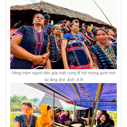
Hàng trăm người dân góp mặt cùng lễ hội mừng gươl mới
tại làng Aró. Ảnh: A.N