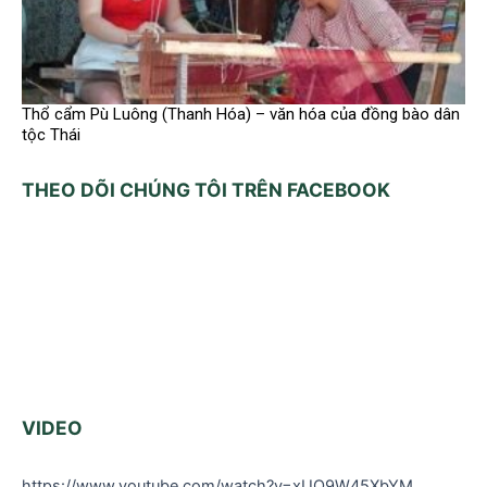
Thổ cẩm Pù Luông (Thanh Hóa) – văn hóa của đồng bào dân
tộc Thái
THEO DÕI CHÚNG TÔI TRÊN FACEBOOK
VIDEO
https://www.youtube.com/watch?v=xUQ9W45XbYM