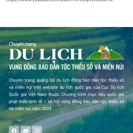
Chuyên trang quảng bá du lịch đồng bào dân tộc thiểu số
và miền núi trên website du lịch quốc gia của Cục Du lịch
Quốc gia Việt Nam thuộc Chương trình mục tiêu quốc gia
phát triển kinh tế – xã hội vùng đồng bào dân tộc thiểu số
và miền núi năm 2024
F
Y
I
a
o
n