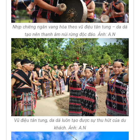
Nhịp chiêng ngân vang hòa theo vũ điệu tân tung – da dá
tạo nên thanh âm núi rừng độc đáo. Ảnh: A.N
Vũ điệu tân tung, da dá luôn tạo được sự thu hút của du
khách. Ảnh: A.N