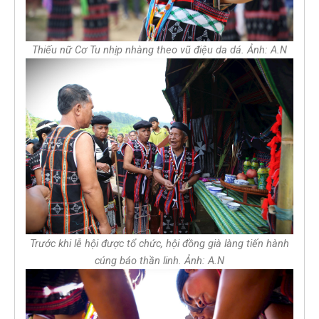
Thiếu nữ Cơ Tu nhịp nhàng theo vũ điệu da dá. Ảnh: A.N
Trước khi lễ hội được tổ chức, hội đồng già làng tiến hành
cúng báo thần linh. Ảnh: A.N