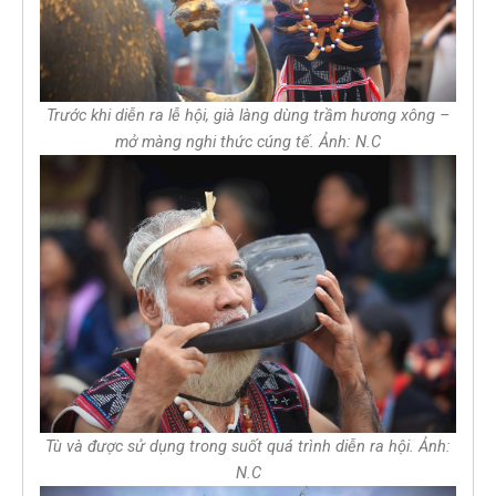
Trước khi diễn ra lễ hội, già làng dùng trầm hương xông –
mở màng nghi thức cúng tế. Ảnh: N.C
Tù và được sử dụng trong suốt quá trình diễn ra hội. Ảnh:
N.C