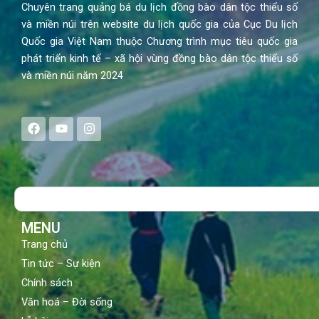
Chuyên trang quảng bá du lịch đồng bào dân tộc thiểu số
và miền núi trên website du lịch quốc gia của Cục Du lịch
Quốc gia Việt Nam thuộc Chương trình mục tiêu quốc gia
phát triển kinh tế – xã hội vùng đồng bào dân tộc thiểu số
và miền núi năm 2024
F
Y
I
a
o
n
c
u
s
e
t
t
b
u
a
o
b
g
Search
o
e
r
k
a
m
MENU
Trang chủ
Tin tức – Sự kiện
Chính sách
Văn hoá – Đời sống