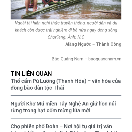
Ngoài tái hiện nghi thức truyền thống, người dân và du
khách còn được trải nghiệm đi bè nứa ngay dòng sông
Chơr’lang. Ảnh: N.C
Alăng Ngước – Thành Công
Báo Quảng Nam – baoquangnam.vn
TIN LIÊN QUAN
Thổ cẩm Pù Luông (Thanh Hóa) – văn hóa của
đồng bào dân tộc Thái
Người Khơ Mú miền Tây Nghệ An giữ hồn núi
rừng trong hạt cốm mừng lúa mới
Chợ phiên phố Đoàn – Nơi hội tụ giá trị văn