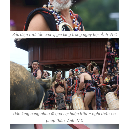
Sắc diện tươi tắn của vị già làng trong ngày hội. Ảnh: N.C
Dân làng cùng nhau đi qua sợi buộc trâu – nghi thức xin
phép thần. Ảnh: N.C