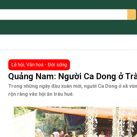
arch
Lễ hội
,
Văn hoá - Đời sống
Quảng Nam: Người Ca Dong ở Trà 
Trong những ngày đầu xuân mới, người Ca Dong ở xã vù
rộn ràng vào hội ăn trâu huê.