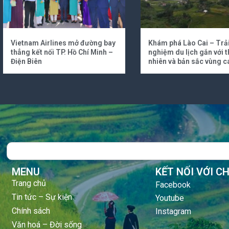
Vietnam Airlines mở đường bay
Khám phá Lào Cai – Trả
thẳng kết nối TP. Hồ Chí Minh –
nghiệm du lịch gắn với t
Điện Biên
nhiên và bản sắc vùng c
Search
MENU
KẾT NỐI VỚI C
Trang chủ
Facebook
Tin tức – Sự kiện
Youtube
Chính sách
Instagram
Văn hoá – Đời sống