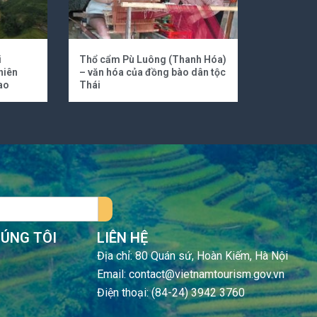
i
Thổ cẩm Pù Luông (Thanh Hóa)
hiên
– văn hóa của đồng bào dân tộc
ao
Thái
HÚNG TÔI
LIÊN HỆ
Địa chỉ: 80 Quán sứ, Hoàn Kiếm, Hà Nội
Email: contact@vietnamtourism.gov.vn
Điện thoại: (84-24) 3942 3760