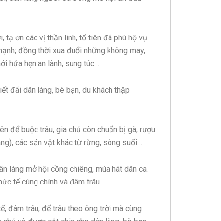
ạ ơn các vị thần linh, tổ tiên đã phù hộ vụ
 mạnh; đồng thời xua đuổi những không may,
ới hứa hẹn an lành, sung túc…
hiết đãi dân làng, bè bạn, du khách thập
hiên để buộc trâu, gia chủ còn chuẩn bị gà, rượu
ang), các sản vật khác từ rừng, sông suối…
dân làng mở hội cồng chiêng, múa hát dân ca,
thức tế cúng chính và đâm trâu.
h tế, đâm trâu, để trâu theo ông trời mà cùng