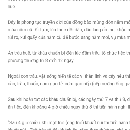
huê.
Đây là phong tục truyền đời của đồng bào mừng đón năm mới, t
mùa năm cũ tốt tươi, lúa thóc dồi dào, dân làng ấm no, khỏe
rủi ro, xúi quẩy của năm cũ để bước sang năm mới, vụ mùa m
Ăn trâu huê, từ khâu chuẩn bị đến lúc đâm trâu, tổ chức tiệc t
phương thường từ 8 đến 12 ngày.
Ngoài con trâu, vật sống hiến tế các vị thần linh và cây nêu t
cần, trầu, thuốc, cơm gạo tẻ, cơm gạo nếp (nếp nướng ống gi
Sau khi hoàn tất các khâu chuẩn bị, các ngày thứ 7 và thứ 8, 
ăn tiệc; đến khoảng 4 giờ chiều ngày thứ 8 thì tiến hành nghi 
“Sau 4 giờ chiều, khi mặt trời (ông trời) khuất núi thì tiến hàn