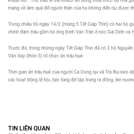
khuất núi… Thịt trâu tế đãi khách ăn uống thỏa thích tại nhà g
mang về làm quà để người thân của họ không đến dự được thì 
Trong chiều tối ngày 14/2 (mùng 5 Tết Giáp Thìn) có hai hộ gia 
chính đâm trâu gồm hộ ông Đinh Văn Trân ở nóc Già Dinh và 
Trước đó, trong những ngày Tết Giáp Thìn đã có 3 hộ Nguyễn
Văn Xay (thôn 5) tổ chức ăn trâu huê.
Thời gian ăn trâu huê của người Ca Dong tại xã Trà Bui kéo dà
các hoạt động lễ hội, tiệc tùng để tập trung ra đồng, lên nươn
TIN LIÊN QUAN