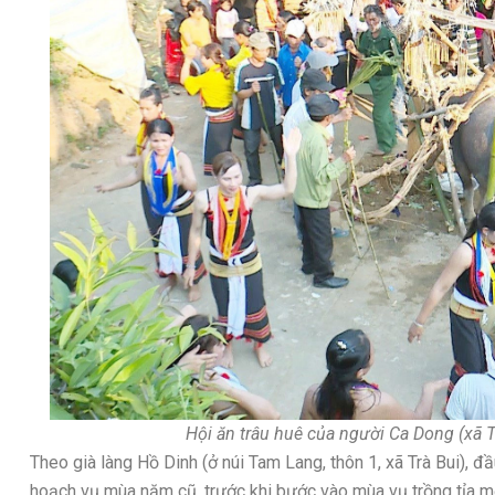
Hội ăn trâu huê của người Ca Dong (xã T
Theo già làng Hồ Dinh (ở núi Tam Lang, thôn 1, xã Trà Bui), đ
hoạch vụ mùa năm cũ, trước khi bước vào mùa vụ trồng tỉa m