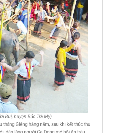
rà Bui, huyện Bắc Trà My)
ầu tháng Giêng hằng năm, sau khi kết thúc thu
ới, dân làng người Ca Dong mở hội ăn trâu