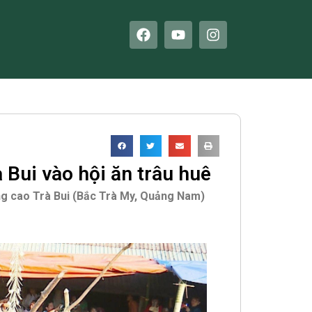
F
Y
I
a
o
n
c
u
s
e
t
t
b
u
a
o
b
g
o
e
r
k
a
m
Bui vào hội ăn trâu huê
ng cao Trà Bui (Bắc Trà My, Quảng Nam)