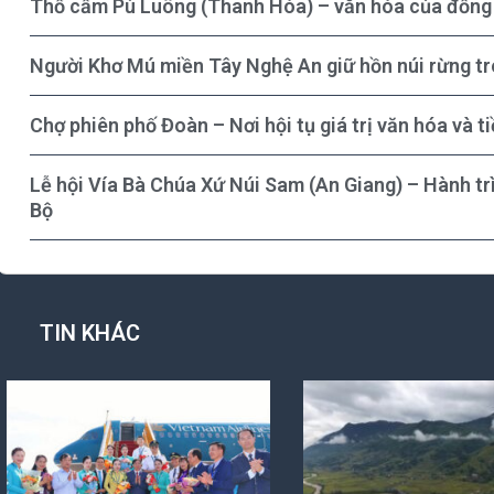
Thổ cẩm Pù Luông (Thanh Hóa) – văn hóa của đồng 
Người Khơ Mú miền Tây Nghệ An giữ hồn núi rừng t
Chợ phiên phố Đoàn – Nơi hội tụ giá trị văn hóa và 
Lễ hội Vía Bà Chúa Xứ Núi Sam (An Giang) – Hành tr
Bộ
TIN KHÁC