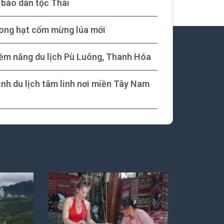
bào dân tộc Thái
rong hạt cốm mừng lúa mới
tiềm năng du lịch Pù Luông, Thanh Hóa
ình du lịch tâm linh nơi miền Tây Nam