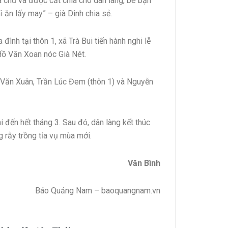
ia chủ và được cắt chia cho dân làng, bè bạn
ăn lấy may” – già Dinh chia sẻ.
đình tại thôn 1, xã Trà Bui tiến hành nghi lễ
Hồ Văn Xoan nóc Già Nét.
 Văn Xuân, Trần Lúc Đem (thôn 1) và Nguyễn
i đến hết tháng 3. Sau đó, dân làng kết thúc
g rẫy trồng tỉa vụ mùa mới.
Văn Bình
Báo Quảng Nam – baoquangnam.vn