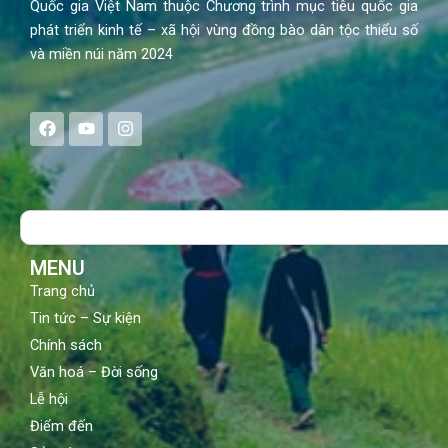
Quốc gia Việt Nam thuộc Chương trình mục tiêu quốc gia
phát triển kinh tế – xã hội vùng đồng bào dân tộc thiểu số
và miền núi năm 2024
F
Y
I
a
o
n
c
u
s
e
t
t
b
u
a
o
b
g
Search
o
e
r
k
a
m
MENU
Trang chủ
Tin tức – Sự kiện
Chính sách
Văn hoá – Đời sống
Lễ hội
Điểm đến