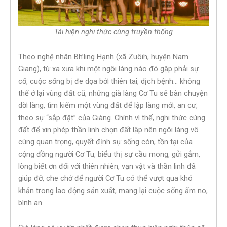
Tái hiện nghi thức cúng truyền thống
Theo nghệ nhân Bh’ling Hạnh (xã Zuôih, huyện Nam
Giang), từ xa xưa khi một ngôi làng nào đó gặp phải sự
cố, cuộc sống bị đe dọa bởi thiên tai, dịch bệnh… không
thể ở lại vùng đất cũ, những già làng Cơ Tu sẽ bàn chuyện
dời làng, tìm kiếm một vùng đất để lập làng mới, an cư,
theo sự “sắp đặt” của Giàng. Chính vì thế, nghi thức cúng
đất để xin phép thần linh chọn đất lập nên ngôi làng vô
cùng quan trọng, quyết định sự sống còn, tồn tại của
cộng đồng người Cơ Tu, biểu thị sự cầu mong, gửi gắm,
lòng biết ơn đối với thiên nhiên, vạn vật và thần linh đã
giúp đỡ, che chở để người Cơ Tu có thể vượt qua khó
khăn trong lao động sản xuất, mang lại cuộc sống ấm no,
bình an.