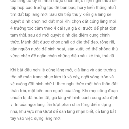
Già làng có uy tín nhất được chọn thực hiện nghi thức sẽ
tập hợp các trưởng tộc để bàn bạc, hỏi ý kiến thống nhất
tìm đất lập làng mới. Sau khi tiếp thu ý kiến già làng sẽ
quyết định chọn nơi đất mới. Khi chọn đất cúng làng mới,
4 trưởng tộc cầm theo 4 cái rựa giả đi trước để phát dọn
tạm thời, sau đó mới quyết định địa điểm cúng chính
thức. Mảnh đất được chọn phải có địa thế đẹp, rộng rãi,
gần nguồn nước để sinh hoạt, sản xuất, có thế phòng thủ
vững chắc để ngăn chặn những điều xấu, kẻ thù, thú dữ.
Khi bắt đầu nghi lễ cúng làng mới, già làng và các trưởng
tộc sẽ mặc trang phục làm từ vỏ cây, ngồi vòng tròn và
vẽ xuống đất hình chữ U theo nghi thức một bên thân đất
thân trời, một bên con người của làng. Khi mọi công đoạn
chuẩn bị đã hoàn tất, già làng vẽ hình cánh cung xác định
vị trí của ngôi làng, lần lượt phân chia từng điểm dựng
nhà, khu vực nhà Gươl để dân làng nhận biết, cả làng bắt
tay vào việc dựng làng mới.