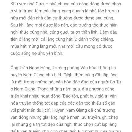
Khu vực nhà Gươl – nhà chung của cộng đồng được chọn
ở vị trí trung tâm của làng, xung quanh là nhà tộc họ, sau
nữa mới đến nhà dân cư thường được dựng sau cùng.
Sau khi làng mới được lập nên, các trưởng tộc thực hiện
nghi thức cúng nhà, cúng gươl, tạ ơn thần linh. Đêm đầu
tiên ở làng mới, cả làng cùng hát lý, đánh trống chiêng,
múa hát mừng làng mới, nhà mới, cầu mong có được
cuộc sống no ấm, yên bình.
Ông Trần Ngọc Hùng, Trưởng phòng Văn hóa Thông tin
huyện Nam Giang cho biết: “Nghi thức cúng đất lập làng
là một trong những nét văn hóa độc đáo của người Cơ Tu
ở Nam Giang. Trong những năm qua, địa phương cũng
triển khai nhiều hoạt động “Bảo tồn, phát huy giá trị văn
hóa truyền thống tốt đẹp của các dân tộc thiểu số gắn
với phát triển du lịch”. Huyện Nam Giang đã chủ trương
vận động những già làng, nghệ nhân lưu truyền, ghi chép
lại những giá trị tốt đẹp của nghi thức chọn đất lập làng
để tuyên truyền cho con cháu tiếp tục phát huy và giữ gìn