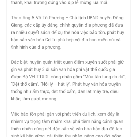
thành, khai trương đúng vào dịp lễ mừng lúa mới.
Theo ông A Vô Tô Phương – Chủ tịch UBND huyện Đông
Giang, các cấp ủy đảng, chính quyền địa phương đã đưa
ra nhiều quyết sách để cụ thể hóa việc bảo tồn, phát huy
bản sắc văn hóa Cơ Tu phù hợp với địa bàn miền núi và
tình hình của địa phương.
Đặc biệt, huyện quán triệt quan điểm xuyên suốt phải giữ
gìn và phát huy 3 di sản văn hóa phi vật thể quốc gia
được Bộ VH-TT&DL công nhận gồm “Múa tân tung da dá”,
“Dệt thổ cẩm”, “Nói lý – hát lý”. Phát huy văn hóa truyền
thống như ẩm thực, dệt thổ cẩm, đan lát mây tre, điêu
khắc, làm gươl, moong…
Việc bảo tồn phải gắn với phát triển du lịch, xem đây là
nhiệm vụ trọng tâm nhằm khai phá tiềm năng cảnh quan
thiên nhiên cùng nét đặc sắc về văn hóa bản địa để tạo
sinh kế bền vững, cải thiện thu nhập, nâng cao đời sống