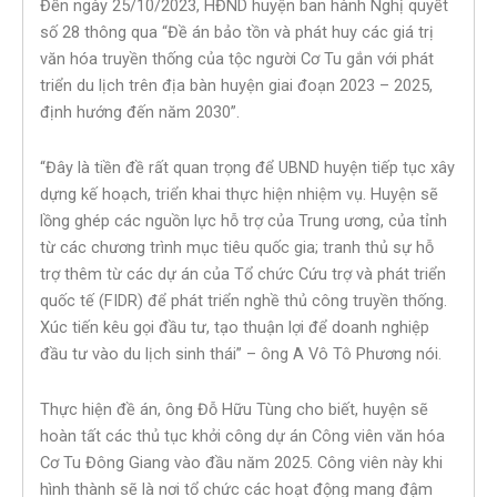
Đến ngày 25/10/2023, HĐND huyện ban hành Nghị quyết
số 28 thông qua “Đề án bảo tồn và phát huy các giá trị
văn hóa truyền thống của tộc người Cơ Tu gắn với phát
triển du lịch trên địa bàn huyện giai đoạn 2023 – 2025,
định hướng đến năm 2030”.
“Đây là tiền đề rất quan trọng để UBND huyện tiếp tục xây
dựng kế hoạch, triển khai thực hiện nhiệm vụ. Huyện sẽ
lồng ghép các nguồn lực hỗ trợ của Trung ương, của tỉnh
từ các chương trình mục tiêu quốc gia; tranh thủ sự hỗ
trợ thêm từ các dự án của Tổ chức Cứu trợ và phát triển
quốc tế (FIDR) để phát triển nghề thủ công truyền thống.
Xúc tiến kêu gọi đầu tư, tạo thuận lợi để doanh nghiệp
đầu tư vào du lịch sinh thái” – ông A Vô Tô Phương nói.
Thực hiện đề án, ông Đỗ Hữu Tùng cho biết, huyện sẽ
hoàn tất các thủ tục khởi công dự án Công viên văn hóa
Cơ Tu Đông Giang vào đầu năm 2025. Công viên này khi
hình thành sẽ là nơi tổ chức các hoạt động mang đậm