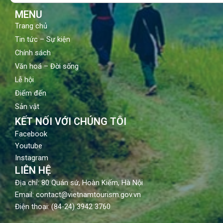
m
MENU
Trang chủ
Tin tức – Sự kiện
Chính sách
Văn hoá – Đời sống
Lễ hội
Điểm đến
Sản vật
KẾT NỐI VỚI CHÚNG TÔI
Facebook
Youtube
Instagram
LIÊN HỆ
Địa chỉ: 80 Quán sứ, Hoàn Kiếm, Hà Nội
Email: contact@vietnamtourism.gov.vn
Điện thoại: (84-24) 3942 3760