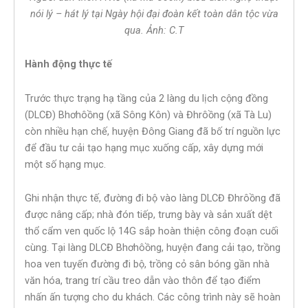
nói lý – hát lý tại Ngày hội đại đoàn kết toàn dân tộc vừa
qua. Ảnh: C.T
Hành động thực tế
Trước thực trạng hạ tầng của 2 làng du lịch cộng đồng
(DLCĐ) Bhơhôồng (xã Sông Kôn) và Đhrôồng (xã Tà Lu)
còn nhiều hạn chế, huyện Đông Giang đã bố trí nguồn lực
để đầu tư cải tạo hạng mục xuống cấp, xây dựng mới
một số hạng mục.
Ghi nhận thực tế, đường đi bộ vào làng DLCĐ Đhrôồng đã
được nâng cấp; nhà đón tiếp, trưng bày và sản xuất dệt
thổ cẩm ven quốc lộ 14G sắp hoàn thiện công đoạn cuối
cùng. Tại làng DLCĐ Bhơhôồng, huyện đang cải tạo, trồng
hoa ven tuyến đường đi bộ, trồng cỏ sân bóng gần nhà
văn hóa, trang trí cầu treo dẫn vào thôn để tạo điểm
nhấn ấn tượng cho du khách. Các công trình này sẽ hoàn