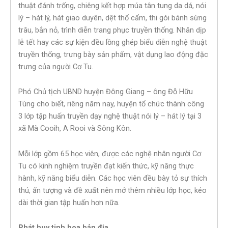
thuật đánh trống, chiêng kết hợp múa tân tung da dá, nói
lý – hát lý, hát giao duyên, dệt thổ cẩm, thi gói bánh sừng
trâu, bắn nỏ, trình diễn trang phục truyền thống. Nhân dịp
lễ tết hay các sự kiện đều lồng ghép biểu diễn nghệ thuật
truyền thống, trưng bày sản phẩm, vật dụng lao động đặc
trưng của người Cơ Tu.
Phó Chủ tịch UBND huyện Đông Giang – ông Đỗ Hữu
Tùng cho biết, riêng năm nay, huyện tổ chức thành công
3 lớp tập huấn truyền dạy nghệ thuật nói lý – hát lý tại 3
xã Mà Cooih, A Rooi và Sông Kôn.
Mỗi lớp gồm 65 học viên, được các nghệ nhân người Cơ
Tu có kinh nghiệm truyền đạt kiến thức, kỹ năng thực
hành, kỹ năng biểu diễn. Các học viên đều bày tỏ sự thích
thú, ấn tượng và đề xuất nên mở thêm nhiều lớp học, kéo
dài thời gian tập huấn hơn nữa.
Phát huy tinh hoa bản địa