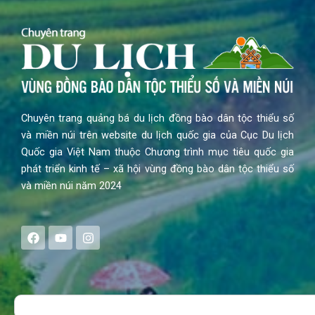
Chuyên trang quảng bá du lịch đồng bào dân tộc thiểu số
và miền núi trên website du lịch quốc gia của Cục Du lịch
Quốc gia Việt Nam thuộc Chương trình mục tiêu quốc gia
phát triển kinh tế – xã hội vùng đồng bào dân tộc thiểu số
và miền núi năm 2024
F
Y
I
a
o
n
c
u
s
e
t
t
b
u
a
o
b
g
Search
o
e
r
k
a