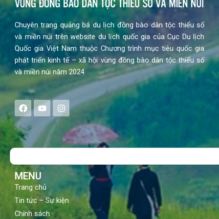
Chuyên trang quảng bá du lịch đồng bào dân tộc thiểu số
và miền núi trên website du lịch quốc gia của Cục Du lịch
Quốc gia Việt Nam thuộc Chương trình mục tiêu quốc gia
phát triển kinh tế – xã hội vùng đồng bào dân tộc thiểu số
và miền núi năm 2024
F
Y
I
a
o
n
c
u
s
e
t
t
b
u
a
o
b
g
Search
o
e
r
k
a
m
MENU
Trang chủ
Tin tức – Sự kiện
Chính sách