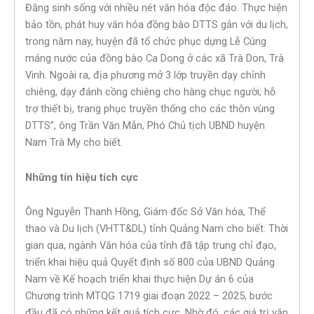
Đăng sinh sống với nhiều nét văn hóa độc đáo. Thực hiện
bảo tồn, phát huy văn hóa đồng bào DTTS gắn với du lịch,
trong năm nay, huyện đã tổ chức phục dựng Lễ Cúng
máng nước của đồng bào Ca Dong ở các xã Trà Don, Trà
Vinh. Ngoài ra, địa phương mở 3 lớp truyền dạy chỉnh
chiêng, dạy đánh cồng chiêng cho hàng chục người; hỗ
trợ thiết bị, trang phục truyền thống cho các thôn vùng
DTTS”, ông Trần Văn Mẫn, Phó Chủ tịch UBND huyện
Nam Trà My cho biết.
Những tín hiệu tích cực
Ông Nguyễn Thanh Hồng, Giám đốc Sở Văn hóa, Thể
thao và Du lịch (VHTT&DL) tỉnh Quảng Nam cho biết: Thời
gian qua, ngành Văn hóa của tỉnh đã tập trung chỉ đạo,
triển khai hiệu quả Quyết định số 800 của UBND Quảng
Nam về Kế hoạch triển khai thực hiện Dự án 6 của
Chương trình MTQG 1719 giai đoạn 2022 – 2025, bước
đầu đã có những kết quả tích cực. Nhờ đó, các giá trị văn