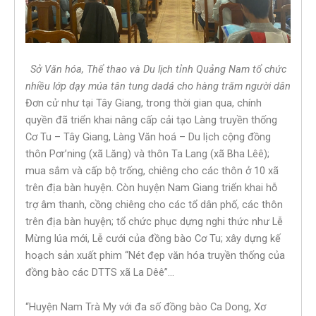
Sở Văn hóa, Thể thao và Du lịch tỉnh Quảng Nam tổ chức
nhiều lớp dạy múa tân tung dadá cho hàng trăm người dân
Đơn cử như tại Tây Giang, trong thời gian qua, chính
quyền đã triển khai nâng cấp cải tạo Làng truyền thống
Cơ Tu – Tây Giang, Làng Văn hoá – Du lịch cộng đồng
thôn Pơr’ning (xã Lăng) và thôn Ta Lang (xã Bha Lêê);
mua sắm và cấp bộ trống, chiêng cho các thôn ở 10 xã
trên địa bàn huyện. Còn huyện Nam Giang triển khai hỗ
trợ âm thanh, cồng chiêng cho các tổ dân phố, các thôn
trên địa bàn huyện; tổ chức phục dựng nghi thức như Lễ
Mừng lúa mới, Lễ cưới của đồng bào Cơ Tu; xây dựng kế
hoạch sản xuất phim “Nét đẹp văn hóa truyền thống của
đồng bào các DTTS xã La Dêê”…
“Huyện Nam Trà My với đa số đồng bào Ca Dong, Xơ