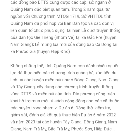
các đồng bào DTTS cũng được các cấp, sở, ngành ở
Quảng Nam đặc biệt quan tâm. Trong 2 năm qua, từ
nguồn vốn Chương trình MTQG 1719, Sở VHTTDL tỉnh
Quảng Nam đã phối hợp với Ban Dân tộc và các đơn vị
liên quan tổ chức phục dựng, tái hiện Lễ cưới truyền thống
của dân tộc Gié Triêng (nhóm Ve) tại xã Đắc Pre (huyện
Nam Giang); Lễ mừng lúa mới của đồng bào Ca Dong tại
xã Phước Gia (huyện Hiệp Đức).
Không những thế, tỉnh Quảng Nam còn dành nhiều nguồn
lực để thực hiện các chương trình quảng bá, xúc tiến du
lịch tại các huyện miền núi như ở Đông Giang, Nam Giang
và Tây Giang; xây dựng các chương trình truyền thông
vùng DTTS và miền núi của tỉnh. Địa phương cũng triển
khai hỗ trợ mua mới tủ sách cộng đồng cho các xã thuộc
các huyện trong phạm vi Dự án 6. Đồng thời kiểm tra,
giám sát, đánh giá kết quả thực hiện Dự án 6 năm 2022
và năm 2023 tại các huyện Tây Giang, Đông Giang, Nam
Giang, Nam Trà My, Bắc Trà My, Phước Sơn, Hiệp Đức….