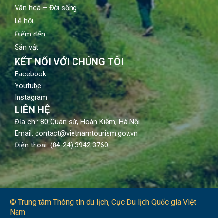
Văn hoá – Đời sống
Lễ hội
Điểm đến
Sản vật
KẾT NỐI VỚI CHÚNG TÔI
Facebook
Youtube
Instagram
LIÊN HỆ
Địa chỉ: 80 Quán sứ, Hoàn Kiếm, Hà Nội
Email: contact@vietnamtourism.gov.vn
Điện thoại: (84-24) 3942 3760
© Trung tâm Thông tin du lịch​, Cục Du lịch Quốc gia Việt
Nam