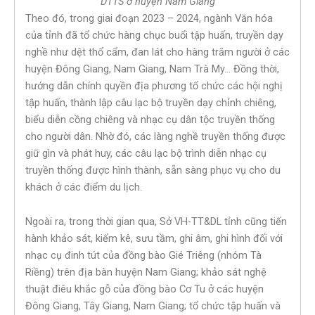
DTTS ở huyện Nam Giang
Theo đó, trong giai đoạn 2023 – 2024, ngành Văn hóa
của tỉnh đã tổ chức hàng chục buổi tập huấn, truyền dạy
nghề như dệt thổ cẩm, đan lát cho hàng trăm người ở các
huyện Đông Giang, Nam Giang, Nam Trà My… Đồng thời,
hướng dẫn chính quyền địa phương tổ chức các hội nghị
tập huấn, thành lập câu lạc bộ truyền dạy chỉnh chiêng,
biểu diễn cồng chiêng và nhạc cụ dân tộc truyền thống
cho người dân. Nhờ đó, các làng nghề truyền thống được
giữ gìn và phát huy, các câu lạc bộ trình diễn nhạc cụ
truyền thống được hình thành, sẵn sàng phục vụ cho du
khách ở các điểm du lịch.
Ngoài ra, trong thời gian qua, Sở VH-TT&DL tỉnh cũng tiến
hành khảo sát, kiểm kê, sưu tầm, ghi âm, ghi hình đối với
nhạc cụ đinh tút của đồng bào Gié Triêng (nhóm Tà
Riềng) trên địa bàn huyện Nam Giang; khảo sát nghệ
thuật điêu khắc gỗ của đồng bào Cơ Tu ở các huyện
Đông Giang, Tây Giang, Nam Giang; tổ chức tập huấn và