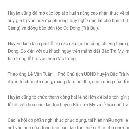
Huyện cũng đã mở các lớp tập huấn nâng cao nhận thức về phá
huy giá trị văn hóa địa phương; dạy nghề đan lát cho hơn 20
Giang) và đồng bào dân tộc Ca Dong (Trà Bui).
Huyện dành kinh phí hỗ trợ các câu lạc bộ cồng chiêng tham gi
Dong, Co đến với du khách ngay trên mảnh đất Bắc Trà My, m
tỉnh trong lễ hội văn hóa đặc trưng.
Theo ông Lê Văn Tuấn – Phó Chủ tịch UBND huyện Bắc Trà My
được tổ chức đa dạng, mang đậm hơi thở, cuộc sống của đồn
Huyện cũng tổ chức thành công hai lễ hội lớn để bảo tồn, gìn g
lễ hội văn hóa các dân tộc huyện Bắc Trà My và lễ hội quế Trà
Các lễ hội có phần nghi thức phục dựng, tái hiện nhiều nghi lễ 
nét văn hóa của đồng bào các dân tộc thiểu số tại địa phươn