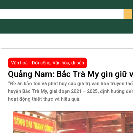
arch
Văn hoá - Đời sống
,
Văn hóa, di sản
Quảng Nam: Bắc Trà My gìn giữ v
“Đề án bảo tồn và phát huy các giá trị văn hóa truyền th
huyện Bắc Trà My, giai đoạn 2021 – 2025, định hướng đến
hoạt động thiết thực và hiệu quả.