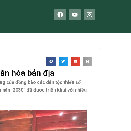
F
Y
I
a
o
n
c
u
s
e
t
t
b
u
a
o
b
g
o
e
r
k
a
m
ăn hóa bản địa
ống của đồng bào các dân tộc thiểu số
 năm 2030” đã được triển khai với nhiều