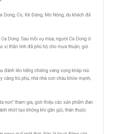
, Ca Dong, Co, Xê Đăng, Mơ Nông, du khách đã
o Ca Dong. Sau mỗi vụ mùa, người Ca Dong ở
ác vị thần linh đã phù hộ cho mưa thuận, gió
u đánh lên tiếng chiêng vang vọng khắp núi
y càng trù phú, nhà nhà con cháu khỏe mạnh,
ta non” tham gia, giới thiệu các sản phẩm đan
ánh nhót tạo không khí gần gũi, thân thuộc
ơn ngọc quế một thời. Đây là hoạt động văn