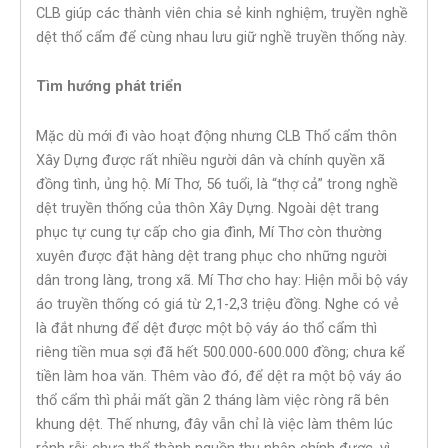
CLB giúp các thành viên chia sẻ kinh nghiệm, truyền nghề
dệt thổ cẩm để cùng nhau lưu giữ nghề truyền thống này.
Tìm hướng phát triển
Mặc dù mới đi vào hoạt động nhưng CLB Thổ cẩm thôn
Xây Dựng được rất nhiều người dân và chính quyền xã
đồng tình, ủng hộ. Mí Thơ, 56 tuổi, là “thợ cả” trong nghề
dệt truyền thống của thôn Xây Dựng. Ngoài dệt trang
phục tự cung tự cấp cho gia đình, Mí Thơ còn thường
xuyên được đặt hàng dệt trang phục cho những người
dân trong làng, trong xã. Mí Thơ cho hay: Hiện mỗi bộ váy
áo truyền thống có giá từ 2,1-2,3 triệu đồng. Nghe có vẻ
là đắt nhưng để dệt được một bộ váy áo thổ cẩm thì
riêng tiền mua sợi đã hết 500.000-600.000 đồng; chưa kể
tiền làm hoa văn. Thêm vào đó, để dệt ra một bộ váy áo
thổ cẩm thì phải mất gần 2 tháng làm việc ròng rã bên
khung dệt. Thế nhưng, đây vẫn chỉ là việc làm thêm lúc
rảnh rỗi; chưa thể thành nguồn thu nhập chính được, vì