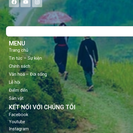
a
o
n
c
u
s
e
t
t
b
u
a
o
b
g
Search
o
e
r
k
a
m
MENU
Trang chủ
Tin tức – Sự kiện
Chính sách
Văn hoá – Đời sống
Lễ hội
Điểm đến
Sản vật
KẾT NỐI VỚI CHÚNG TÔI
Facebook
Youtube
Instagram