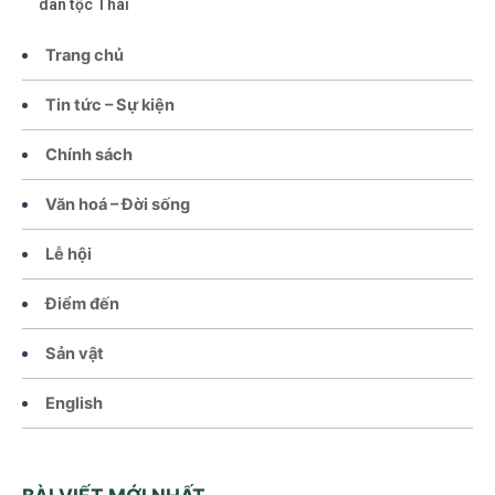
dân tộc Thái
Trang chủ
Tin tức – Sự kiện
Chính sách
Văn hoá – Đời sống
Lễ hội
Điểm đến
Sản vật
English