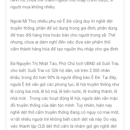
người mua không nhiều.
Ngoài Mí Thơ, nhiều phụ nữ Ê Đê cũng duy trì nghề dệt
truyền thống; phần để sử dụng trong gia đình, phần dùng
để trao đổi hàng hóa hoặc bán cho người trong xã. Thế
nhưng, chưa ai dám nghĩ đến việc đưa sản phẩm thổ
cẩm thành hàng hóa để tạo nguồn thu nhập cho gia đình.
Bà Nguyễn Thị Nhật Tảo, Phó Chủ tịch UBND xã Suối Trai,
cho biết: Suối Trai có 526 hộ dân, với trên 2.300 nhân
khẩu; trong đó hơn 90% là người đồng bào Ê Đê. Tại đây,
người Ê Đê vẫn giữ các phong tục, lễ hội truyền thống như
lễ cúng lúa mới, lễ bỏ mả, lễ bến nước, lễ trưởng thành, lễ
nhà mới… Trong các hoạt động lễ hội, người dân vẫn mặc
đồ truyền thống của dân tộc mình. Tuy nhiên, hiện nay
nghề dệt thổ cẩm truyền thống đang có nguy cơ mai một,
vì rất nhiều người trẻ không biết cách dệt vải này. Do vậy,
việc thành lập CLB dệt thổ cẩm là nhằm giữ gìn nghề dệt