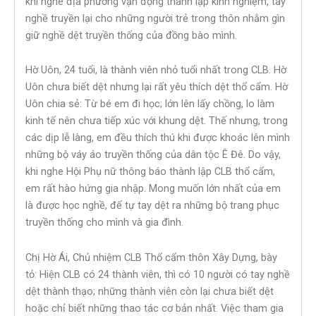
khi nghe địa phương vận động thành lập kinh nghiệm, tay
nghề truyền lại cho những người trẻ trong thôn nhằm gìn
giữ nghề dệt truyền thống của đồng bào mình.
Hờ Uôn, 24 tuổi, là thành viên nhỏ tuổi nhất trong CLB. Hờ
Uôn chưa biết dệt nhưng lại rất yêu thích dệt thổ cẩm. Hờ
Uôn chia sẻ: Từ bé em đi học; lớn lên lấy chồng, lo làm
kinh tế nên chưa tiếp xúc với khung dệt. Thế nhưng, trong
các dịp lễ làng, em đều thích thú khi được khoác lên mình
những bộ váy áo truyền thống của dân tộc Ê Đê. Do vậy,
khi nghe Hội Phụ nữ thông báo thành lập CLB thổ cẩm,
em rất hào hứng gia nhập. Mong muốn lớn nhất của em
là được học nghề, để tự tay dệt ra những bộ trang phục
truyền thống cho mình và gia đình.
Chị Hờ Ái, Chủ nhiệm CLB Thổ cẩm thôn Xây Dựng, bày
tỏ: Hiện CLB có 24 thành viên, thì có 10 người có tay nghề
dệt thành thạo; những thành viên còn lại chưa biết dệt
hoặc chỉ biết những thao tác cơ bản nhất. Việc tham gia