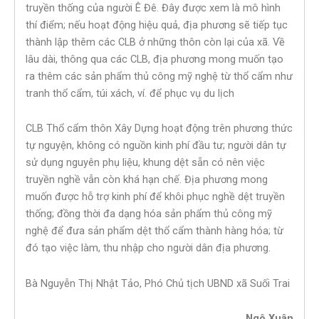
truyền thống của người Ê Đê. Đây được xem là mô hình
thí điểm; nếu hoạt động hiệu quả, địa phương sẽ tiếp tục
thành lập thêm các CLB ở những thôn còn lại của xã. Về
lâu dài, thông qua các CLB, địa phương mong muốn tạo
ra thêm các sản phẩm thủ công mỹ nghệ từ thổ cẩm như
tranh thổ cẩm, túi xách, ví. để phục vụ du lịch
CLB Thổ cẩm thôn Xây Dựng hoạt động trên phương thức
tự nguyện, không có nguồn kinh phí đầu tư; người dân tự
sử dụng nguyên phụ liệu, khung dệt sẵn có nên việc
truyền nghề vẫn còn khá hạn chế. Địa phương mong
muốn được hỗ trợ kinh phí để khôi phục nghề dệt truyền
thống; đồng thời đa dạng hóa sản phẩm thủ công mỹ
nghệ để đưa sản phẩm dệt thổ cẩm thành hàng hóa; từ
đó tạo việc làm, thu nhập cho người dân địa phương.
Bà Nguyễn Thị Nhật Tảo, Phó Chủ tịch UBND xã Suối Trai
Ngô Xuân