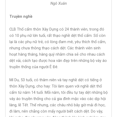
Ngô Xuân
Truyền nghề
CLB Thổ cẩm thôn Xây Dựng có 24 thành viên, trong đó
có 10 phụ nữ lớn tuổi, rất thạo nghề dệt thổ cẩm. Số còn
lại là các phụ nữ trẻ, có lòng đam mê, yêu thích thổ cẩm,
nhưng chưa thông thạo cách dệt. Các thành viên sinh
hoạt hàng tháng, hàng quý nhằm chia sẻ cho nhau cách
dệt vải, cách tạo được hoa văn đẹp trên những bộ váy áo
truyền thống của người Ê Đê.
Mí Du, 53 tuổi, có thâm niên và tay nghề dệt có tiếng ở
thôn Xây Dựng, cho hay: Tôi làm quen với nghề dệt thổ
cẩm từ năm 14 tuổi. Mỗi năm, tôi đều tự tay dệt những bộ
váy áo truyền thống cho cả gia đình mặc vào các dịp hội
làng, lễ Tết. Thế nhưng, các cháu nhỏ bây giờ mải đi học,
đi làm, nên chẳng còn mấy người biết cách dệt. Do vậy,