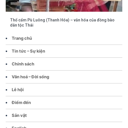
Thổ cẩm Pù Luông (Thanh Hóa) – văn hóa của đồng bào
dân tộc Thái
Trang chủ
Tin tức – Sự kiện
Chính sách
Văn hoá – Đời sống
Lễ hội
Điểm đến
Sản vật