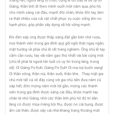
tháng hết, người làng tổ chức cúng lễ đổ đầu là để tạ ơn
Giàng, thần linh đi theo mình suốt một năm qua, phù hộ
cho mình sáng cái đầu, mạnh đôi chân, khỏe đôi tay, làm
ra thật nhiều của cải vật chất phục vụ cuộc sống ấm no
hạnh phúc, góp phần xây dựng xã hội vững mạnh.
Khi đèn sáp ong được thắp sáng đặt gần bên ché rượu,
mọi thành viên trong gia đình quỳ gối ngồi thật ngay ngắn,
mặt hướng về phía chủ lễ rất trang nghiêm. Ông chủ lễ tay
cầm cần rượu, tay vãi nắm gạo thứ nhất vái bài cúng mời
(chủ lễ phải là người lớn tuổi có uy tín trong làng, trong
xã): Ơi Giàng Pơ Kơh, Giàng Pơ Suh! Ơi ma núi buôn xang!
Ơi thần sông, thần núi, thần suối, thần khe… Thay mặt gia
chủ mời tất cả về đây cùng với gia chủ tiễn đưa năm cũ
sắp hết, đón mừng năm mới tới gần, mừng các thành
viên trong gia đình được sáng cái đầu, khỏe mạnh tay
chân là nhờ Giàng, nhờ các thần linh phù hộ độ trì dân
làng có được mùa màng bội thu, được no cái bụng, được
ấm cái thân, được xây cái nhà khang trang thoáng mát