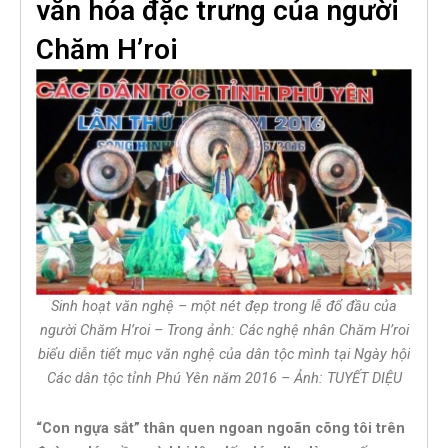
văn hóa đặc trưng của người
Chăm H’roi
Sinh hoạt văn nghệ – một nét đẹp trong lễ đổ đầu của
người Chăm H’roi – Trong ảnh: Các nghệ nhân Chăm H’roi
biểu diễn tiết mục văn nghệ của dân tộc mình tại Ngày hội
Các dân tộc tỉnh Phú Yên năm 2016 – Ảnh: TUYẾT DIỆU
“Con ngựa sắt” thân quen ngoan ngoãn cõng tôi trên