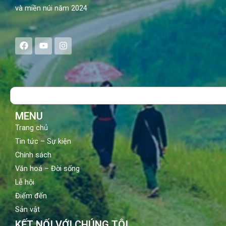
và miền núi năm 2024
F
Y
I
a
o
n
c
u
s
e
t
t
b
u
a
o
b
g
Search
o
e
r
k
a
m
MENU
Trang chủ
Tin tức – Sự kiện
Chính sách
Văn hoá – Đời sống
Lễ hội
Điểm đến
Sản vật
KẾT NỐI VỚI CHÚNG TÔI