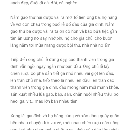
sạch đẹp; đuổi đi cái đói, cái nghèo.
Nắm gạo thứ hai được vãi ra mời tổ tiên ông bà, họ hàng
về với con cháu trong buổi lễ đổ đầu của gia đình. Nắm
gạo thứ ba được vãi ra tạ ơn cô hồn và báo bữa tiệc gần
tàn ăn uống no say, nhớ phù hộ cho gia chủ, cho buôn
làng năm tới mùa màng được bội thu, nhà nhà no ấm.
Tiếp đến ông chủ lễ đứng dậy, các thành viên trong gia
đình vẫn ngồi ngay ngắn như ban đầu. Ông chủ lễ lấy
chén rượu có pha sẵn tiết gà nhỏ nhểu vài giọt lên đầu,
lên trán chủ nhà, tiếp theo là nhểu lên đầu, lên trán các
thành viên trong gia đình, cầu mong năm mới mạnh khỏe,
sản xuất nhiều lúa gạo, bắp, sắn, chăn nuôi nhiều trâu, bò,
heo, gà, vịt… mau lớn bán nhiều tiền.
Xong lễ, gia đình và họ hàng cùng với xóm làng quây quần
bên nhau chuyện trò vui vẻ, mời nhau chén rượu cần nồng
nàn, hát cho nhau nghe những giai điệu của dân tộc mình