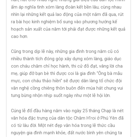
ấm áp nghĩa tình xóm làng đoàn kết bền lâu; cùng nhau
nhìn lại những kết quả lao động của một năm đã qua, rút
ra bài học kinh nghiệm bổ sung vào phương hướng kế
hoạch sản xuất của năm tới phải đạt được những kết quả
cao hơn.
Cũng trong dịp lễ này, những gia đình trong năm cũ có
nhiều thành tích đóng góp xây dựng xóm làng, giáo dục
con cháu chăm chỉ học hành, thi cử đỗ đạt, vâng lời cha
mẹ, giúp đỡ bạn bè thì được coi là gia đình “Ông bà mẫu
mực, con cháu thảo hiền” sẽ được dân làng tổ chức đội
văn nghệ cồng chiêng thôn buôn đến múa hát chung vui
tưng bừng nhộn nhịp suốt ngày như một lễ hội lớn.
Cúng lễ đổ đầu hàng năm vào ngày 25 tháng Chạp là nét
văn hóa đặc trưng của dân tộc Chăm H’roi ở Phú Yên đã
có từ lâu đời. Một nét đẹp văn hóa trong lễ thức cầu
nguyện gia đình mạnh khỏe, đất nước bình yên chúng ta