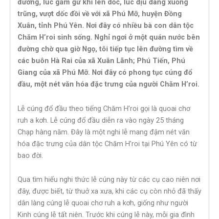
đường, lúc gầm gừ khi lên dốc, lúc dịu dàng xuống
trũng, vượt dốc đồi về với xã Phú Mỡ, huyện Đồng
Xuân, tỉnh Phú Yên. Nơi đây có nhiều bà con dân tộc
Chăm H’roi sinh sống. Nghỉ ngơi ở một quán nước bên
đường chờ qua giờ Ngọ, tôi tiếp tục lên đường tìm về
các buôn Hà Rai của xã Xuân Lãnh; Phú Tiến, Phú
Giang của xã Phú Mỡ. Nơi đây có phong tục cúng đổ
đầu, một nét văn hóa đặc trưng của người Chăm H’roi.
Lễ cúng đổ đầu theo tiếng Chăm H’roi gọi là quoai chơ
ruh a kơh. Lễ cúng đổ đầu diễn ra vào ngày 25 tháng
Chạp hàng năm. Đây là một nghi lễ mang đậm nét văn
hóa đặc trưng của dân tộc Chăm H’roi tại Phú Yên có từ
bao đời.
Qua tìm hiểu nghi thức lễ cúng này từ các cụ cao niên nơi
đây, được biết, từ thuở xa xưa, khi các cụ còn nhỏ đã thấy
dân làng cúng lễ quoai chơ ruh a kơh, giống như người
Kinh cúng lễ tất niên. Trước khi cúng lễ này, mỗi gia đình