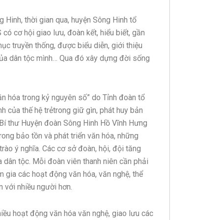
inh, thời gian qua, huyện Sông Hinh tổ
 cơ hội giao lưu, đoàn kết, hiểu biết, gần
hục truyền thống, được biểu diễn, giới thiệu
 của dân tộc mình… Qua đó xây dựng đời sống
ăn hóa trong kỷ nguyên số” do Tỉnh đoàn tổ
h của thế hệ trẻtrong giữ gìn, phát huy bản
. Bí thư Huyện đoàn Sông Hinh Hồ Vĩnh Hưng
trong bảo tồn và phát triển văn hóa, những
trào ý nghĩa. Các cơ sở đoàn, hội, đội tăng
a dân tộc. Mỗi đoàn viên thanh niên cần phải
ham gia các hoạt động văn hóa, văn nghệ, thể
 với nhiều người hơn.
nhiều hoạt động văn hóa văn nghệ, giao lưu các