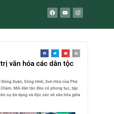
F
Y
I
a
o
n
c
u
s
e
t
t
b
u
a
o
b
g
o
e
r
k
a
m
trị văn hóa các dân tộc
i Đồng Xuân, Sông Hinh, Sơn Hòa của Phú
và Chăm. Mỗi dân tộc đều có phong tục, tập
 nên sự đa dạng và đặc sắc về văn hóa giữa