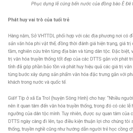
Phục dựng lễ cúng bến nước của đồng bào Ê Đê t
Phát huy vai trò của tuổi trẻ
Hàng năm, Sở VHTTDL phối hợp với các địa phương nơi có đồ
sản văn hóa phi vật thể; đồng thời đánh giá hiện trạng, giá tr
tầm, nghiên cứu trên từng địa bàn và từng dân tộc. Đặc biệt, 
trị văn hóa truyền thống tốt đẹp của các DTTS gắn với phát 
tỉnh đã góp phần bảo tồn và phát huy hiệu quả các giá trị văn
từng bước xây dựng sản phẩm văn hóa đặc trưng gắn với phát 
khách trong nước và quốc tế.
GiàY Típ ở xã Ea Trol (huyện Sông Hinh) cho hay: “Nhiều người
nên ít quan tâm đến văn hóa truyền thống, trong đó có các lễ hộ
ngưỡng của dân tộc mình. Tuy nhiên, được sự quan tâm của 
DTTS ngày càng đi lên, tạo điều kiện thuận lợi cho chúng tôi s
thống, truyền nghề cũng như hướng dẫn người trẻ học cồng c