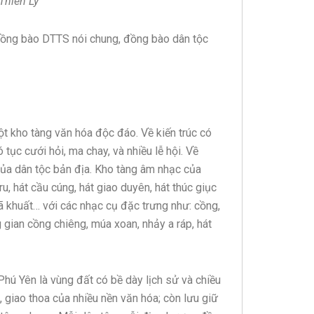
Thiên Lý
a đồng bào DTTS nói chung, đồng bào dân tộc
 kho tàng văn hóa độc đáo. Về kiến trúc có
tục cưới hỏi, ma chay, và nhiều lễ hội. Về
ủa dân tộc bản địa. Kho tàng âm nhạc của
u, hát cầu cúng, hát giao duyên, hát thúc giục
đã khuất… với các nhạc cụ đặc trưng như: cồng,
 gian cồng chiêng, múa xoan, nhảy a ráp, hát
hú Yên là vùng đất có bề dày lịch sử và chiều
 giao thoa của nhiều nền văn hóa; còn lưu giữ