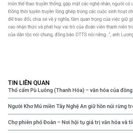
môn thể thao truyền thống; gặp mặt các nghệ nhân, người có u
Đồng thời tuyên truyền lồng ghép trong các cuộc sinh hoạt c
để trao đổi, chia sẻ về ý nghĩa, tầm quan trọng của việc giữ 
cao nhận thức và phát huy vai trò của đoàn viên thanh niên tr
của dân tộc nói chung, đồng bào DTTS nói riêng…”, anh Lương
TIN LIÊN QUAN
Thổ cẩm Pù Luông (Thanh Hóa) – văn hóa của đồng 
Người Khơ Mú miền Tây Nghệ An giữ hồn núi rừng t
Chợ phiên phố Đoàn – Nơi hội tụ giá trị văn hóa và 