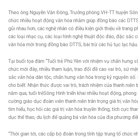
Theo ông Nguyễn Văn Đông, Trưởng phòng VH-TT huyện Sông H
chức nhiều hoạt động văn hóa nhằm giúp đồng bào các DTTS có
gũi nhau hơn; các nghệ nhân có điều kiện giới thiệu về trang p
các loại nhạc cụ, các loại hình nghệ thuật độc đáo, đặc sắc
văn hóa mới trong đồng bào DTTS, bài trừ các hủ tục lạc hậu.
Tại buổi tọa đàm “Tuổi trẻ Phú Yên với nhiệm vụ chấn hưng v
chức mới đây, nhiều tham luận, trao đổi đề cao vai trò, sứ mện
sắc văn hóa dân tộc, chấn hưng văn hóa trong kỷ nguyên số
cho biết: Nhận thức được vai trò, trách nhiệm của thanh niên 
năm qua, tuổi trẻSông Hinh triển khai nhiều hoạt động, phong 
cường giáo dục đoàn viên thanh niên trân trọng giá trị văn hó
tìm hiểu, học hỏi các giá trị văn hóa truyền thống; tích cực t
dục thể thao, du lịch để quảng bá văn hóa của địa phương đến
“Thời gian tới, các cấp bộ đoàn trong tỉnh tập trung tổ chức 