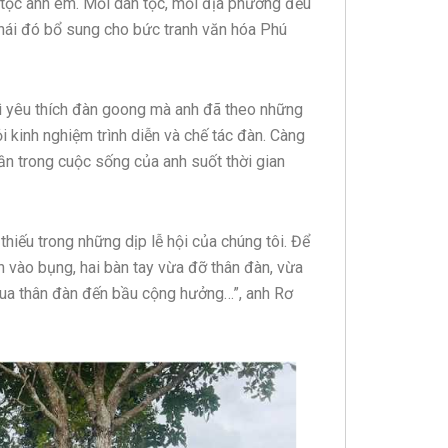
 tộc anh em. Mỗi dân tộc, mỗi địa phương đều
c thái đó bổ sung cho bức tranh văn hóa Phú
vì yêu thích đàn goong mà anh đã theo những
i kinh nghiệm trình diễn và chế tác đàn. Càng
n trong cuộc sống của anh suốt thời gian
thiếu trong những dịp lễ hội của chúng tôi. Để
 vào bụng, hai bàn tay vừa đỡ thân đàn, vừa
ua thân đàn đến bầu cộng hưởng…”, anh Rơ