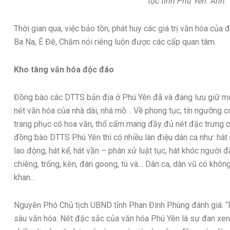
tộc tỉnh Phú Yên. Ảnh: 
Thời gian qua, việc bảo tồn, phát huy các giá trị văn hóa củ
Ba Na, Ê Đê, Chăm nói riêng luôn được các cấp quan tâm.
Kho tàng văn hóa độc đáo
Đồng bào các DTTS bản địa ở Phú Yên đã và đang lưu giữ một
nét văn hóa của nhà dài, nhà mồ… Về phong tục, tín ngưỡng có 
trang phục có hoa văn, thổ cẩm mang đầy đủ nét đặc trưng c
đồng bào DTTS Phú Yên thì có nhiều làn điệu dân ca như: hát r
lao động, hát kể, hát vần – phán xử luật tục, hát khóc người 
chiêng, trống, kèn, đàn goong, tù và… Dân ca, dân vũ có không
khan…
Nguyên Phó Chủ tịch UBND tỉnh Phan Đình Phùng đánh giá: “P
sâu văn hóa. Nét đặc sắc của văn hóa Phú Yên là sự đan xen,