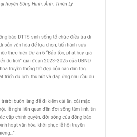
ại huyện Sông Hinh. Ảnh: Thiên Lý
ng bào DTTS sinh sống tổ chức điều tra di
ị di sản văn hóa để lựa chọn, tiến hành sưu
việc thực hiện Dự án 6 “Bảo tồn, phát huy giá
triển du lịch” giai đoạn 2023-2025 của UBND
 hóa truyền thống tốt đẹp của các dân tộc;
triển du lịch, thu hút và đáp ứng nhu cầu du
 trẻrời buôn làng để đi kiếm cái ăn, cái mặc
i, lễ nghi liên quan đến đời sống tâm linh, tín
các cấp chính quyền, đời sống của đồng bào
inh hoạt văn hóa, khôi phục lễ hội truyền
hiêng…”.