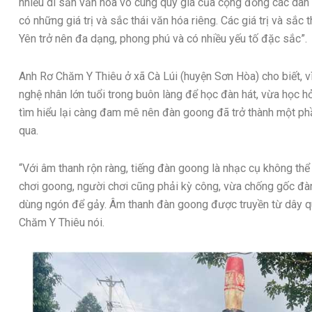
nhiều di sản văn hóa vô cùng quý giá của cộng đồng các dân
có những giá trị và sắc thái văn hóa riêng. Các giá trị và sắ
Yên trở nên đa dạng, phong phú và có nhiều yếu tố đặc sắc”.
Anh Rơ Chăm Y Thiêu ở xã Cà Lúi (huyện Sơn Hòa) cho biết, 
nghệ nhân lớn tuổi trong buôn làng để học đàn hát, vừa học hỏ
tìm hiểu lại càng đam mê nên đàn goong đã trở thành một phầ
qua.
“Với âm thanh rộn ràng, tiếng đàn goong là nhạc cụ không thể 
chơi goong, người chơi cũng phải kỳ công, vừa chống gốc đàn
dùng ngón để gảy. Âm thanh đàn goong được truyền từ dây q
Chăm Y Thiêu nói.