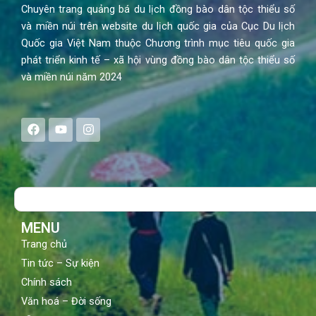
Chuyên trang quảng bá du lịch đồng bào dân tộc thiểu số
và miền núi trên website du lịch quốc gia của Cục Du lịch
Quốc gia Việt Nam thuộc Chương trình mục tiêu quốc gia
phát triển kinh tế – xã hội vùng đồng bào dân tộc thiểu số
và miền núi năm 2024
F
Y
I
a
o
n
c
u
s
e
t
t
b
u
a
o
b
g
Search
o
e
r
k
a
m
MENU
Trang chủ
Tin tức – Sự kiện
Chính sách
Văn hoá – Đời sống