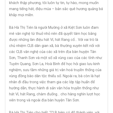
khách thập phương, tôi luôn tự tin, tự hào, mong muốn
mang tiếng hát, điệu múa – bản sắc quê hương quảng bá
khắp mọi miền.
Bà Hà Thị Tiên là người Mường ở xã Kiệt Sơn luôn đam
mê văn nghệ từ thuở nhỏ nên đã quyết tâm học bằng
được những làn điệu hát Ví, hát Rang cổ… Với vai trò là
chủ nhiệm CLB dân gian xã, bà thường xuyên kết nối với
các CLB văn nghệ của các xã trên địa bàn huyện Tân
Sơn, Thanh Sơn và một số xã vùng cao của các tỉnh như:
Tuyên Quang, Sơn La, Hoà Bình để học hỏi giao lưu kinh
nghiệm, sưu tầm những giá trị văn hoá truyền thống của
vùng đồng bào dân tộc thiểu số. Ngoài ra, bà còn là hạt
nhân đi đầu trong việc tham gia các lớp tập huấn để
hướng dẫn, thực hành di sản văn hóa truyền thống như
hát Ví, hát Rang, chàm đuống… cho hàng nghìn lượt học
viên trong và ngoài địa bàn huyện Tân Sơn.
Bà Hà Thị Tiên cho biết: “CLB hiện có 40 thành viên, với