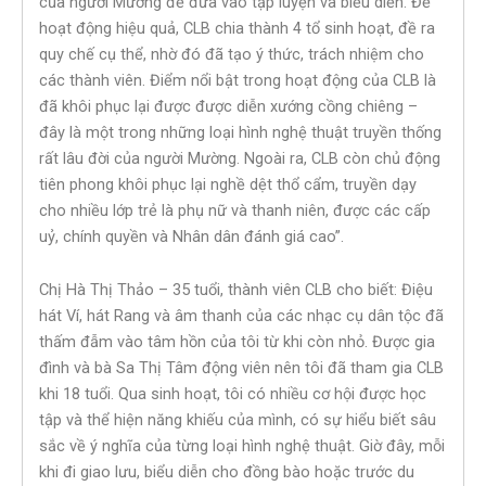
của người Mường để đưa vào tập luyện và biểu diễn. Để
hoạt động hiệu quả, CLB chia thành 4 tổ sinh hoạt, đề ra
quy chế cụ thể, nhờ đó đã tạo ý thức, trách nhiệm cho
các thành viên. Điểm nổi bật trong hoạt động của CLB là
đã khôi phục lại được được diễn xướng cồng chiêng –
đây là một trong những loại hình nghệ thuật truyền thống
rất lâu đời của người Mường. Ngoài ra, CLB còn chủ động
tiên phong khôi phục lại nghề dệt thổ cẩm, truyền dạy
cho nhiều lớp trẻ là phụ nữ và thanh niên, được các cấp
uỷ, chính quyền và Nhân dân đánh giá cao”.
Chị Hà Thị Thảo – 35 tuổi, thành viên CLB cho biết: Điệu
hát Ví, hát Rang và âm thanh của các nhạc cụ dân tộc đã
thấm đẫm vào tâm hồn của tôi từ khi còn nhỏ. Được gia
đình và bà Sa Thị Tâm động viên nên tôi đã tham gia CLB
khi 18 tuổi. Qua sinh hoạt, tôi có nhiều cơ hội được học
tập và thể hiện năng khiếu của mình, có sự hiểu biết sâu
sắc về ý nghĩa của từng loại hình nghệ thuật. Giờ đây, mỗi
khi đi giao lưu, biểu diễn cho đồng bào hoặc trước du