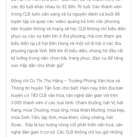
các độ tuổi khác nhau từ 32 đến 70 tuổi. Các thành viên
trong CLB luôn sẵn sàng và tự nguyện dành cả buổi để
luyện tập và quay các video quảng bá trên các phương
tiện truyền thông và mạng xã hội. CLB không chỉ biểu diễn
phục vụ các sự kiện lớn ở địa phương, mà còn tham gia
biểu diễn tại Lễ hội Đền Hùng và một số lễ hội ở các địa
phương ngoài tỉnh. Mỗi khi đi biểu diễn, chúng tôi đều rất
kỹ lưỡng trong việc chọn bài, trang phục, đạo cụ để tăng
sức hấp dẫn cho khán giả”.
Đồng chí Cù Thị Thu Hằng – Trưởng Phòng Văn hóa và
Thông tin huyện Tân Sơn cho biết: Hiện nay, trên địa bàn
huyện có 183 CLB văn hóa, văn nghệ dân gian với trên
3.000 thành viên ở các loại hình: Chàm Đuống, hát Ví, hát
Rang, múa Chuông, múa ống, múa khăn Mường, múa kẹp,
múa Sinh Tiền; lập tĩnh, múa khèn, cồng chiêng, hát
Xoan… Đây là lực lượng nòng cốt phát triển văn hoá, văn
nghệ dân gian ở cơ sở. Các CLB không chỉ lưu giữ những