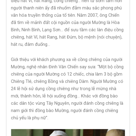
điệu hát Ví, hát Rang, cồng chiêng… nên từ sớm tâm hồn
người thanh niên ấy đã nhuốm đẫm màu sắc phong phú
văn hóa truyền thống của tổ tiên. Năm 2007, ông Chiến
đã tìm về mảnh đất cội nguồn của người Mường là Hòa
Bình, Ninh Bình, Lạng Sơn… để sưu tầm các làn điệu cồng
chiêng, hát Ví, hát Rang, hát Đúm, bộ mệnh (nói chuyện),
hát ru, đâm đuống…
Giới thiệu với khách phương xa về cồng chiêng của người
Mường, nghệ nhân Đinh Văn Chiến say sưa: “Một bộ cồng
chiêng của người Mường có 12 chiếc, chia làm 3 bộ gồm
Chiêng Tlé, chiêng Bồng và chiêng Dàm. Người Mường có
24 lễ hội sử dụng cồng chiêng như trong lễ mừng nhà
mới, thành hôn, lễ hội xuống đồng… Khác với đồng bào
các dân tộc vùng Tây Nguyên, người đánh cồng chiêng là
nam giới thì đồng bào Mường, người đánh cồng chiêng
chủ yếu là phụ nữ”.