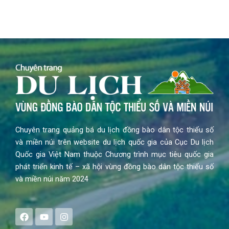
Chuyên trang quảng bá du lịch đồng bào dân tộc thiểu số
và miền núi trên website du lịch quốc gia của Cục Du lịch
Quốc gia Việt Nam thuộc Chương trình mục tiêu quốc gia
phát triển kinh tế – xã hội vùng đồng bào dân tộc thiểu số
và miền núi năm 2024
F
Y
I
a
o
n