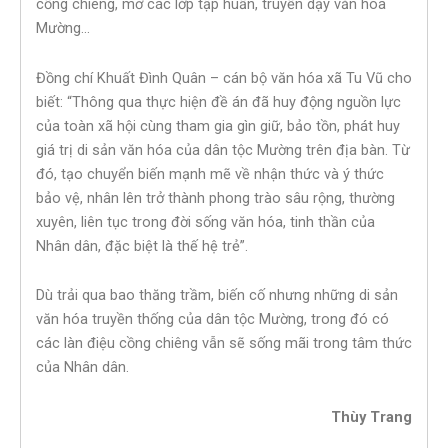
cồng chiêng, mở các lớp tập huấn, truyền dạy văn hóa
Mường…
Đồng chí Khuất Đình Quân – cán bộ văn hóa xã Tu Vũ cho
biết: “Thông qua thực hiện đề án đã huy động nguồn lực
của toàn xã hội cùng tham gia gìn giữ, bảo tồn, phát huy
giá trị di sản văn hóa của dân tộc Mường trên địa bàn. Từ
đó, tạo chuyển biến mạnh mẽ về nhận thức và ý thức
bảo vệ, nhân lên trở thành phong trào sâu rộng, thường
xuyên, liên tục trong đời sống văn hóa, tinh thần của
Nhân dân, đặc biệt là thế hệ trẻ”.
Dù trải qua bao thăng trầm, biến cố nhưng những di sản
văn hóa truyền thống của dân tộc Mường, trong đó có
các làn điệu cồng chiêng vẫn sẽ sống mãi trong tâm thức
của Nhân dân.
Thùy
Trang