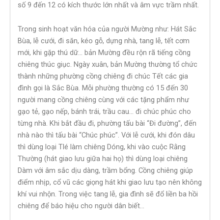
số 9 đến 12 có kích thước lớn nhất và âm vực trầm nhất.
Trong sinh hoạt văn hóa của người Mường như: Hát Sắc
Bùa, lễ cưới, đi săn, kéo gỗ, dựng nhà, tang lễ, tết cơm
mới, khi gặp thú dữ… bản Mường đều rộn rã tiếng cồng
chiêng thúc giục. Ngày xuân, bản Mường thường tổ chức
thành những phường cồng chiêng đi chúc Tết các gia
đình gọi là Sắc Bùa. Mỗi phường thường có 15 đến 30
người mang cồng chiêng cùng với các tặng phẩm như
gạo tẻ, gạo nếp, bánh trái, trầu cau… đi chúc phúc cho
từng nhà. Khi bắt đầu đi, phường tấu bài “Đi đường”, đến
nhà nào thì tấu bài “Chúc phúc”. Với lễ cưới, khi đón dâu
thì dùng loại Tlé làm chiêng Dóng, khi vào cuộc Rằng
Thường (hát giao lưu giữa hai họ) thì dùng loại chiêng
Dàm với âm sắc dịu dàng, trầm bổng. Cồng chiêng giúp
điểm nhịp, cổ vũ các giọng hát khi giao lưu tạo nên không
khí vui nhộn. Trong việc tang lễ, gia đình sẽ đổ liền ba hồi
chiêng để báo hiệu cho người dân biết…