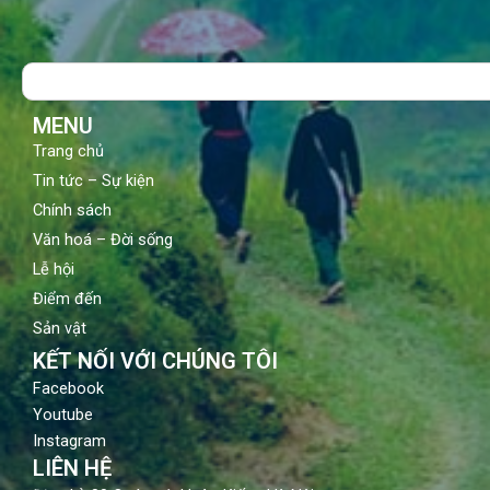
c
u
s
e
t
t
b
u
a
o
b
g
Search
o
e
r
k
a
m
MENU
Trang chủ
Tin tức – Sự kiện
Chính sách
Văn hoá – Đời sống
Lễ hội
Điểm đến
Sản vật
KẾT NỐI VỚI CHÚNG TÔI
Facebook
Youtube
Instagram
LIÊN HỆ