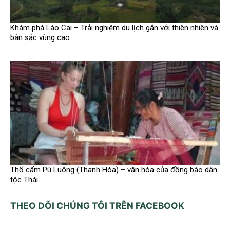
Khám phá Lào Cai – Trải nghiệm du lịch gắn với thiên nhiên và
bản sắc vùng cao
Thổ cẩm Pù Luông (Thanh Hóa) – văn hóa của đồng bào dân
tộc Thái
THEO DÕI CHÚNG TÔI TRÊN FACEBOOK