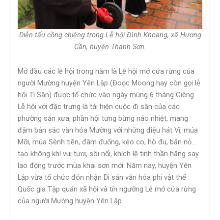
Diễn tấu cồng chiêng trong Lễ hội Đình Khoang, xã Hương
Cần, huyện Thanh Sơn.
Mở đầu các lễ hội trong năm là Lễ hội mở cửa rừng của
người Mường huyện Yên Lập (Đoọc Moong hay còn gọi lễ
hội Tì Sằn) được tổ chức vào ngày mùng 6 tháng Giêng.
Lễ hội với đặc trưng là tái hiện cuộc đi săn của các
phường săn xưa, phần hội tưng bừng náo nhiệt, mang
đậm bản sắc văn hóa Mường với những điệu hát Ví, múa
Mỡi, múa Sênh tiền, đâm đuống, kéo co, hò đu, bắn nỏ…
tạo không khí vui tươi, sôi nổi, khích lệ tinh thần hăng say
lao động trước mùa khai sơn mới. Năm nay, huyện Yên
Lập vừa tổ chức đón nhận Di sản văn hóa phi vật thể
Quốc gia Tập quán xã hội và tín ngưỡng Lễ mở cửa rừng
của người Mường huyện Yên Lập.