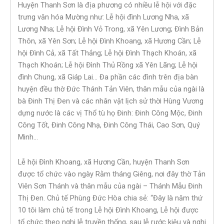
Huyện Thanh Sơn là địa phương có nhiều lễ hội với đặc
trưng văn hóa Mường như: Lễ hội đình Lương Nha, xã
Lương Nha; Lễ hội Đình Vỏ Trong, xã Yên Lương; Đình Bản
Thôn, xã Yên Sơn; Lễ hội Đình Khoang, xã Hương Cần; Lễ
hội Đình Cả, xã Tất Thắng; Lễ hội Đình Thạch Khoán, xã
Thạch Khoán; Lễ hội Đình Thủ Rồng xã Yên Lãng; Lễ hội
đình Chung, xã Giáp Lai… Đa phần các đình trên địa bàn
huyện đều thờ Đức Thánh Tản Viên, thân mẫu của ngài là
bà Đinh Thị Đen và các nhân vật lịch sử thời Hùng Vương
dựng nước là các vị Thổ tù họ Đinh: Đinh Công Mộc, Đinh
Công Tốt, Đinh Công Nhạ, Đinh Công Thái, Cao Sơn, Quý
Minh…
Lễ hội Đình Khoang, xã Hương Cần, huyện Thanh Sơn
được tổ chức vào ngày Rằm tháng Giêng, nơi đây thờ Tản
Viên Sơn Thánh và thân mẫu của ngài – Thánh Mẫu Đinh
Thị Đen. Chủ tế Phùng Đức Hòa chia sẻ: “Đây là năm thứ
10 tôi làm chủ tế trong Lễ hội Đình Khoang, Lễ hội được
tổ chức theo nghi lễ truyền thống, sau lễ rước kiệu và nghi