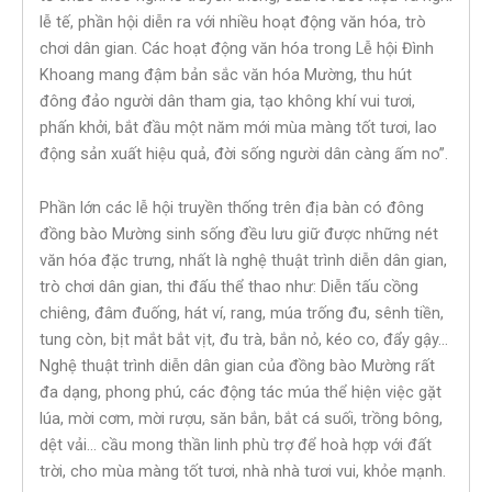
lễ tế, phần hội diễn ra với nhiều hoạt động văn hóa, trò
chơi dân gian. Các hoạt động văn hóa trong Lễ hội Đình
Khoang mang đậm bản sắc văn hóa Mường, thu hút
đông đảo người dân tham gia, tạo không khí vui tươi,
phấn khởi, bắt đầu một năm mới mùa màng tốt tươi, lao
động sản xuất hiệu quả, đời sống người dân càng ấm no”.
Phần lớn các lễ hội truyền thống trên địa bàn có đông
đồng bào Mường sinh sống đều lưu giữ được những nét
văn hóa đặc trưng, nhất là nghệ thuật trình diễn dân gian,
trò chơi dân gian, thi đấu thể thao như: Diễn tấu cồng
chiêng, đâm đuống, hát ví, rang, múa trống đu, sênh tiền,
tung còn, bịt mắt bắt vịt, đu trà, bắn nỏ, kéo co, đẩy gậy…
Nghệ thuật trình diễn dân gian của đồng bào Mường rất
đa dạng, phong phú, các động tác múa thể hiện việc gặt
lúa, mời cơm, mời rượu, săn bắn, bắt cá suối, trồng bông,
dệt vải… cầu mong thần linh phù trợ để hoà hợp với đất
trời, cho mùa màng tốt tươi, nhà nhà tươi vui, khỏe mạnh.