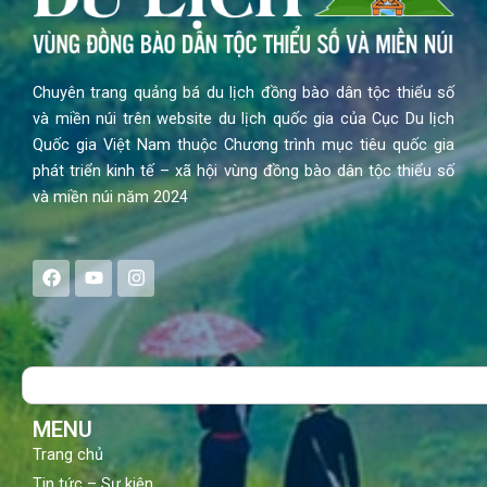
Chuyên trang quảng bá du lịch đồng bào dân tộc thiểu số
và miền núi trên website du lịch quốc gia của Cục Du lịch
Quốc gia Việt Nam thuộc Chương trình mục tiêu quốc gia
phát triển kinh tế – xã hội vùng đồng bào dân tộc thiểu số
và miền núi năm 2024
F
Y
I
a
o
n
c
u
s
e
t
t
b
u
a
o
b
g
Search
o
e
r
k
a
m
MENU
Trang chủ
Tin tức – Sự kiện