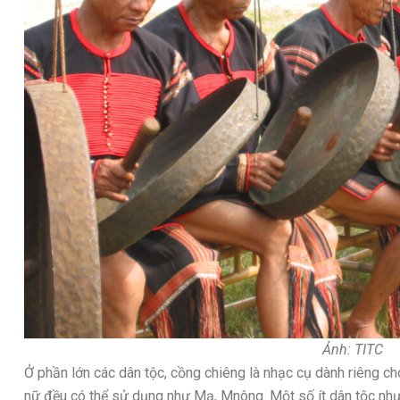
Ảnh: TITC
Ở phần lớn các dân tộc, cồng chiêng là nhạc cụ dành riêng c
nữ đều có thể sử dụng như Mạ, Mnông. Một số ít dân tộc như 