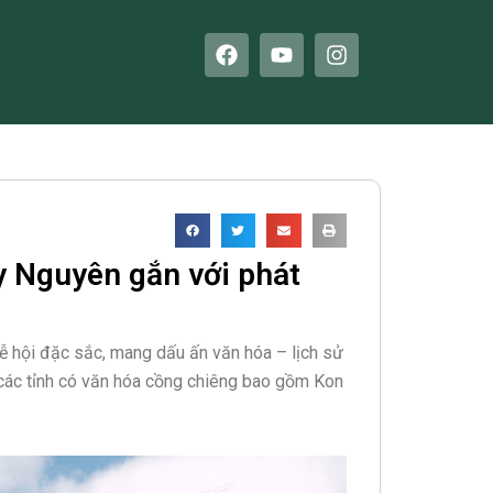
F
Y
I
a
o
n
c
u
s
e
t
t
b
u
a
o
b
g
o
e
r
k
a
m
y Nguyên gắn với phát
ễ hội đặc sắc, mang dấu ấn văn hóa – lịch sử
 các tỉnh có văn hóa cồng chiêng bao gồm Kon