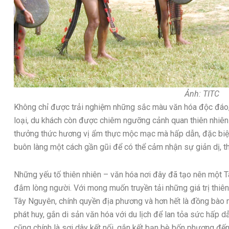
Ảnh: TITC
Không chỉ được trải nghiệm những sắc màu văn hóa độc đáo, t
loại, du khách còn được chiêm ngưỡng cảnh quan thiên nhiên
thưởng thức hương vị ẩm thực mộc mạc mà hấp dẫn, đặc biệt 
buôn làng một cách gần gũi để có thể cảm nhận sự giản dị, th
Những yếu tố thiên nhiên – văn hóa nơi đây đã tạo nên một T
đắm lòng người. Với mong muốn truyền tải những giá trị thiê
Tây Nguyên, chính quyền địa phương và hơn hết là đồng bào 
phát huy, gắn di sản văn hóa với du lịch để lan tỏa sức hấp 
cũng chính là sợi dây kết nối, gắn kết bạn bè bốn phương đ