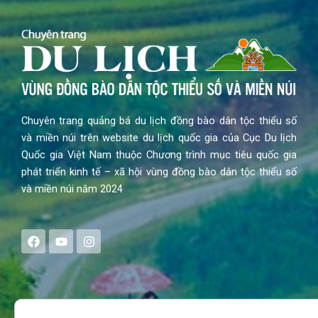
Chuyên trang quảng bá du lịch đồng bào dân tộc thiểu số
và miền núi trên website du lịch quốc gia của Cục Du lịch
Quốc gia Việt Nam thuộc Chương trình mục tiêu quốc gia
phát triển kinh tế – xã hội vùng đồng bào dân tộc thiểu số
và miền núi năm 2024
F
Y
I
a
o
n
c
u
s
e
t
t
b
u
a
o
b
g
Search
o
e
r