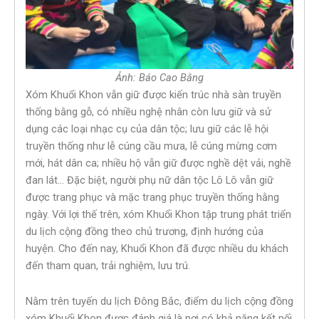
Ảnh: Báo Cao Bằng
Xóm Khuổi Khon vẫn giữ được kiến trúc nhà sàn truyền
thống bằng gỗ, có nhiều nghệ nhân còn lưu giữ và sử
dụng các loại nhạc cụ của dân tộc; lưu giữ các lễ hội
truyền thống như lễ cúng cầu mưa, lễ cúng mừng cơm
mới, hát dân ca; nhiều hộ vẫn giữ được nghề dệt vải, nghề
đan lát… Đặc biệt, người phụ nữ dân tộc Lô Lô vẫn giữ
được trang phục và mặc trang phục truyền thống hằng
ngày. Với lợi thế trên, xóm Khuổi Khon tập trung phát triển
du lịch cộng đồng theo chủ trương, định hướng của
huyện. Cho đến nay, Khuổi Khon đã được nhiều du khách
đến tham quan, trải nghiệm, lưu trú.
Nằm trên tuyến du lịch Đông Bắc, điểm du lịch cộng đồng
xóm Khuổi Khon được đánh giá là nơi có khả năng kết nối