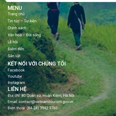
k
a
m
MENU
Trang chủ
Tin tức – Sự kiện
Chính sách
Văn hoá – Đời sống
Lễ hội
Điểm đến
Sản vật
KẾT NỐI VỚI CHÚNG TÔI
Facebook
Youtube
Instagram
LIÊN HỆ
Địa chỉ: 80 Quán sứ, Hoàn Kiếm, Hà Nội
Email: contact@vietnamtourism.gov.vn
Điện thoại: (84-24) 3942 3760