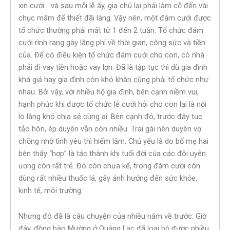
xin cưới… và sau mỗi lễ ấy, gia chủ lại phải làm cỗ đến vài
chục mâm để thiết đãi làng. Vậy nên, một đám cưới được
tổ chức thường phải mất từ 1 đến 2 tuần. Tổ chức đám
cưới rình rang gây lãng phí về thời gian, công sức và tiền
của. Để có điều kiện tổ chức đám cưới cho con, có nhà
phải đi vay tiền hoặc vay lợn. Đã là tập tục thì dù gia đình
khá giả hay gia đình còn khó khăn cũng phải tổ chức như
nhau. Bởi vậy, với nhiều hộ gia đình, bên cạnh niềm vui,
hạnh phúc khi được tổ chức lễ cưới hỏi cho con lại là nỗi
lo lắng khó chia sẻ cùng ai. Bên cạnh đó, trước đây tục
tảo hôn, ép duyên vẫn còn nhiều. Trai gái nên duyên vợ
chồng nhờ tình yêu thì hiếm lắm. Chủ yếu là do bố mẹ hai
bên thấy “hợp” là tác thành khi tuổi đời của các đôi uyên
ương còn rất trẻ. Đó còn chưa kể, trong đám cưới còn
dùng rất nhiều thuốc lá, gây ảnh hưởng đến sức khỏe,
kinh tế, môi trường.
Nhưng đó đã là câu chuyện của nhiều năm về trước. Giờ
đây, đồng bào Mường ở Quảng Lạc đã loại bỏ được nhiều