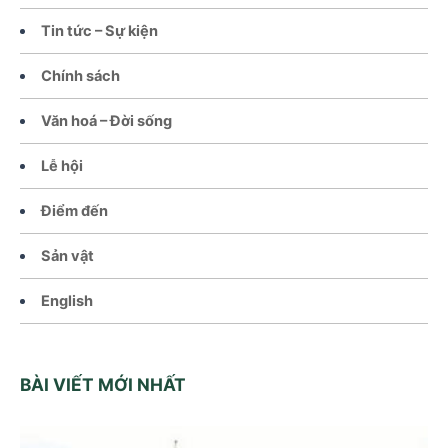
Tin tức – Sự kiện
Chính sách
Văn hoá – Đời sống
Lễ hội
Điểm đến
Sản vật
English
BÀI VIẾT MỚI NHẤT