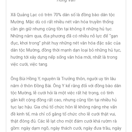
Xã Quảng Lạc có trên 70% dân số là đồng bào dân tộc
Mường. Mặc dù có rất nhiều nét văn hóa truyền thống
cần gìn giữ nhưng cũng tồn tại không ít những hủ tục.
Những năm qua, địa phương đã có nhiều nỗ lực để “gạn
đục, khơi trong” phát huy những nét văn hóa đặc sắc của
dân tộc Mường, đồng thời mạnh dạn loại bỏ những hủ tục,
hướng tới xây dựng nếp sống văn hóa mới, nhất là trong
việc cưới, việc tang.
Ông Bùi Hồng Y, nguyên là Trưởng thôn, người uy tín lâu
năm ở thôn Đồng Bài. Ông Y kể rằng đối với đồng bào dân
tộc Mường, lễ cưới hỏi là một việc rất hệ trọng, có tính
gắn kết cộng đồng rất cao, nhưng cũng tồn tại nhiều hủ
tục lạc hậu. Gia chủ tổ chức hôn lễ không nặng nhẹ vấn
đề kinh tế, mà chỉ cố gắng tổ chức cho lễ cưới thật vui,
thật đông đủ. Các lễ lạt cho một đám cưới khá rườm rà
gồm: ngày dạm ngõ, ngày thách cưới, ngày đưa trầu, ngày