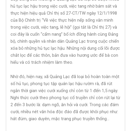
hủ tục lạc hậu trong việc cưới, việc tang nhờ bám sát và
thực hiện hiệu quả Chỉ thị số 27-CT/TW ngày 12/1/1998
của Bộ Chính trị “Về việc thực hiện nếp sống văn minh
trong việc cưới, việc tang, lễ hội” (gọi tắt là Chỉ thị 27) và
coi đây là cuốn “cẩm nang” bổ ích đồng hành cùng Đảng
bộ, chính quyền và nhân dân Quảng Lạc trong cuộc chiến
xóa bỏ những hủ tục lạc hậu. Những nội dung cối lõi được
chắt lọc để các thôn, bản đưa vào hương ước để bà con
hiểu và có trách nhiệm làm theo.
Nhờ đó, hiện nay, xã Quảng Lạc đã loại bỏ hoàn toàn một
số hủ tục, phong tục tập quán lạc hậu rườm rà, đã rút
ngắn thời gian việc cưới xuống chỉ còn từ 1 đến 1,5 ngày.
Nghi thức cưới theo phong tục cổ truyền chỉ còn rút lại từ
2 đến 3 bước là: dạm ngõ, ăn hỏi và cưới. Trong các đám
cưới, nhiều nét văn hóa độc đáo đã được khôi phục như:
hát đúm, giao duyên, mặc trang phục truyền thống…