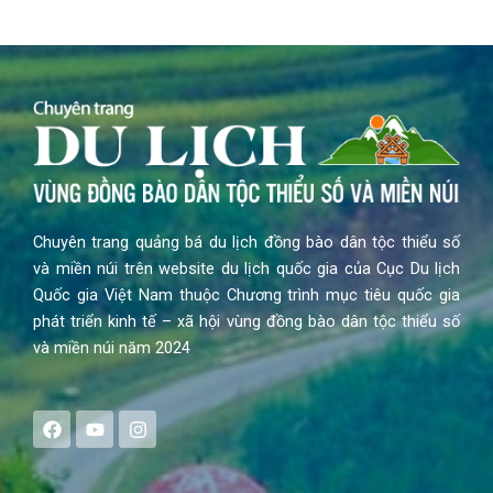
Chuyên trang quảng bá du lịch đồng bào dân tộc thiểu số
và miền núi trên website du lịch quốc gia của Cục Du lịch
Quốc gia Việt Nam thuộc Chương trình mục tiêu quốc gia
phát triển kinh tế – xã hội vùng đồng bào dân tộc thiểu số
và miền núi năm 2024
F
Y
I
a
o
n
c
u
s
e
t
t