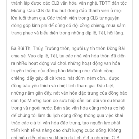
thành lập được các CLB văn hóa, văn nghệ, TDTT dân tộc
Mường. Các CLB đã thu hút đông đảo thành viên ở mọi
lứa tuổi tham gia. Các thành viên trong CLB tự nguyện
đóng góp kinh phí để củng cố đội cồng chiêng, mua sắm
trang phục và biểu diễn trong những dịp lễ, Tết, hội làng.
Bà Bùi Thị Thúy, Trưởng thôn, người uy tín thôn Đồng Bài
chia sẻ: Vào dịp lễ, Tết, tại các nhà văn hóa thôn đã diễn
ra nhiều hoạt động vui chơi, những hoạt động văn hóa
truyền thống của đồng bào Mường như: đánh cồng
chiêng, đẩy gậy, đi cà kheo, hát đúm, ném còn… được
đồng bào yêu thích và nhiệt tình tham gia. Đặc biệt,
những năm gần đây, nét văn hóa đặc trưng của đồng bào
dân tộc Mường luôn có sức hấp dẫn lớn đối với du khách
trong và ngoài nước. Bản sắc văn hóa cũng mở ra cơ hội
để chúng tôi làm du lịch cộng đồng thông qua việc khai
thác các giá trị văn hóa đặc trưng, tạo nguồn lực phát
triển kinh tế và nâng cao chất lượng cuộc sống. Không
chỉ biểu diễn phục vụ khách du lịch ở địa phương, CLB