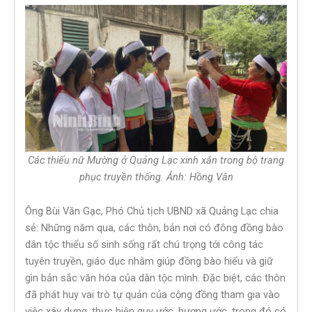
Các thiếu nữ Mường ở Quảng Lạc xinh xắn trong bộ trang
phục truyền thống. Ảnh: Hồng Vân
Ông Bùi Văn Gạc, Phó Chủ tịch UBND xã Quảng Lạc chia
sẻ: Những năm qua, các thôn, bản nơi có đông đồng bào
dân tộc thiểu số sinh sống rất chú trọng tới công tác
tuyên truyền, giáo dục nhằm giúp đồng bào hiểu và giữ
gìn bản sắc văn hóa của dân tộc mình. Đặc biệt, các thôn
đã phát huy vai trò tự quản của cộng đồng tham gia vào
việc xây dựng, thực hiện quy ước, hương ước, trong đó có