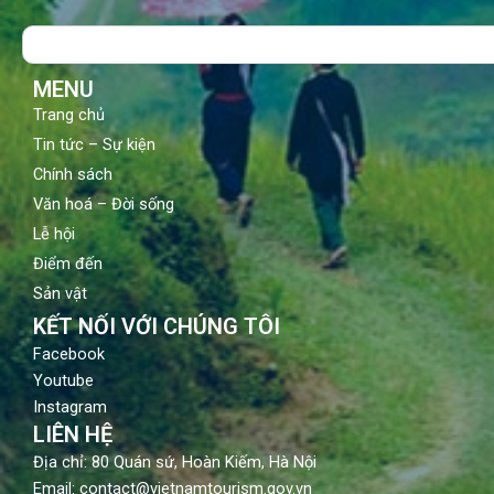
b
u
a
o
b
g
Search
o
e
r
k
a
m
MENU
Trang chủ
Tin tức – Sự kiện
Chính sách
Văn hoá – Đời sống
Lễ hội
Điểm đến
Sản vật
KẾT NỐI VỚI CHÚNG TÔI
Facebook
Youtube
Instagram
LIÊN HỆ
Địa chỉ: 80 Quán sứ, Hoàn Kiếm, Hà Nội
Email: contact@vietnamtourism.gov.vn