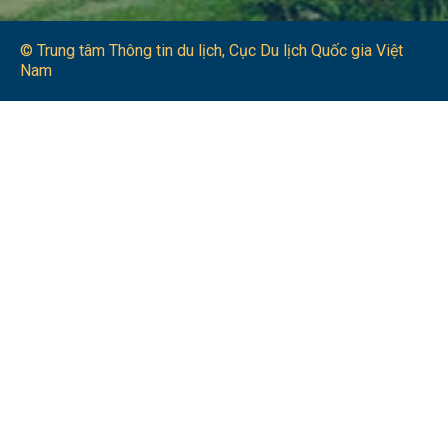
© Trung tâm Thông tin du lịch​, Cục Du lịch Quốc gia Việt
Nam