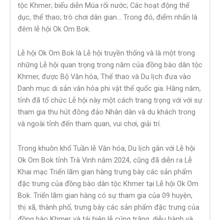
tộc Khmer; biểu diễn Múa rối nước; Các hoạt động thể
dục, thể thao; trò chơi dân gian… Trong đó, điểm nhấn là
đêm lễ hội Ok Om Bok.
Lễ hội Ok Om Bok là Lễ hội truyền thống và là một trong
những Lễ hội quan trọng trong năm của đồng bào dân tộc
Khmer, được Bộ Văn hóa, Thể thao và Du lịch đưa vào
Danh mục di sản văn hóa phi vật thể quốc gia. Hằng năm,
tỉnh đã tổ chức Lễ hội này một cách trang trọng với với sự
tham gia thu hút đông đảo Nhân dân và du khách trong
và ngoài tỉnh đến tham quan, vui chơi, giải trí.
Trong khuôn khổ Tuần lễ Văn hóa, Du lịch gắn với Lễ hội
Ok Om Bok tỉnh Trà Vinh năm 2024, cũng đã diễn ra Lễ
Khai mạc Triển lãm gian hàng trưng bày các sản phẩm
đặc trưng của đồng bào dân tộc Khmer tại Lễ hội Ok Om
Bok. Triển lãm gian hàng có sự tham gia của 09 huyện,
thị xã, thành phố, trưng bày các sản phẩm đặc trưng của
đồng bào Khmer và tái hiện lễ cúng trăng, diễu hành và