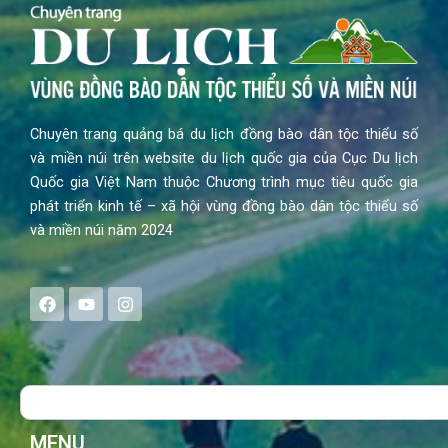
Chuyên trang quảng bá du lịch đồng bào dân tộc thiểu số
và miền núi trên website du lịch quốc gia của Cục Du lịch
Quốc gia Việt Nam thuộc Chương trình mục tiêu quốc gia
phát triển kinh tế – xã hội vùng đồng bào dân tộc thiểu số
và miền núi năm 2024
F
Y
I
a
o
n
c
u
s
e
t
t
b
u
a
o
b
g
Search
o
e
r
k
a
m
MENU