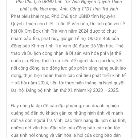
Phó Chủ tịch UBND tỉnh Trà Vinh Nguyễn Quỳnh Thiện
phát biểu khai mạc. Ảnh: Cổng TTĐT tỉnh Trà Vinh
Phát biểu khai mạc, Phó Chủ tịch UBND tỉnh Nguyễn
Quỳnh Thiện cho biết, Tuần lễ Văn hóa, Du lịch gắn với Lễ
hội Ok Om Bok tỉnh Trà Vinh năm 2024 được tổ chức
nhằm bảo tồn, phát huy, giữ gìn Lễ hội Ok Om Bok của
đồng bào Khmer tỉnh Trà Vinh đã được Bộ Văn hóa, Thể
thao và Du lịch công nhận là Di sản văn hóa phi vật thể
quốc gia. Đồng thời là sự kiện để người dân giao lưu, kết
nối cộng đồng, tạo động lực góp phần tăng năng suất lao
động, thực hiện hoàn thành các chỉ tiêu phát triển kinh tế
– xã hội năm 2024, tiến tới thực hiện thắng lợi Nghị quyết
Đại hội Đảng bộ tỉnh lần thứ XI, nhiệm kỳ 2020 – 2025.
Đây cũng là dịp để các địa phương, các doanh nghiệp
quảng bá đến du khách gần xa những hình ảnh về mảnh
đất và con người Trà Vinh, các tiềm năng du lịch của tỉnh,
những nét văn hóa đặc sắc của đồng bào các dân tộc
của tỉnh nói chung và văn hóa lễ hội của đồng bào dân