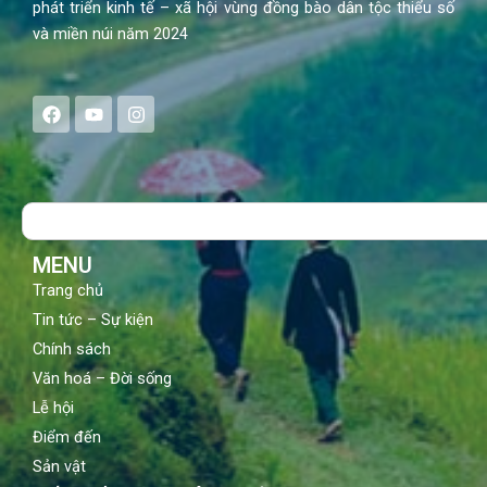
phát triển kinh tế – xã hội vùng đồng bào dân tộc thiểu số
và miền núi năm 2024
F
Y
I
a
o
n
c
u
s
e
t
t
b
u
a
o
b
g
Search
o
e
r
k
a
m
MENU
Trang chủ
Tin tức – Sự kiện
Chính sách
Văn hoá – Đời sống
Lễ hội
Điểm đến
Sản vật