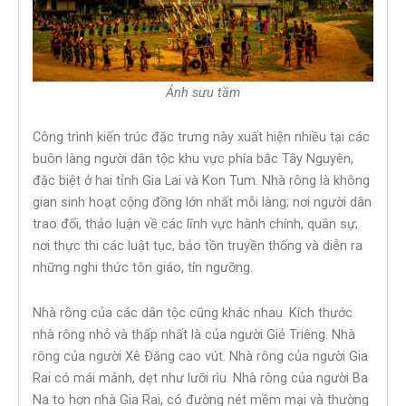
Ảnh sưu tầm
Công trình kiến trúc đặc trưng này xuất hiện nhiều tại các
buôn làng người dân tộc khu vực phía bắc Tây Nguyên,
đặc biệt ở hai tỉnh Gia Lai và Kon Tum. Nhà rông là không
gian sinh hoạt cộng đồng lớn nhất mỗi làng; nơi người dân
trao đổi, thảo luận về các lĩnh vực hành chính, quân sự;
nơi thực thi các luật tục, bảo tồn truyền thống và diễn ra
những nghi thức tôn giáo, tín ngưỡng.
Nhà rông của các dân tộc cũng khác nhau. Kích thước
nhà rông nhỏ và thấp nhất là của người Giẻ Triêng. Nhà
rông của người Xê Ðăng cao vút. Nhà rông của người Gia
Rai có mái mảnh, dẹt như lưỡi rìu. Nhà rông của người Ba
Na to hơn nhà Gia Rai, có đường nét mềm mại và thường