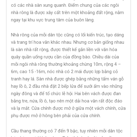
có các nhà sàn xung quanh. Điểm chung của các ngôi
nhà rông là được xây cất trên một khoảng đất rộng, nằm
ngay tại khu vực trung tâm của buôn làng.
Nhà rông của mỗi dân tộc cũng có lối kiến trúc, tạo dáng
và trang trí hoa văn khác nhau. Nhưng cơ bản giống nhau
là sàn nhà rất rộng, được thiết kế gắn liền với văn hóa
quây quần uống rượu cần của đồng bào. Chiều dài của
mỗi ngôi nhà rông thường khoảng chừng 10m, rộng 4 –
6m, cao 15 -16m, nóc nhà có 2 mái được lợp bằng cỏ
tranh hay lá. Sàn nhà được ghép bằng những tấm ván gỗ
hay lồ ô, 2 đầu nhà đặt 2 bếp lửa để sưởi ấm vào những
ngày đông và để tổ chức lễ hội. Hai bên vách được đan
bằng tre, nứa, lồ ô, tạo nên một dải hoa văn rất độc đáo
và lạ mắt. Cửa chính được mở ở giữa một vách chính, cửa
phụ được mở ở hông bên phải của cửa chính.
Cầu thang thường có 7 đến 9 bậc, tuy nhiên mỗi dân tộc