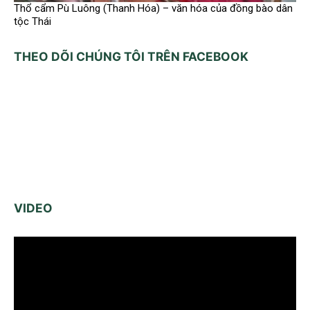
Thổ cẩm Pù Luông (Thanh Hóa) – văn hóa của đồng bào dân
tộc Thái
THEO DÕI CHÚNG TÔI TRÊN FACEBOOK
VIDEO