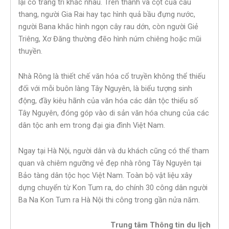
lại có trang trí khác nhau. Trên thành và cột của cầu
thang, người Gia Rai hay tạc hình quả bầu đựng nước,
người Bana khắc hình ngọn cây rau dớn, còn người Giẻ
Triêng, Xơ Đăng thường đẽo hình núm chiêng hoặc mũi
thuyền.
Nhà Rông là thiết chế văn hóa cổ truyền không thể thiếu
đối với mỗi buôn làng Tây Nguyên, là biểu tượng sinh
động, đầy kiêu hãnh của văn hóa các dân tộc thiểu số
Tây Nguyên, đóng góp vào di sản văn hóa chung của các
dân tộc anh em trong đại gia đình Việt Nam.
Ngay tại Hà Nội, người dân và du khách cũng có thể tham
quan và chiêm ngưỡng vẻ đẹp nhà rông Tây Nguyên tại
Bảo tàng dân tộc học Việt Nam. Toàn bộ vật liệu xây
dựng chuyển từ Kon Tum ra, do chính 30 công dân người
Ba Na Kon Tum ra Hà Nội thi công trong gần nửa năm.
Trung tâm Thông tin du lịch