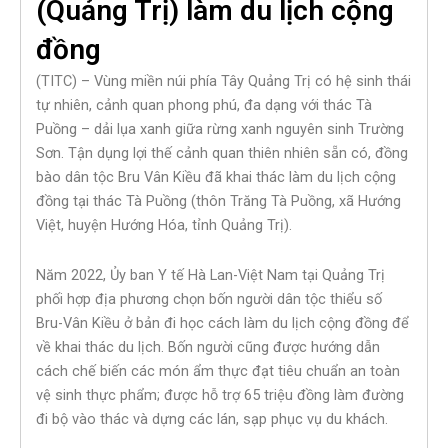
(Quảng Trị) làm du lịch cộng
đồng
(TITC) – Vùng miền núi phía Tây Quảng Trị có hệ sinh thái
tự nhiên, cảnh quan phong phú, đa dạng với thác Tà
Puồng – dải lụa xanh giữa rừng xanh nguyên sinh Trường
Sơn. Tận dụng lợi thế cảnh quan thiên nhiên sẵn có, đồng
bào dân tộc Bru Vân Kiều đã khai thác làm du lịch cộng
đồng tại thác Tà Puồng (thôn Trăng Tà Puồng, xã Hướng
Việt, huyện Hướng Hóa, tỉnh Quảng Trị).
Năm 2022, Ủy ban Y tế Hà Lan-Việt Nam tại Quảng Trị
phối hợp địa phương chọn bốn người dân tộc thiểu số
Bru-Vân Kiều ở bản đi học cách làm du lịch cộng đồng để
về khai thác du lịch. Bốn người cũng được hướng dẫn
cách chế biến các món ẩm thực đạt tiêu chuẩn an toàn
vệ sinh thực phẩm; được hỗ trợ 65 triệu đồng làm đường
đi bộ vào thác và dựng các lán, sạp phục vụ du khách.