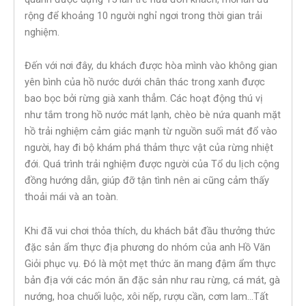
rộng để khoảng 10 người nghỉ ngơi trong thời gian trải
nghiệm.
Đến với nơi đây, du khách được hòa mình vào không gian
yên bình của hồ nước dưới chân thác trong xanh được
bao bọc bởi rừng già xanh thẳm. Các hoạt động thú vị
như tắm trong hồ nước mát lạnh, chèo bè nứa quanh mặt
hồ trải nghiệm cảm giác mạnh từ nguồn suối mát đổ vào
người, hay đi bộ khám phá thảm thực vật của rừng nhiệt
đới. Quá trình trải nghiệm được người của Tổ du lịch cộng
đồng hướng dẫn, giúp đỡ tận tình nên ai cũng cảm thấy
thoải mái và an toàn.
Khi đã vui chơi thỏa thích, du khách bắt đầu thưởng thức
đặc sản ẩm thực địa phương do nhóm của anh Hồ Văn
Giỏi phục vụ. Đó là một mẹt thức ăn mang đậm ẩm thực
bản địa với các món ăn đặc sản như rau rừng, cá mát, gà
nướng, hoa chuối luộc, xôi nếp, rượu cần, cơm lam…Tất