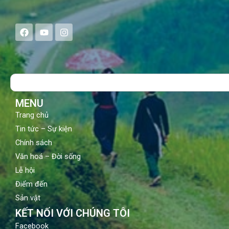
F
Y
I
a
o
n
c
u
s
e
t
t
b
u
a
o
b
g
Search
o
e
r
k
a
m
MENU
Trang chủ
Tin tức – Sự kiện
Chính sách
Văn hoá – Đời sống
Lễ hội
Điểm đến
Sản vật
KẾT NỐI VỚI CHÚNG TÔI
Facebook