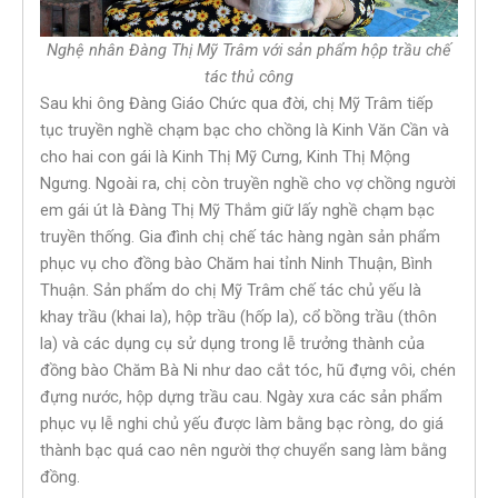
Nghệ nhân Đàng Thị Mỹ Trâm với sản phẩm hộp trầu chế
tác thủ công
Sau khi ông Đàng Giáo Chức qua đời, chị Mỹ Trâm tiếp
tục truyền nghề chạm bạc cho chồng là Kinh Văn Cần và
cho hai con gái là Kinh Thị Mỹ Cưng, Kinh Thị Mộng
Ngưng. Ngoài ra, chị còn truyền nghề cho vợ chồng người
em gái út là Đàng Thị Mỹ Thắm giữ lấy nghề chạm bạc
truyền thống. Gia đình chị chế tác hàng ngàn sản phẩm
phục vụ cho đồng bào Chăm hai tỉnh Ninh Thuận, Bình
Thuận. Sản phẩm do chị Mỹ Trâm chế tác chủ yếu là
khay trầu (khai la), hộp trầu (hốp la), cổ bồng trầu (thôn
la) và các dụng cụ sử dụng trong lễ trưởng thành của
đồng bào Chăm Bà Ni như dao cắt tóc, hũ đựng vôi, chén
đựng nước, hộp dựng trầu cau. Ngày xưa các sản phẩm
phục vụ lễ nghi chủ yếu được làm bằng bạc ròng, do giá
thành bạc quá cao nên người thợ chuyển sang làm bằng
đồng.