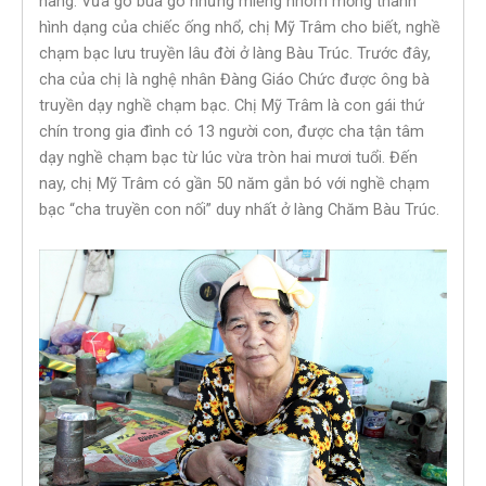
hàng. Vừa gõ búa gò những miếng nhôm mỏng thành
hình dạng của chiếc ống nhổ, chị Mỹ Trâm cho biết, nghề
chạm bạc lưu truyền lâu đời ở làng Bàu Trúc. Trước đây,
cha của chị là nghệ nhân Đàng Giáo Chức được ông bà
truyền dạy nghề chạm bạc. Chị Mỹ Trâm là con gái thứ
chín trong gia đình có 13 người con, được cha tận tâm
dạy nghề chạm bạc từ lúc vừa tròn hai mươi tuổi. Đến
nay, chị Mỹ Trâm có gần 50 năm gắn bó với nghề chạm
bạc “cha truyền con nối” duy nhất ở làng Chăm Bàu Trúc.