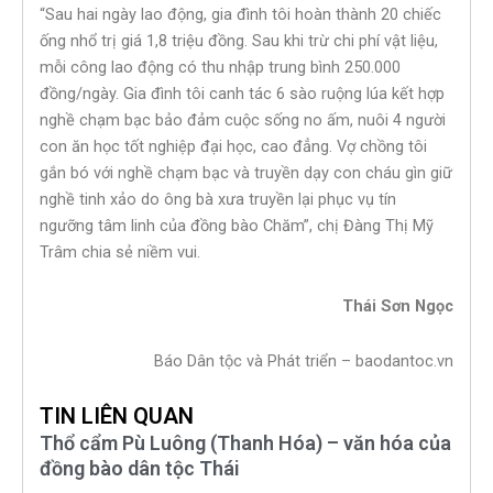
“Sau hai ngày lao động, gia đình tôi hoàn thành 20 chiếc
ống nhổ trị giá 1,8 triệu đồng. Sau khi trừ chi phí vật liệu,
mỗi công lao động có thu nhập trung bình 250.000
đồng/ngày. Gia đình tôi canh tác 6 sào ruộng lúa kết hợp
nghề chạm bạc bảo đảm cuộc sống no ấm, nuôi 4 người
con ăn học tốt nghiệp đại học, cao đẳng. Vợ chồng tôi
gắn bó với nghề chạm bạc và truyền dạy con cháu gìn giữ
nghề tinh xảo do ông bà xưa truyền lại phục vụ tín
ngưỡng tâm linh của đồng bào Chăm”, chị Đàng Thị Mỹ
Trâm chia sẻ niềm vui.
Thái Sơn Ngọc
Báo Dân tộc và Phát triển – baodantoc.vn
TIN LIÊN QUAN
Thổ cẩm Pù Luông (Thanh Hóa) – văn hóa của
đồng bào dân tộc Thái