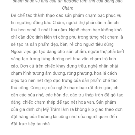
phẩm phục vụ nhu cầu tín ngưỡng tâm linh của đồng bào
Chăm
Để chế tác thành thạo các sản phẩm chạm bạc phục vụ
tín ngưỡng đồng bào Chăm, người thợ phải cần mẫn chí
thú học nghề ít nhất hai năm. Nghề chạm bạc không khó,
chỉ cần đức tính kiên trì công phu trong từng nét chạm là
sẽ tạo ra sản phẩm đẹp, bền, rẻ cho người tiêu dùng.
Ngoài việc gò tạo dáng cho sản phẩm, người thợ phải biết
sáng tạo trong từng đường nét hoa văn chạm trổ tinh
xảo. Đơn cử trên chiếc khay đựng trầu, nghệ nhân phải
chạm hình tượng âm dương, rồng phượng, hoa lá cách
điệu tạo nên nét đẹp đặc trưng của sản phẩm chế tác
thủ công. Công cụ của nghề chạm bạc rất đơn giản, chỉ
cần các búa nhỏ, các hòn đe, các trụ thép tròn để gò tạo
dáng, chiếc chạm thép để tạo nét hoa văn. Sản phẩm
của gia đình chị Mỹ Trâm làm ra không kịp giao theo đơn
đặt hàng của thương lái cũng như của người quen đến
đặt trực tiếp tại nhà.