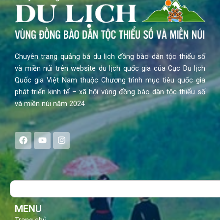
Chuyên trang quảng bá du lịch đồng bào dân tộc thiểu số
và miền núi trên website du lịch quốc gia của Cục Du lịch
Quốc gia Việt Nam thuộc Chương trình mục tiêu quốc gia
phát triển kinh tế – xã hội vùng đồng bào dân tộc thiểu số
và miền núi năm 2024
F
Y
I
a
o
n
c
u
s
e
t
t
b
u
a
o
b
g
Search
o
e
r
k
a
m
MENU
Trang chủ