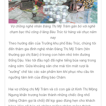
Vợ chồng nghệ nhân Đàng Thị Mỹ Trâm gắn bó với nghề
chạm bạc thủ công ở làng Bàu Trúc từ hàng vài chục năm
nay
Theo hướng dẫn của Trưởng khu phố Bàu Trúc, chúng tôi
đến thăm gia đình nghệ nhân Đàng Thị Mỹ Trâm (tên
thường gọi chị Bán) ở trong con hẻm nhỏ trên đường
Đổng Dậu. Vào tới đầu ngõ đã nghe tiếng búa vang trong
nắng sớm. Giữa khoảng sân che mái tôn mát rượi là
“xưởng” chế tác các sản phẩm kim khí phục nhu cầu tín
ngưỡng tâm linh của đồng bào Chăm.
Hai vợ chồng chị Mỹ Trâm và cô con gái út Kinh Thị Mộng
Ngưng khẩn trương hoàn thành những chiếc ống nhổ
(tiếng Chăm gọi là chối) để kịp giao đúng hẹn cho khách