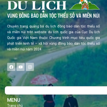
Chuyên trang quảng bá du lịch đồng bào dân tộc thiểu số
và miền núi trên website du lịch quốc gia của Cục Du lịch
Quốc gia Việt Nam thuộc Chương trình mục tiêu quốc gia
phát triển kinh tế – xã hội vùng đồng bào dân tộc thiểu số
và miền núi năm 2024
F
Y
I
a
o
n
c
u
s
e
t
t
b
u
a
o
b
g
Search
o
e
r
k
a
m
MENU
Trang chủ