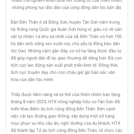
nhiều trải nghiệm khám phá nét hoang sơ của thiên nhiên,
những phong tục độc đáo của cộng đồng dân tộc bản địa.
Bản Bến Thân ở xã Đồng Sơn, huyện Tân Sơn nằm trong
hệ thống rừng Quốc gia Xuân Sơn hùng vĩ, giàu có về sản
vật tự nhiên. Là khu xa nhất của xã, Bến Thân có hơn 100
hộ dân sinh sống ven sườn núi, chủ yếu là đồng bào dân
tộc Dao. Những năm gần đây, cơ sở hạ tầng được đầu tư
đã giúp người dân đi lại, giao thương dễ dàng hơn. Bà con
tích cực lao động sản xuất phát triển kinh tế. Đồng thời,
tích cực truyền dạy cho con cháu giữ gìn bản sắc văn
hóa của dân tộc mình.
Thấy được tiềm năng và lợi thế của thiên nhiên ban tặng,
tháng 8 năm 2023, HTX nông nghiệp hữu cơ Tân Sơn đã
triển khai điểm du lịch cộng đồng Bến Thân. Bên cạnh
việc cải tạo đường giao thông, xây dựng một số hạng
mục phục vụ nhu cầu ăn, nghỉ dưỡng của du khách, HTX
đã thành lập Tổ du lịch cộng đồng Bến Thân, tổ chức các