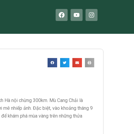
F
Y
I
a
o
n
c
u
s
e
t
t
b
u
a
o
b
g
o
e
r
k
a
m
ách Hà nội chừng 300km. Mù Cang Chải là
i mê nhiếp ảnh. Đặc biệt, vào khoảng tháng 9
i để khám phá mùa vàng trên những thửa