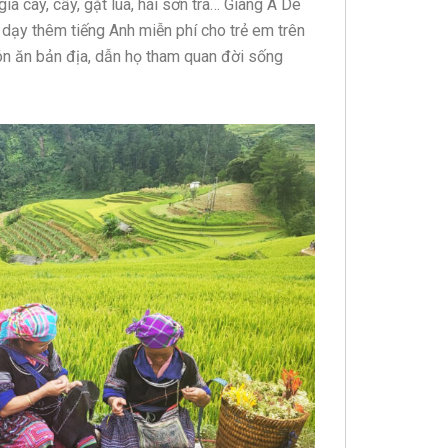
a cày, cấy, gặt lúa, hái sơn tra… Giàng A Dê
dạy thêm tiếng Anh miễn phí cho trẻ em trên
ón ăn bản địa, dẫn họ tham quan đời sống