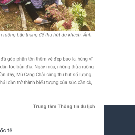
 ruộng bậc thang để thu hút du khách. Ảnh:
đã góp phần tôn thêm vẻ đẹp bao la, hùng vĩ
dân tộc bản địa. Ngày mùa, những thửa ruộng
 Gần đây, Mù Cang Chải càng thu hút số lượng
Chải dần trở thành biểu tượng của sức cần cù,
Trung tâm Thông tin du lịch
ốc tế