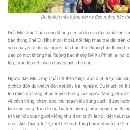
Du khách hào hứng với vẻ đẹp ruộng bậc th
Đến Mù Cang Chải cũng không nên bỏ lỡ các địa danh như L
bậc thang Chế Cu Nha thoai thoải, nối tiếp nhau trải dài trê
nếp nhà yên bình của người dân bản địa. Ruộng bậc thang La
đáo có mọt không hai. Ruộng bậc thang Dế Xu Phình lại nổi 
lớp, từng lớp nối nhau chạy quanh khe núi…
Người dân Mù Cang Chải rất thân thiện, đặc biệt là tại các xã
ở chào đón du khách đến nơi đây trải nghiệm. Du khách có t
lên mình bộ trang phục truyền thống của người Mông, được t
về cách trồng, chăm sóc, thu hoạch lúa đúng cách; được hướ
làm các công đoạn trồng lúa trên những thửa ruộng bậc thang
trị văn hóa của người Mông như đám cưới, lễ hội, dệt vải, n
ảnh… Anh Giàng A Dê, một hộ hoạt động homestay ở La Pán T