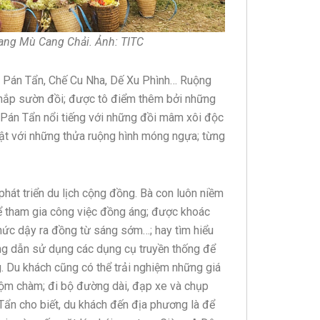
ang Mù Cang Chải. Ảnh: TITC
a Pán Tẩn, Chế Cu Nha, Dế Xu Phình… Ruộng
n khắp sườn đồi; được tô điểm thêm bởi những
 Pán Tẩn nổi tiếng với những đồi mâm xôi độc
bật với những thửa ruộng hình móng ngựa; từng
 phát triển du lịch cộng đồng. Bà con luôn niềm
hể tham gia công việc đồng áng; được khoác
hức dậy ra đồng từ sáng sớm…; hay tìm hiểu
ng dẫn sử dụng các dụng cụ truyền thống để
. Du khách cũng có thể trải nghiệm những giá
huộm chàm; đi bộ đường dài, đạp xe và chụp
ẩn cho biết, du khách đến địa phương là để