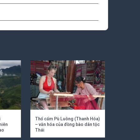
i
Thổ cẩm Pù Luông (Thanh Hóa)
hiên
– văn hóa của đồng bào dân tộc
ao
Thái