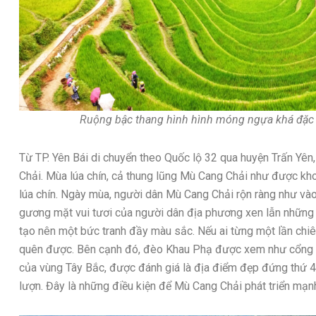
Ruộng bậc thang hình hình móng ngựa khá đặc 
Từ TP. Yên Bái di chuyển theo Quốc lộ 32 qua huyện Trấn Yên
Chải. Mùa lúa chín, cả thung lũng Mù Cang Chải như được kh
lúa chín. Ngày mùa, người dân Mù Cang Chải rộn ràng như vào
gương mặt vui tươi của người dân địa phương xen lẫn nhữn
tạo nên một bức tranh đầy màu sắc. Nếu ai từng một lần chi
quên được. Bên cạnh đó, đèo Khau Phạ được xem như cổng trờ
của vùng Tây Bắc, được đánh giá là địa điểm đẹp đứng thứ 4 
lượn. Đây là những điều kiện để Mù Cang Chải phát triển mạnh 