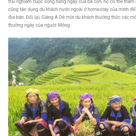
trải nghiệm cuộc sống hằng ngày của bà con, họ có thể tham gi
cũng tận dụng du khách nước ngoài ở homestay của mình để 
địa bàn. Đổi lại, Giàng A Dê mời du khách thưởng thức các m
thường ngày của người Mông.