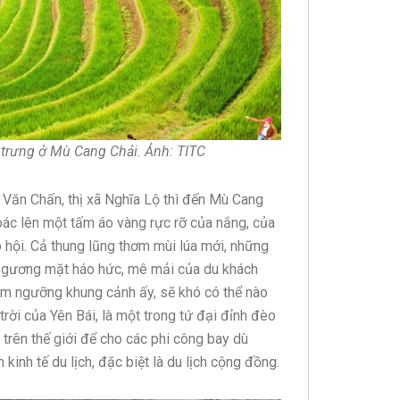
trưng ở Mù Cang Chải. Ảnh: TITC
, Văn Chấn, thị xã Nghĩa Lộ thì đến Mù Cang
oác lên một tấm áo vàng rực rỡ của nắng, của
 hội. Cả thung lũng thơm mùi lúa mới, những
g gương mặt háo hức, mê mải của du khách
êm ngưỡng khung cảnh ấy, sẽ khó có thể nào
i của Yên Bái, là một trong tứ đại đỉnh đèo
trên thế giới để cho các phi công bay dù
kinh tế du lịch, đặc biệt là du lịch cộng đồng.