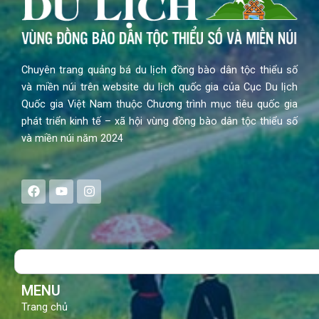
Chuyên trang quảng bá du lịch đồng bào dân tộc thiểu số
và miền núi trên website du lịch quốc gia của Cục Du lịch
Quốc gia Việt Nam thuộc Chương trình mục tiêu quốc gia
phát triển kinh tế – xã hội vùng đồng bào dân tộc thiểu số
và miền núi năm 2024
F
Y
I
a
o
n
c
u
s
e
t
t
b
u
a
o
b
g
Search
o
e
r
k
a
m
MENU
Trang chủ