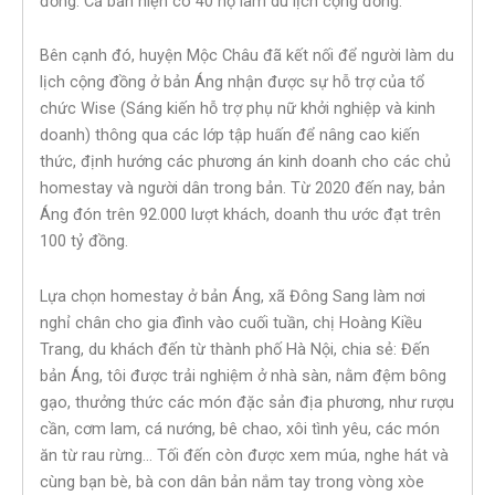
đồng. Cả bản hiện có 40 hộ làm du lịch cộng đồng.
Bên cạnh đó, huyện Mộc Châu đã kết nối để người làm du
lịch cộng đồng ở bản Áng nhận được sự hỗ trợ của tổ
chức Wise (Sáng kiến hỗ trợ phụ nữ khởi nghiệp và kinh
doanh) thông qua các lớp tập huấn để nâng cao kiến
thức, định hướng các phương án kinh doanh cho các chủ
homestay và người dân trong bản. Từ 2020 đến nay, bản
Áng đón trên 92.000 lượt khách, doanh thu ước đạt trên
100 tỷ đồng.
Lựa chọn homestay ở bản Áng, xã Đông Sang làm nơi
nghỉ chân cho gia đình vào cuối tuần, chị Hoàng Kiều
Trang, du khách đến từ thành phố Hà Nội, chia sẻ: Đến
bản Áng, tôi được trải nghiệm ở nhà sàn, nằm đệm bông
gạo, thưởng thức các món đặc sản địa phương, như rượu
cần, cơm lam, cá nướng, bê chao, xôi tình yêu, các món
ăn từ rau rừng… Tối đến còn được xem múa, nghe hát và
cùng bạn bè, bà con dân bản nắm tay trong vòng xòe