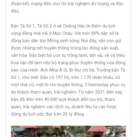
đoàn kết, mang đến cho tôi trải nghiệm ấn tượng và độc
đáo.
Bản Tà Số 1, Tà Số 2 ở xã Chiềng Hắc là điểm du lịch
cộng đồng mới nổi ở Mộc Châu. Với trên 90% dân số là
đồng bào dân tộc Mông sinh sống. Nơi đây, vẫn còn giữ
được những nét truyền thống trong lao động sản xuất,
văn hóa. Đặc biệt bà con tự trồng lanh, dệt vải, vẽ và thêu
hoa văn để làm nên bộ trang phục truyền thống của đồng
bào của mình. Anh Mùa A Di, Bí thư chi bộ, Trưởng bản Tà
Số 1, cho biết: Bản có 197 hộ, trên 1.170 nhân khẩu; có
một nhà cổ, một lò rèn truyền thống, 3 homestay phục vụ
du khách tham quan, trải nghiệm. Từ năm 2021 đến nay,
bản đã đón trên 40.000 lượt khách đến lưu trú, tham
quan, trải nghiệm các dịch vụ, doanh thu từ các hoạt
động du lịch ước đạt trên 20 tỷ đồng.