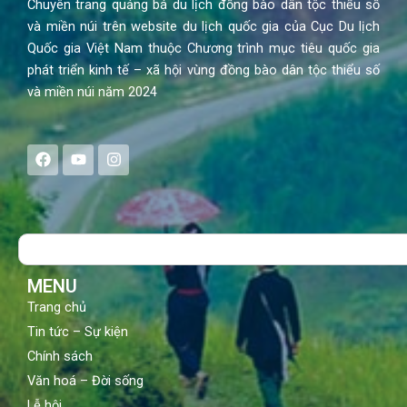
Chuyên trang quảng bá du lịch đồng bào dân tộc thiểu số
và miền núi trên website du lịch quốc gia của Cục Du lịch
Quốc gia Việt Nam thuộc Chương trình mục tiêu quốc gia
phát triển kinh tế – xã hội vùng đồng bào dân tộc thiểu số
và miền núi năm 2024
F
Y
I
a
o
n
c
u
s
e
t
t
b
u
a
o
b
g
Search
o
e
r
k
a
m
MENU
Trang chủ
Tin tức – Sự kiện
Chính sách
Văn hoá – Đời sống
Lễ hội