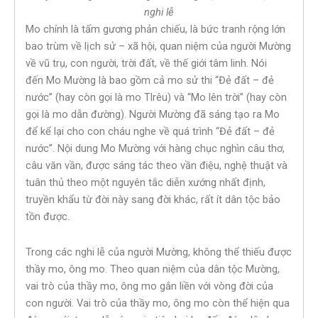
nghi lễ
Mo chính là tấm gương phản chiếu, là bức tranh rộng lớn
bao trùm về lịch sử – xã hội, quan niệm của người Mường
về vũ trụ, con người, trời đất, về thế giới tâm linh. Nói
đến Mo Mường là bao gồm cả mo sử thi “Đẻ đất – đẻ
nước” (hay còn gọi là mo Tlrêu) và “Mo lên trời” (hay còn
gọi là mo dẫn đường). Người Mường đã sáng tạo ra Mo
để kể lại cho con cháu nghe về quá trình “Đẻ đất – đẻ
nước”. Nội dung Mo Mường với hàng chục nghìn câu thơ,
câu văn vần, được sáng tác theo vần điệu, nghệ thuật và
tuân thủ theo một nguyên tắc diễn xướng nhất định,
truyền khẩu từ đời này sang đời khác, rất ít dân tộc bảo
tồn được.
Trong các nghi lễ của người Mường, không thể thiếu được
thầy mo, ông mo. Theo quan niệm của dân tộc Mường,
vai trò của thầy mo, ông mo gắn liền với vòng đời của
con người. Vai trò của thầy mo, ông mo còn thể hiện qua