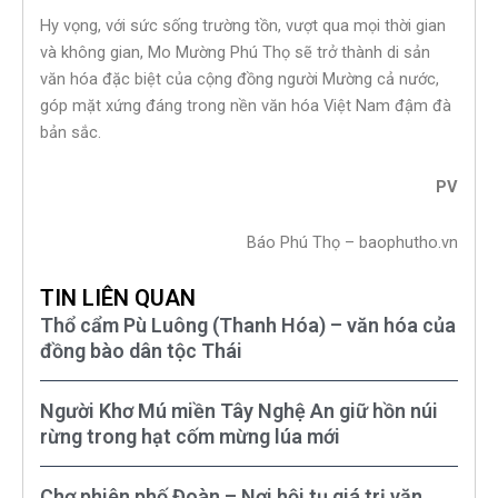
Hy vọng, với sức sống trường tồn, vượt qua mọi thời gian
và không gian, Mo Mường Phú Thọ sẽ trở thành di sản
văn hóa đặc biệt của cộng đồng người Mường cả nước,
góp mặt xứng đáng trong nền văn hóa Việt Nam đậm đà
bản sắc.
PV
Báo Phú Thọ – baophutho.vn
TIN LIÊN QUAN
Thổ cẩm Pù Luông (Thanh Hóa) – văn hóa của
đồng bào dân tộc Thái
Người Khơ Mú miền Tây Nghệ An giữ hồn núi
rừng trong hạt cốm mừng lúa mới
Chợ phiên phố Đoàn – Nơi hội tụ giá trị văn