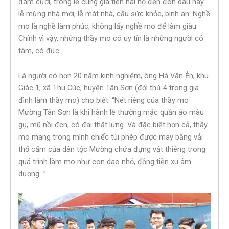
đám cưới, trong lễ cúng gia tiên hai họ đến đón dâu hay
lễ mừng nhà mới, lễ mát nhà, cầu sức khỏe, bình an. Nghề
mo là nghề làm phúc, không lấy nghề mo để làm giàu.
Chính vì vậy, những thầy mo có uy tín là những người có
tâm, có đức.
Là người có hơn 20 năm kinh nghiệm, ông Hà Văn Ẻn, khu
Giác 1, xã Thu Cúc, huyện Tân Sơn (đời thứ 4 trong gia
đình làm thầy mo) cho biết: “Nét riêng của thầy mo
Mường Tân Sơn là khi hành lễ thường mặc quần áo màu
gụ, mũ nồi đen, có đai thắt lưng. Và đặc biệt hơn cả, thầy
mo mang trong mình chiếc túi phép được may bằng vải
thổ cẩm của dân tộc Mường chứa đựng vật thiêng trong
quá trình làm mo như con dao nhỏ, đồng tiền xu âm
dương…”.