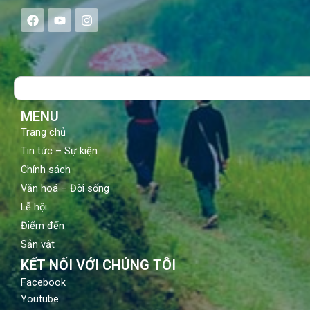
F
Y
I
a
o
n
c
u
s
e
t
t
b
u
a
o
b
g
Search
o
e
r
k
a
m
MENU
Trang chủ
Tin tức – Sự kiện
Chính sách
Văn hoá – Đời sống
Lễ hội
Điểm đến
Sản vật
KẾT NỐI VỚI CHÚNG TÔI
Facebook
Youtube