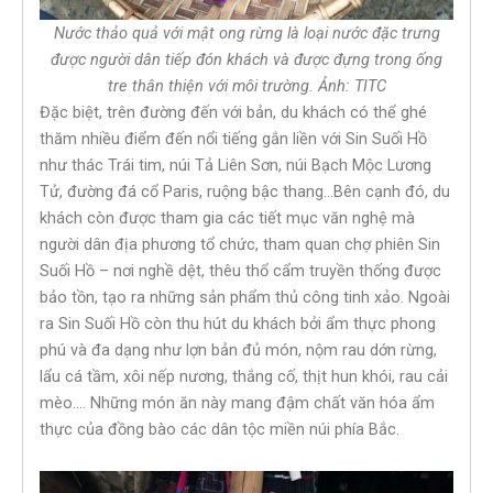
Nước thảo quả với mật ong rừng là loại nước đặc trưng
được người dân tiếp đón khách và được đựng trong ống
tre thân thiện với môi trường. Ảnh: TITC
Đặc biệt, trên đường đến với bản, du khách có thể ghé
thăm nhiều điểm đến nổi tiếng gắn liền với Sin Suối Hồ
như thác Trái tim, núi Tả Liên Sơn, núi Bạch Mộc Lương
Tử, đường đá cổ Paris, ruộng bậc thang…Bên cạnh đó, du
khách còn được tham gia các tiết mục văn nghệ mà
người dân địa phương tổ chức, tham quan chợ phiên Sin
Suối Hồ – nơi nghề dệt, thêu thổ cẩm truyền thống được
bảo tồn, tạo ra những sản phẩm thủ công tinh xảo. Ngoài
ra Sin Suối Hồ còn thu hút du khách bởi ẩm thực phong
phú và đa dạng như lợn bản đủ món, nộm rau dớn rừng,
lẩu cá tầm, xôi nếp nương, thắng cố, thịt hun khói, rau cải
mèo…. Những món ăn này mang đậm chất văn hóa ẩm
thực của đồng bào các dân tộc miền núi phía Bắc.