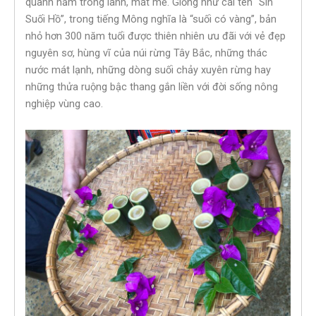
quanh năm trong lành, mát mẻ. Giống như cái tên “Sin
Suối Hồ”, trong tiếng Mông nghĩa là “suối có vàng”, bản
nhỏ hơn 300 năm tuổi được thiên nhiên ưu đãi với vẻ đẹp
nguyên sơ, hùng vĩ của núi rừng Tây Bắc, những thác
nước mát lạnh, những dòng suối chảy xuyên rừng hay
những thửa ruộng bậc thang gắn liền với đời sống nông
nghiệp vùng cao.