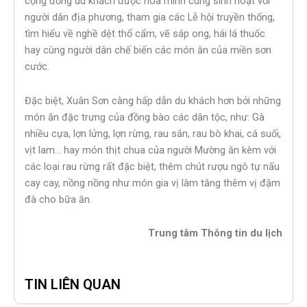
cộng đồng du khách được hòa mình cùng sinh hoạt với
người dân địa phương, tham gia các Lễ hội truyền thống,
tìm hiểu về nghề dệt thổ cẩm, vẽ sáp ong, hái lá thuốc
hay cùng người dân chế biến các món ăn của miền sơn
cước.
Đặc biệt, Xuân Sơn càng hấp dẫn du khách hơn bởi những
món ăn đặc trưng của đồng bào các dân tộc, như: Gà
nhiều cựa, lợn lửng, lợn rừng, rau sắn, rau bò khai, cá suối,
vịt lam… hay món thịt chua của người Mường ăn kèm với
các loại rau rừng rất đặc biệt, thêm chút rượu ngô tự nấu
cay cay, nồng nồng như món gia vị làm tăng thêm vị đậm
đà cho bữa ăn.
Trung tâm Thông tin du lịch
TIN LIÊN QUAN