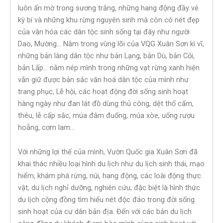
luôn ẩn mờ trong sương trắng, những hang động đầy vẻ
kỳ bí và những khu rừng nguyên sinh mà còn có nét đẹp
của văn hóa các dân tộc sinh sống tại đây như người
Dao, Mường… Nằm trong vùng lõi của VQG Xuân Sơn kì vĩ,
những bản làng dân tộc như bản Lạng, bản Dù, bản Cỏi,
bản Lấp… nằm nép mình trong những vạt rừng xanh hiện
vẫn giữ được bản sắc văn hoá dân tộc của mình như
trang phục, Lễ hội, các hoạt động đời sống sinh hoạt
hàng ngày như đan lát đồ dùng thủ công, dệt thổ cẩm,
thêu, lễ cấp sắc, múa đâm đuống, múa xòe, uống rượu
hoẵng, cơm lam…
Với những lợi thế của mình, Vườn Quốc gia Xuân Sơn đã
khai thác nhiều loại hình du lịch như du lịch sinh thái, mạo
hiểm, khám phá rừng, núi, hang động, các loài động thực
vật; du lịch nghỉ dưỡng, nghiên cứu; đặc biệt là hình thức
du lịch cộng đồng tìm hiểu nét độc đáo trong đời sống
sinh hoạt của cư dân bản địa. Đến với các bản du lịch