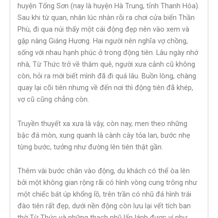
huyện Tống Sơn (nay là huyện Hà Trung, tỉnh Thanh Hóa).
Sau khi từ quan, nhân lúc nhàn rỗi ra chơi cửa biển Thần
Phù, đi qua núi thấy một cái động đẹp nên vào xem và
gặp nàng Giáng Hương. Hai người nên nghĩa vợ chồng,
sống với nhau hạnh phúc ở trong động tiên. Lâu ngày nhớ
nhà, Từ Thức trở về thăm quê, người xưa cảnh cũ không
còn, hỏi ra mới biết mình đã đi quá lâu. Buồn lòng, chàng
quay lại cõi tiên nhưng về đến nơi thì động tiên đã khép,
vợ cũ cũng chẳng còn.
Truyền thuyết xa xưa là vậy, còn nay, men theo những
bậc đá mòn, xung quanh là cành cây tỏa lan, bước nhẹ
từng bước, tưởng như đường lên tiên thật gần.
Thêm vài bước chân vào động, du khách có thể òa lên
bởi một không gian rộng rãi có hình vòng cung trông như
một chiếc bát úp khổng lồ, trên trần có nhũ đá hình trái
đào tiên rất đẹp, dưới nền động còn lưu lại vết tích ban
thờ Từ Thức và những thạch nhũ lấp lánh được ví như