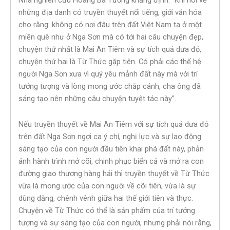
Nhà nghiên cứu Hoàng Bá Tường khẳng định: “Khi nói về
những địa danh có truyền thuyết nổi tiếng, giới văn hóa
cho rằng: không có nơi đâu trên đất Việt Nam ta ở một
miền quê như ở Nga Sơn mà có tới hai câu chuyện đẹp,
chuyện thứ nhất là Mai An Tiêm và sự tích quả dưa đỏ,
chuyện thứ hai là Từ Thức gặp tiên. Có phải các thế hệ
người Nga Sơn xưa vì quý yêu mảnh đất này mà với trí
tưởng tượng và lòng mong ước chắp cánh, cha ông đã
sáng tạo nên những câu chuyện tuyệt tác này”.
Nếu truyền thuyết về Mai An Tiêm với sự tích quả dưa đỏ
trên đất Nga Sơn ngợi ca ý chí, nghị lực và sự lao động
sáng tạo của con người đầu tiên khai phá đất này, phản
ánh hành trình mở cõi, chinh phục biển cả và mở ra con
đường giao thương hàng hải thì truyền thuyết về Từ Thức
vừa là mong ước của con người về cõi tiên, vừa là sự
dùng dằng, chênh vênh giữa hai thế giới tiên và thực.
Chuyện về Từ Thức có thể là sản phẩm của trí tưởng
tượng và sự sáng tạo của con người, nhưng phải nói rằng,