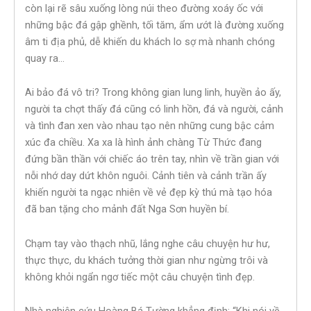
còn lại rẽ sâu xuống lòng núi theo đường xoáy ốc với
những bậc đá gập ghềnh, tối tăm, ẩm ướt là đường xuống
âm ti địa phủ, dễ khiến du khách lo sợ mà nhanh chóng
quay ra…
Ai bảo đá vô tri? Trong không gian lung linh, huyền ảo ấy,
người ta chợt thấy đá cũng có linh hồn, đá và người, cảnh
và tình đan xen vào nhau tạo nên những cung bậc cảm
xúc đa chiều. Xa xa là hình ảnh chàng Từ Thức đang
đứng bần thần với chiếc áo trên tay, nhìn về trần gian với
nỗi nhớ day dứt khôn nguôi. Cảnh tiên và cảnh trần ấy
khiến người ta ngạc nhiên về vẻ đẹp kỳ thú mà tạo hóa
đã ban tặng cho mảnh đất Nga Sơn huyền bí.
Chạm tay vào thạch nhũ, lắng nghe câu chuyện hư hư,
thực thực, du khách tưởng thời gian như ngừng trôi và
không khỏi ngẩn ngơ tiếc một câu chuyện tình đẹp.