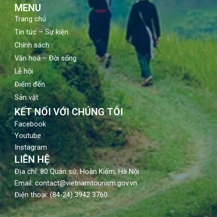
m
MENU
Trang chủ
Tin tức – Sự kiện
Chính sách
Văn hoá – Đời sống
Lễ hội
Điểm đến
Sản vật
KẾT NỐI VỚI CHÚNG TÔI
Facebook
Youtube
Instagram
LIÊN HỆ
Địa chỉ: 80 Quán sứ, Hoàn Kiếm, Hà Nội
Email: contact@vietnamtourism.gov.vn
Điện thoại: (84-24) 3942 3760