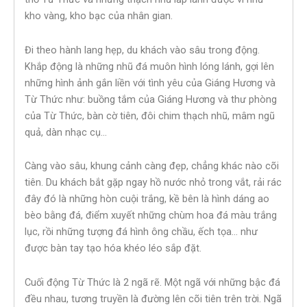
kho vàng, kho bạc của nhân gian.
Đi theo hành lang hẹp, du khách vào sâu trong động.
Khắp động là những nhũ đá muôn hình lóng lánh, gợi lên
những hình ảnh gắn liền với tình yêu của Giáng Hương và
Từ Thức như: buồng tắm của Giáng Hương và thư phòng
của Từ Thức, bàn cờ tiên, đôi chim thạch nhũ, mâm ngũ
quả, dàn nhạc cụ…
Càng vào sâu, khung cảnh càng đẹp, chẳng khác nào cõi
tiên. Du khách bắt gặp ngay hồ nước nhỏ trong vắt, rải rác
đây đó là những hòn cuội trắng, kề bên là hình dáng ao
bèo bằng đá, điểm xuyết những chùm hoa đá màu trắng
lục, rồi những tượng đá hình ông chầu, ếch tọa… như
được bàn tay tạo hóa khéo léo sắp đặt.
Cuối động Từ Thức là 2 ngã rẽ. Một ngã với những bậc đá
đều nhau, tương truyền là đường lên cõi tiên trên trời. Ngã