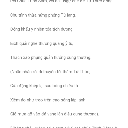
Rồi Chúa Trịnh Sâm, với bài “Ngự chế đề Từ Thức động”:
Chu trình thừa hứng phỏng Từ lang,
Động khẩu y nhiên tỏa tịch dương.
Bích quải nghê thường quang ỷ tú,
Thạch xao phụng quản hưởng cung thương.
(Nhân nhàn rỗi đi thuyền tới thăm Từ Thức,
Cửa động khép lại sau bóng chiều tà
Xiêm áo như treo trên cao sáng lấp lánh
Gió mưa gõ vào đá vang lên điệu cung thương).