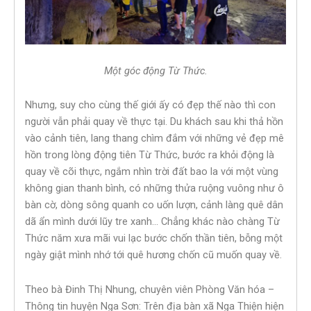
Một góc động Từ Thức.
Nhưng, suy cho cùng thế giới ấy có đẹp thế nào thì con
người vẫn phải quay về thực tại. Du khách sau khi thả hồn
vào cảnh tiên, lang thang chìm đắm với những vẻ đẹp mê
hồn trong lòng động tiên Từ Thức, bước ra khỏi động là
quay về cõi thực, ngắm nhìn trời đất bao la với một vùng
không gian thanh bình, có những thửa ruộng vuông như ô
bàn cờ, dòng sông quanh co uốn lượn, cảnh làng quê dân
dã ẩn mình dưới lũy tre xanh… Chẳng khác nào chàng Từ
Thức năm xưa mãi vui lạc bước chốn thần tiên, bỗng một
ngày giật mình nhớ tới quê hương chốn cũ muốn quay về.
Theo bà Đinh Thị Nhung, chuyên viên Phòng Văn hóa –
Thông tin huyện Nga Sơn: Trên địa bàn xã Nga Thiện hiện