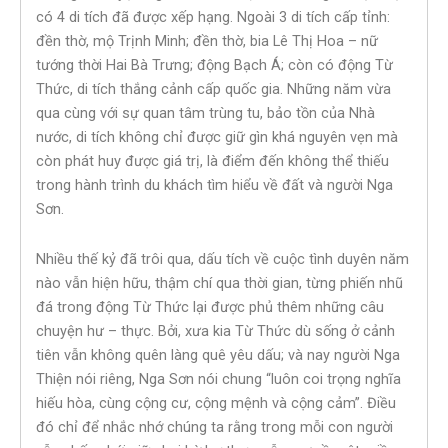
có 4 di tích đã được xếp hạng. Ngoài 3 di tích cấp tỉnh:
đền thờ, mộ Trịnh Minh; đền thờ, bia Lê Thị Hoa – nữ
tướng thời Hai Bà Trưng; động Bạch Á; còn có động Từ
Thức, di tích thắng cảnh cấp quốc gia. Những năm vừa
qua cùng với sự quan tâm trùng tu, bảo tồn của Nhà
nước, di tích không chỉ được giữ gìn khá nguyên vẹn mà
còn phát huy được giá trị, là điểm đến không thể thiếu
trong hành trình du khách tìm hiểu về đất và người Nga
Sơn.
Nhiều thế kỷ đã trôi qua, dấu tích về cuộc tình duyên năm
nào vẫn hiện hữu, thậm chí qua thời gian, từng phiến nhũ
đá trong động Từ Thức lại được phủ thêm những câu
chuyện hư – thực. Bởi, xưa kia Từ Thức dù sống ở cảnh
tiên vẫn không quên làng quê yêu dấu; và nay người Nga
Thiện nói riêng, Nga Sơn nói chung “luôn coi trọng nghĩa
hiếu hòa, cùng cộng cư, cộng mệnh và cộng cảm”. Điều
đó chỉ để nhắc nhớ chúng ta rằng trong mỗi con người