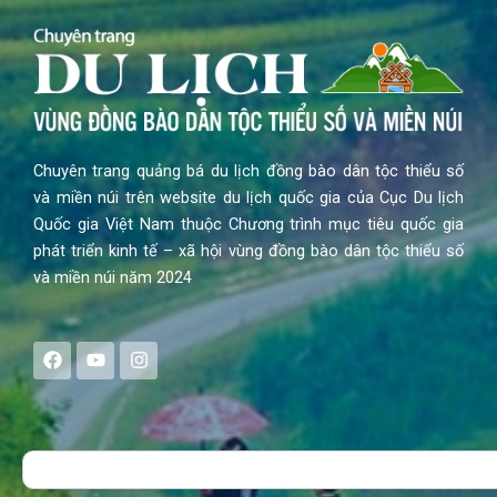
Chuyên trang quảng bá du lịch đồng bào dân tộc thiểu số
và miền núi trên website du lịch quốc gia của Cục Du lịch
Quốc gia Việt Nam thuộc Chương trình mục tiêu quốc gia
phát triển kinh tế – xã hội vùng đồng bào dân tộc thiểu số
và miền núi năm 2024
F
Y
I
a
o
n
c
u
s
e
t
t
b
u
a
o
b
g
Search
o
e
r
k
a