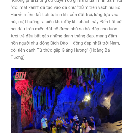
“Không phải không có duyên cớ gì mà chúa Trịnh Sâm với
“đôi mắt xanh” đã tạc vào đá chữ “thần” trên vách núi Eo
Hai về miền đất tích tụ linh khí của đất trời, lưng tựa vào
núi, mặt hướng ra biển khơi đầy khí phách này. Đến bất cứ
nơi đâu trên miền đất cổ được phù sa bồi đắp cho luôn
tươi trẻ đều bắt gặp những danh thắng đẹp, mang đậm
hồn người như động Bích Đào – động đẹp nhất trời Nam,
cõi tiên cảnh Từ thức gặp Giáng Hương” (Hoàng Bá
Tường).