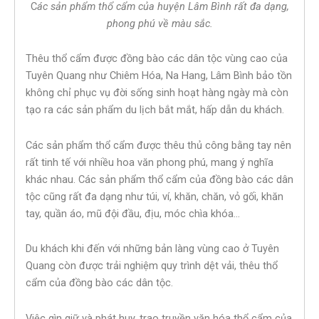
C
ác sản phẩm thổ cẩm của huyện Lâm Bình rất đa dạng,
phong phú về màu sắc.
Thêu thổ cẩm được đồng bào các dân tộc vùng cao của
Tuyên Quang như Chiêm Hóa, Na Hang, Lâm Bình bảo tồn
không chỉ phục vụ đời sống sinh hoạt hàng ngày mà còn
tạo ra các sản phẩm du lịch bắt mắt, hấp dẫn du khách.
Các sản phẩm thổ cẩm được thêu thủ công bằng tay nên
rất tinh tế với nhiều hoa văn phong phú, mang ý nghĩa
khác nhau. Các sản phẩm thổ cẩm của đồng bào các dân
tộc cũng rất đa dạng như túi, ví, khăn, chăn, vỏ gối, khăn
tay, quần áo, mũ đội đầu, địu, móc chìa khóa…
Du khách khi đến với những bản làng vùng cao ở Tuyên
Quang còn được trải nghiệm quy trình dệt vải, thêu thổ
cẩm của đồng bào các dân tộc.
Việc gìn giữ và phát huy, trao truyền văn hóa thổ cẩm của