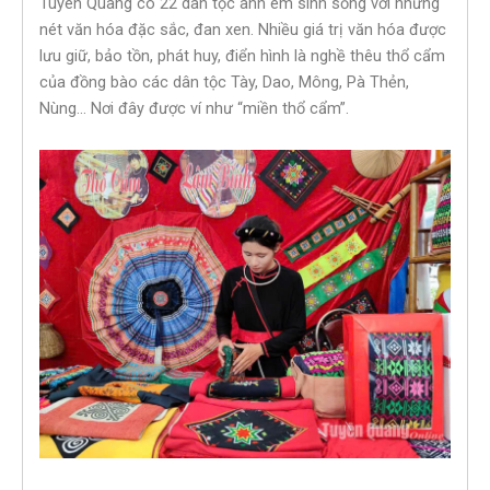
Tuyên Quang có 22 dân tộc anh em sinh sống với những
nét văn hóa đặc sắc, đan xen. Nhiều giá trị văn hóa được
lưu giữ, bảo tồn, phát huy, điển hình là nghề thêu thổ cẩm
của đồng bào các dân tộc Tày, Dao, Mông, Pà Thẻn,
Nùng… Nơi đây được ví như “miền thổ cẩm”.