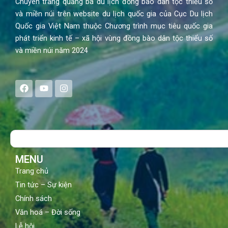
Chuyên trang quảng bá du lịch đồng bào dân tộc thiểu số
và miền núi trên website du lịch quốc gia của Cục Du lịch
Quốc gia Việt Nam thuộc Chương trình mục tiêu quốc gia
phát triển kinh tế – xã hội vùng đồng bào dân tộc thiểu số
và miền núi năm 2024
F
Y
I
a
o
n
c
u
s
e
t
t
b
u
a
o
b
g
Search
o
e
r
k
a
m
MENU
Trang chủ
Tin tức – Sự kiện
Chính sách
Văn hoá – Đời sống
Lễ hội