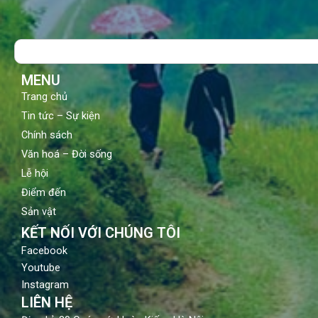
e
t
t
b
u
a
o
b
g
Search
o
e
r
k
a
m
MENU
Trang chủ
Tin tức – Sự kiện
Chính sách
Văn hoá – Đời sống
Lễ hội
Điểm đến
Sản vật
KẾT NỐI VỚI CHÚNG TÔI
Facebook
Youtube
Instagram
LIÊN HỆ