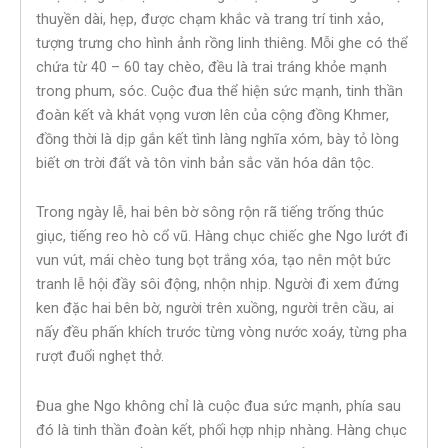
thuyền dài, hẹp, được chạm khắc và trang trí tinh xảo,
tượng trưng cho hình ảnh rồng linh thiêng. Mỗi ghe có thể
chứa từ 40 – 60 tay chèo, đều là trai tráng khỏe mạnh
trong phum, sóc. Cuộc đua thể hiện sức mạnh, tinh thần
đoàn kết và khát vọng vươn lên của cộng đồng Khmer,
đồng thời là dịp gắn kết tình làng nghĩa xóm, bày tỏ lòng
biết ơn trời đất và tôn vinh bản sắc văn hóa dân tộc.
Trong ngày lễ, hai bên bờ sông rộn rã tiếng trống thúc
giục, tiếng reo hò cổ vũ. Hàng chục chiếc ghe Ngo lướt đi
vun vút, mái chèo tung bọt trắng xóa, tạo nên một bức
tranh lễ hội đầy sôi động, nhộn nhịp. Người đi xem đứng
ken đặc hai bên bờ, người trên xuồng, người trên cầu, ai
nấy đều phấn khích trước từng vòng nước xoáy, từng pha
rượt đuổi nghẹt thở.
Đua ghe Ngo không chỉ là cuộc đua sức mạnh, phía sau
đó là tinh thần đoàn kết, phối hợp nhịp nhàng. Hàng chục