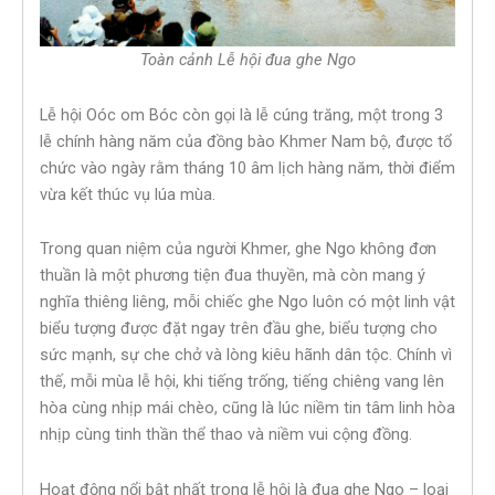
Toàn cảnh Lễ hội đua ghe Ngo
Lễ hội Oóc om Bóc còn gọi là lễ cúng trăng, một trong 3
lễ chính hàng năm của đồng bào Khmer Nam bộ, được tổ
chức vào ngày rằm tháng 10 âm lịch hàng năm, thời điểm
vừa kết thúc vụ lúa mùa.
Trong quan niệm của người Khmer, ghe Ngo không đơn
thuần là một phương tiện đua thuyền, mà còn mang ý
nghĩa thiêng liêng, mỗi chiếc ghe Ngo luôn có một linh vật
biểu tượng được đặt ngay trên đầu ghe, biểu tượng cho
sức mạnh, sự che chở và lòng kiêu hãnh dân tộc. Chính vì
thế, mỗi mùa lễ hội, khi tiếng trống, tiếng chiêng vang lên
hòa cùng nhịp mái chèo, cũng là lúc niềm tin tâm linh hòa
nhịp cùng tinh thần thể thao và niềm vui cộng đồng.
Hoạt động nổi bật nhất trong lễ hội là đua ghe Ngo – loại