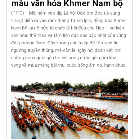
màu văn hóa Khmer Nam bộ
(TITC) – Mỗi năm vào dịp Lễ hội Oóc om Bóc (lễ cúng
trăng) diễn ra vào rằm tháng 10 âm lịch, đồng bào Khmer
Nam Bộ lại nô nức tổ chức lễ hội đua ghe Ngo – sự kiện
văn hóa, thể thao và tâm linh đặc sắc bậc nhất của vùng
đất phương Nam. Đây không chỉ là dịp để tôn vinh tín
ngưỡng truyền thống, mà còn là ngày hội đoàn kết, nơi
những con người gắn bó với sông nước gửi gắm khát
vọng về mùa màng bội thu, cuộc sống ấm no, hạnh phúc.