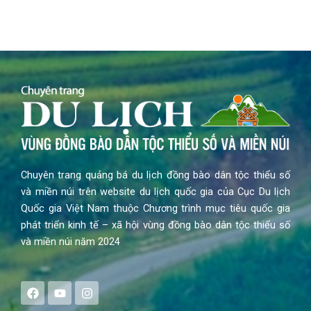
Chuyên trang quảng bá du lịch đồng bào dân tộc thiểu số
và miền núi trên website du lịch quốc gia của Cục Du lịch
Quốc gia Việt Nam thuộc Chương trình mục tiêu quốc gia
phát triển kinh tế – xã hội vùng đồng bào dân tộc thiểu số
và miền núi năm 2024
F
Y
I
a
o
n
c
u
s