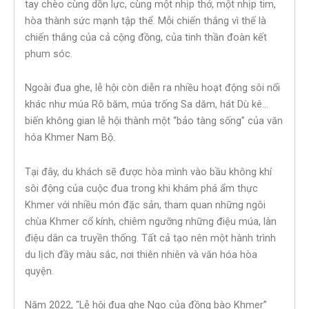
tay chèo cùng dồn lực, cùng một nhịp thở, một nhịp tim,
hòa thành sức mạnh tập thể. Mỗi chiến thắng vì thế là
chiến thắng của cả cộng đồng, của tinh thần đoàn kết
phum sóc.
Ngoài đua ghe, lễ hội còn diễn ra nhiều hoạt động sôi nổi
khác như múa Rô băm, múa trống Sa dăm, hát Dù kê…
biến không gian lễ hội thành một “bảo tàng sống” của văn
hóa Khmer Nam Bộ.
Tại đây, du khách sẽ được hòa mình vào bầu không khí
sôi động của cuộc đua trong khi khám phá ẩm thực
Khmer với nhiều món đặc sản, tham quan những ngôi
chùa Khmer cổ kính, chiêm ngưỡng những điệu múa, làn
điệu dân ca truyền thống. Tất cả tạo nên một hành trình
du lịch đầy màu sắc, nơi thiên nhiên và văn hóa hòa
quyện.
Năm 2022, “Lễ hội đua ghe Ngo của đồng bào Khmer”