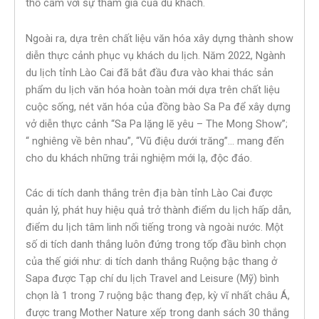
thổ cẩm với sự tham gia của du khách.
Ngoài ra, dựa trên chất liệu văn hóa xây dựng thành show
diễn thực cảnh phục vụ khách du lịch. Năm 2022, Ngành
du lịch tỉnh Lào Cai đã bắt đầu đưa vào khai thác sản
phẩm du lịch văn hóa hoàn toàn mới dựa trên chất liệu
cuộc sống, nét văn hóa của đồng bào Sa Pa để xây dựng
vở diễn thực cảnh “Sa Pa lặng lẽ yêu – The Mong Show”;
“ nghiêng về bên nhau”, “Vũ điệu dưới trăng”… mang đến
cho du khách những trải nghiệm mới lạ, độc đáo.
Các di tích danh thắng trên địa bàn tỉnh Lào Cai được
quản lý, phát huy hiệu quả trở thành điểm du lịch hấp dẫn,
điểm du lịch tâm linh nổi tiếng trong và ngoài nước. Một
số di tích danh thắng luôn đứng trong tốp đầu bình chọn
của thế giới như: di tích danh thắng Ruộng bậc thang ở
Sapa được Tạp chí du lịch Travel and Leisure (Mỹ) bình
chọn là 1 trong 7 ruộng bậc thang đẹp, kỳ vĩ nhất châu Á,
được trang Mother Nature xếp trong danh sách 30 thắng