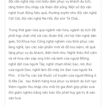
đội văn nghệ này còn biểu diễn phục vụ khách du lịch,
tăng thêm thu nhập cải thiện đời sống. Một số đội văn
nghệ hoạt động hiệu quả, thường xuyên như đội văn nghệ
Cát Cát, đội văn nghệ Na Hối, đội xòe Tà Chải…
Trong thời gian vừa qua ngành văn hóa, ngành du lịch đã
phối hợp chặt chẽ với các đoàn thể, chi hội Văn nghệ dân
gian, Sở Khoa học Công nghệ nghiên cứu khôi phục các
làng nghề, tạo các sản phẩm mới về đồ lưu niệm, về quà
tặng phục vụ du khách, điển hình như: Nghề thêu thổ cẩm
và vẽ hoa văn sáp ong trên vải lanh của người Mông;
nghề dệt của người Tày; nghề chạm khắc bạc, rèn đúc
của người Dao; nghề làm đồ mây tre đan của người Xa
Phó… ở Sa Pa, các bài thuốc cổ truyền của người Mông ở
Si Ma Cai… tạo thành hàng hoá phục vụ khách du lịch tạo
thêm nguồn thu nhập cho mỗi hộ gia đình góp phần xoá
đói giảm nghèo bằng việc bảo tồn phát huy giá trị di sản
văn hoá.