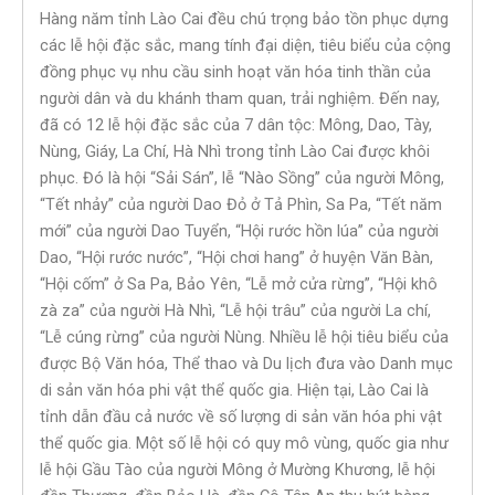
Hàng năm tỉnh Lào Cai đều chú trọng bảo tồn phục dựng
các lễ hội đặc sắc, mang tính đại diện, tiêu biểu của cộng
đồng phục vụ nhu cầu sinh hoạt văn hóa tinh thần của
người dân và du khánh tham quan, trải nghiệm. Đến nay,
đã có 12 lễ hội đặc sắc của 7 dân tộc: Mông, Dao, Tày,
Nùng, Giáy, La Chí, Hà Nhì trong tỉnh Lào Cai được khôi
phục. Đó là hội “Sải Sán”, lễ “Nào Sồng” của người Mông,
“Tết nhảy” của người Dao Đỏ ở Tả Phìn, Sa Pa, “Tết năm
mới” của người Dao Tuyển, “Hội rước hồn lúa” của người
Dao, “Hội rước nước”, “Hội chơi hang” ở huyện Văn Bàn,
“Hội cốm” ở Sa Pa, Bảo Yên, “Lễ mở cửa rừng”, “Hội khô
zà za” của người Hà Nhì, “Lễ hội trâu” của người La chí,
“Lễ cúng rừng” của người Nùng. Nhiều lễ hội tiêu biểu của
được Bộ Văn hóa, Thể thao và Du lịch đưa vào Danh mục
di sản văn hóa phi vật thể quốc gia. Hiện tại, Lào Cai là
tỉnh dẫn đầu cả nước về số lượng di sản văn hóa phi vật
thể quốc gia. Một số lễ hội có quy mô vùng, quốc gia như
lễ hội Gầu Tào của người Mông ở Mường Khương, lễ hội