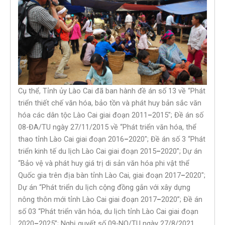
Cụ thể, Tỉnh ủy Lào Cai đã ban hành đề án số 13 về “Phát
triển thiết chế văn hóa, bảo tồn và phát huy bản sắc văn
hóa các dân tộc Lào Cai giai đoạn 2011
–
2015″; Đề án số
08-ĐA/TU ngày 27/11/2015 về “Phát triển văn hóa, thể
thao tỉnh Lào Cai giai đoạn 2016
–
2020″; Đề án số 3 “Phát
triển kinh tế du lịch Lào Cai giai đoạn 2015
–
2020”; Dự án
“Bảo vệ và phát huy giá trị di sản văn hóa phi vật thể
Quốc gia trên địa bàn tỉnh Lào Cai, giai đoạn 2017
–
2020″;
Dự án “Phát triển du lịch cộng đồng gắn với xây dựng
nông thôn mới tỉnh Lào Cai giai đoạn 2017
–
2020”; Đề án
số 03 “Phát triển văn hóa, du lịch tỉnh Lào Cai giai đoạn
2020
–
2025”; Nghị quyết số 09-NQ/TU ngày 27/8/2021