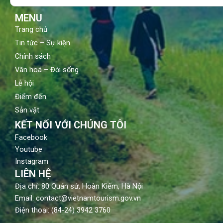
k
a
m
MENU
Trang chủ
Tin tức – Sự kiện
Chính sách
Văn hoá – Đời sống
Lễ hội
Điểm đến
Sản vật
KẾT NỐI VỚI CHÚNG TÔI
Facebook
Youtube
Instagram
LIÊN HỆ
Địa chỉ: 80 Quán sứ, Hoàn Kiếm, Hà Nội
Email: contact@vietnamtourism.gov.vn
Điện thoại: (84-24) 3942 3760