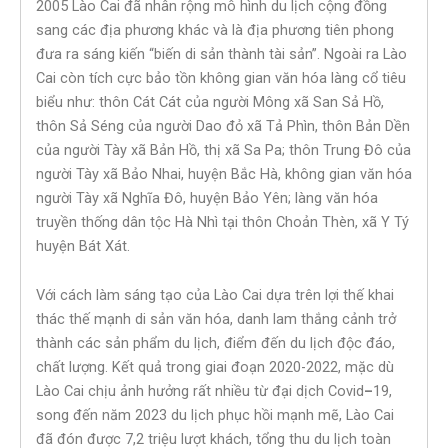
2005 Lào Cai đã nhân rộng mô hình du lịch cộng đồng
sang các địa phương khác và là địa phương tiên phong
đưa ra sáng kiến “biến di sản thành tài sản”. Ngoài ra Lào
Cai còn tích cực bảo tồn không gian văn hóa làng cổ tiêu
biểu như: thôn Cát Cát của người Mông xã San Sả Hồ,
thôn Sả Séng của người Dao đỏ xã Tả Phìn, thôn Bản Dền
của người Tày xã Bản Hồ, thị xã Sa Pa; thôn Trung Đô của
người Tày xã Bảo Nhai, huyện Bắc Hà, không gian văn hóa
người Tày xã Nghĩa Đô, huyện Bảo Yên; làng văn hóa
truyền thống dân tộc Hà Nhì tại thôn Choản Thèn, xã Y Tý
huyện Bát Xát.
Với cách làm sáng tạo của Lào Cai dựa trên lợi thế khai
thác thế mạnh di sản văn hóa, danh lam thắng cảnh trở
thành các sản phẩm du lịch, điểm đến du lịch độc đáo,
chất lượng. Kết quả trong giai đoạn 2020-2022, mặc dù
Lào Cai chịu ảnh hưởng rất nhiều từ đại dịch Covid
–
19,
song đến năm 2023 du lịch phục hồi mạnh mẽ, Lào Cai
đã đón được 7,2 triệu lượt khách, tổng thu du lịch toàn