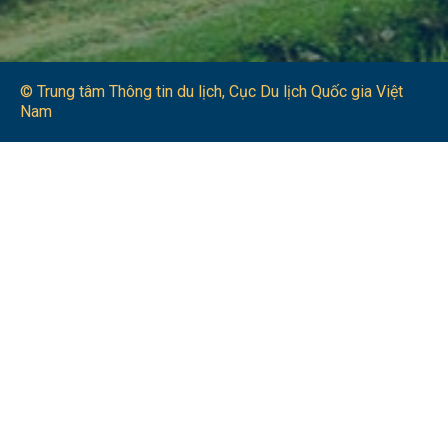
© Trung tâm Thông tin du lịch​, Cục Du lịch Quốc gia Việt
Nam