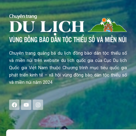
Chuyên trang quảng bá du lịch đồng bào dân tộc thiểu số
và miền núi trên website du lịch quốc gia của Cục Du lịch
Quốc gia Việt Nam thuộc Chương trình mục tiêu quốc gia
phát triển kinh tế – xã hội vùng đồng bào dân tộc thiểu số
và miền núi năm 2024
F
Y
I
a
o
n
c
u
s
e
t
t
b
u
a
o
b
g
Search
o
e
r