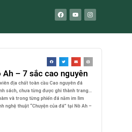
F
Y
I
a
o
n
c
u
s
e
t
t
b
u
a
o
b
g
o
e
r
k
a
m
 Ah – 7 sắc cao nguyên
 viên địa chất toàn cầu Cao nguyên đá
nh sách, chưa từng được ghi thành trang…
chàm và trong từng phiến đá nằm im lìm
nh nghệ thuật “Chuyện của đá” tại Nò Ah –