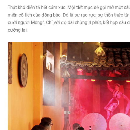
Thật khó diễn tả hết cảm xúc. Mội tiết mục sẽ gợi mở một câ
miền cổ tích của đồng bào. Đó là sự rạo rực, sự thổn thức 
cưới người Mông”. Chỉ với độ dài chừng 4 phút, kết hợp câu c
cưỡng lại.