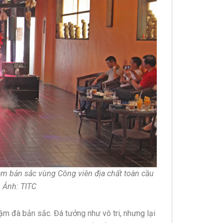
ậm bản sắc vùng Công viên địa chất toàn cầu
 Ảnh: TITC
ậm đà bản sắc. Đá tưởng như vô tri, nhưng lại