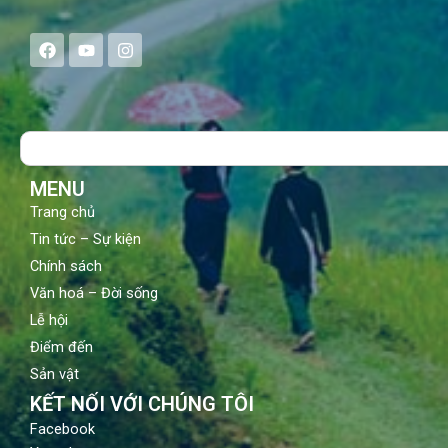
F
Y
I
a
o
n
c
u
s
e
t
t
b
u
a
o
b
g
Search
o
e
r
k
a
m
MENU
Trang chủ
Tin tức – Sự kiện
Chính sách
Văn hoá – Đời sống
Lễ hội
Điểm đến
Sản vật
KẾT NỐI VỚI CHÚNG TÔI
Facebook