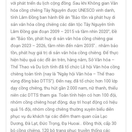
với phát triển du lịch cộng đồng. Sau khi Không gian Văn
hóa cồng chiêng Tây Nguyên được UNESCO vinh danh,
tỉnh Lâm Đồng ban hành Đề án “Bảo tồn và phát huy di
sản văn hóa cồng chiêng các dân tộc Tây Nguyên tỉnh
Lâm Đồng giai đoạn 2009 – 2015 và tầm nhìn 2020”; Đề
án “Bảo tồn, phát huy di sản văn hóa cồng chiêng giai
đoạn 2023 – 2026, tầm nhìn đến năm 2035”… nhằm bảo
tồn, phát huy giá trị di sản văn hóa cồng chiêng. Để thực
hiện hiệu quả các đề án trên, hàng năm, Sở Văn hóa –
Thể Thao và Du lịch tỉnh đã tổ chức Lễ hội Văn hóa cồng
chiêng toàn tỉnh (nay là “Ngày hội Văn hóa – Thể thao
vùng đồng bào DTTS”). Đến nay, đã tổ chức hơn 100 lớp
dạy cồng chiêng, thu hút gần 2.000 nam, nữ thanh, thiếu
niên các DTTS tham gia. Toàn tỉnh hiện có hơn 100 đội,
nhóm cồng chiêng hoạt động; duy trì hoạt động có hiệu
quả 16 đội, nhóm cồng chiêng thường xuyên biểu diễn
phục vụ du khách tại các điểm tham quan của Lạc
Dương, Đà Lạt, Đức Trọng, Đạ Huoai… Đồng thời, cấp 30
bộ cồng chiêng, 120 bộ trang phục truyền thống các