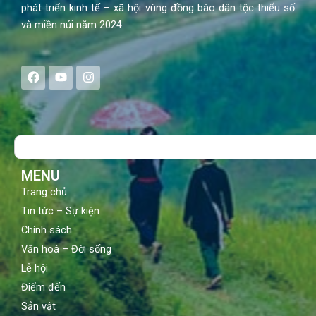
phát triển kinh tế – xã hội vùng đồng bào dân tộc thiểu số
và miền núi năm 2024
F
Y
I
a
o
n
c
u
s
e
t
t
b
u
a
o
b
g
Search
o
e
r
k
a
m
MENU
Trang chủ
Tin tức – Sự kiện
Chính sách
Văn hoá – Đời sống
Lễ hội
Điểm đến
Sản vật