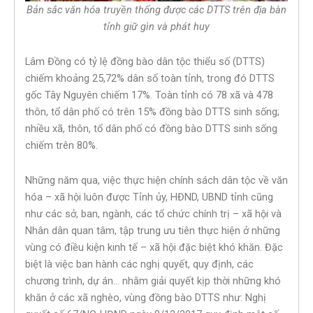
Bản sắc văn hóa truyền thống được các DTTS trên địa bàn
tỉnh giữ gìn và phát huy
Lâm Đồng có tỷ lệ đồng bào dân tộc thiểu số (DTTS)
chiếm khoảng 25,72% dân số toàn tỉnh, trong đó DTTS
gốc Tây Nguyên chiếm 17%. Toàn tỉnh có 78 xã và 478
thôn, tổ dân phố có trên 15% đồng bào DTTS sinh sống;
nhiều xã, thôn, tổ dân phố có đồng bào DTTS sinh sống
chiếm trên 80%.
Những năm qua, việc thực hiện chính sách dân tộc về văn
hóa – xã hội luôn được Tỉnh ủy, HĐND, UBND tỉnh cũng
như các sở, ban, ngành, các tổ chức chính trị – xã hội và
Nhân dân quan tâm, tập trung ưu tiên thực hiện ở những
vùng có điều kiện kinh tế – xã hội đặc biệt khó khăn. Đặc
biệt là việc ban hành các nghị quyết, quy định, các
chương trình, dự án… nhằm giải quyết kịp thời những khó
khăn ở các xã nghèo, vùng đồng bào DTTS như: Nghị