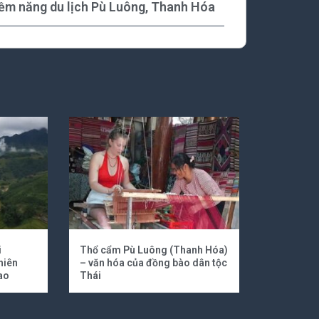
tiềm năng du lịch Pù Luông, Thanh Hóa
i
Thổ cẩm Pù Luông (Thanh Hóa)
hiên
– văn hóa của đồng bào dân tộc
ao
Thái