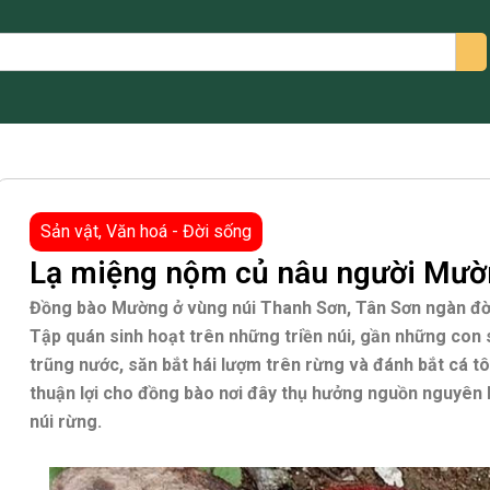
arch
Sản vật
,
Văn hoá - Đời sống
Lạ miệng nộm củ nâu người Mườ
Đồng bào Mường ở vùng núi Thanh Sơn, Tân Sơn ngàn đời 
Tập quán sinh hoạt trên những triền núi, gần những con s
trũng nước, săn bắt hái lượm trên rừng và đánh bắt cá t
thuận lợi cho đồng bào nơi đây thụ hưởng nguồn nguyên li
núi rừng.