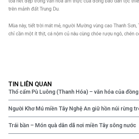
tỏa nét đẹp trong văn hóa ẩm thực của đồng bào dân tộc thiể
trên mảnh đất Trung Du.
Mùa này, tiết trời mát mẻ, người Mường vùng cao Thanh Sơn, 
chỉ cần một ít thịt, cá nộm củ nâu cùng chóe rượu ngô, chén
TIN LIÊN QUAN
Thổ cẩm Pù Luông (Thanh Hóa) – văn hóa của đồng 
Người Khơ Mú miền Tây Nghệ An giữ hồn núi rừng t
Trái bần – Món quà dân dã nơi miền Tây sông nước