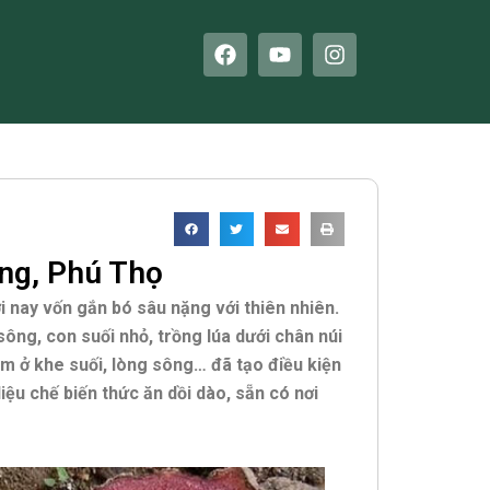
F
Y
I
a
o
n
c
u
s
e
t
t
b
u
a
o
b
g
o
e
r
k
a
m
ng, Phú Thọ
nay vốn gắn bó sâu nặng với thiên nhiên.
ông, con suối nhỏ, trồng lúa dưới chân núi
ôm ở khe suối, lòng sông… đã tạo điều kiện
ệu chế biến thức ăn dồi dào, sẵn có nơi