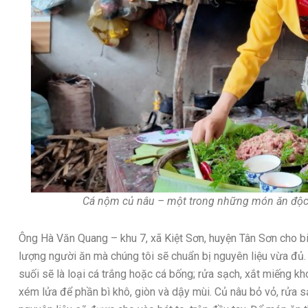
Cá nộm củ nâu – một trong những món ăn độ
Ông Hà Văn Quang – khu 7, xã Kiệt Sơn, huyện Tân Sơn cho bi
lượng người ăn mà chúng tôi sẽ chuẩn bị nguyên liệu vừa đủ. T
suối sẽ là loại cá trắng hoặc cá bống; rửa sạch, xắt miếng kh
xém lửa để phần bì khô, giòn và dậy mùi. Củ nâu bỏ vỏ, rửa sạ