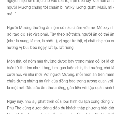
nguyên liệu sẽ được cho vào bát to, trộn đều tay. Để món ăn t
người Mường chúng tôi chuẩn bị rất kỹ lưỡng, gồm: Muối, mì chín
mẻ…”.
Người Mường thường ăn nộm củ nâu chấm với mẻ. Mẻ xay nhuy
sôi tạo độ sệt vừa phải. Tùy theo sở thích, người ăn có thể ă
(như lá sung, lá mơ, lá nhội…); vị ngọt từ thịt, vị chát nhẹ của
hương vị bùi, béo ngậy rất lạ, rất riêng.
Món thịt, cá nộm nâu thường được bày trong mâm cỗ lót lá chu
biến từ thịt lợn như: Lòng, tim, gan luộc chín; thịt nướng, chả lá
cưới hỏi, về nhà mới. Với người Mường, mỗi món ăn trên mâm
chứa đựng những ân tình của đồng bào trong tương quan với đ
là một nét đặc sắc ẩm thực riêng, gắn liền với tập quán sin
Ngày nay, nhờ sự phát triển của loại hình du lịch cộng đồn
Phú Thọ cũng được đông đảo du khách thập phương biết đến 