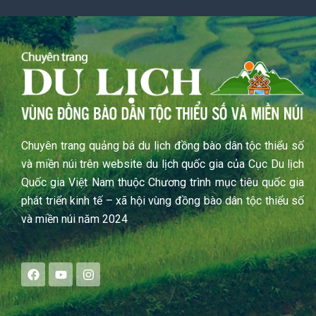
Chuyên trang quảng bá du lịch đồng bào dân tộc thiểu số
và miền núi trên website du lịch quốc gia của Cục Du lịch
Quốc gia Việt Nam thuộc Chương trình mục tiêu quốc gia
phát triển kinh tế – xã hội vùng đồng bào dân tộc thiểu số
và miền núi năm 2024
F
Y
I
a
o
n
c
u
s
e
t
t
b
u
a