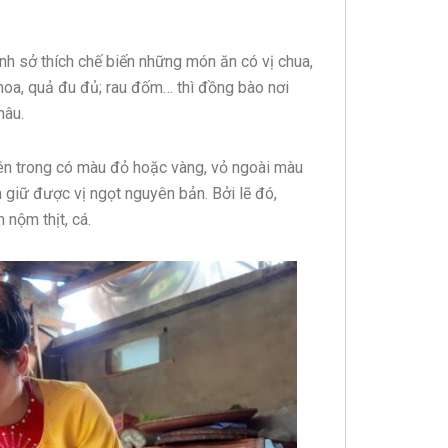
h sở thích chế biến những món ăn có vị chua,
 hoa, quả đu đủ; rau đốm… thì đồng bào nơi
nâu.
t bên trong có màu đỏ hoặc vàng, vỏ ngoài màu
m giữ được vị ngọt nguyên bản. Bởi lẽ đó,
nộm thịt, cá.