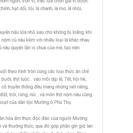
hơm ngon, trọn vị, việc lựa chọn gia vị được
h, hạt dổi, tỏi, lá chanh, lá mơ, lá nhội,
ễn nấu lửa nhỏ sao cho không bị loãng, khi
n nộm củ nâu kèm với nhiều loại lá khác nhau
 củ nâu quyện lẫn vị chua của mẻ, tạo nên
ối theo hình tròn cùng các loại thức ăn chế
 bưởi; thịt luộc… vào mỗi dịp lễ, Tết, hội hè,
 cỗ truyền thống đều mang những nét riêng,
ất, trời, rừng, núi… và món thịt nộm nâu cũng
h hoạt của dân tộc Mường ở Phú Thọ.
g, văn hóa ẩm thực độc đáo của người Mường
và thưởng thức; qua đó góp phần gìn giữ lan