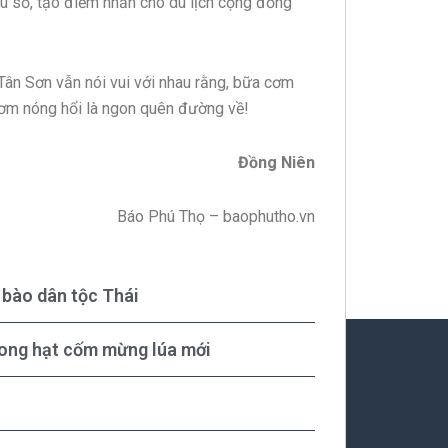
u số, tạo điểm nhấn cho du lịch cộng đồng
Tân Sơn vẫn nói vui với nhau rằng, bữa cơm
 cơm nóng hổi là ngon quên đường về!
Đồng Niên
Báo Phú Thọ – baophutho.vn
bào dân tộc Thái
rong hạt cốm mừng lúa mới