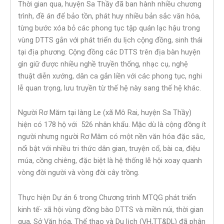
Thời gian qua, huyện Sa Thầy đã ban hành nhiều chương
trình, đề án để bảo tồn, phát huy nhiều bản sắc văn hóa,
từng bước xóa bỏ các phong tục tập quán lạc hậu trong
vùng DTTS gắn với phát triển du lịch cộng đồng, sinh thái
tại địa phương. Cộng đồng các DTTS trên địa bàn huyện
gìn giữ được nhiều nghề truyền thống, nhạc cụ, nghệ
thuật diễn xướng, dân ca gắn liền với các phong tục, nghi
lễ quan trọng, lưu truyền từ thế hệ này sang thế hệ khác.
Người Rơ Măm tại làng Le (xã Mô Rai, huyện Sa Thầy)
hiện có 178 hộ với 526 nhân khẩu. Mặc dù là cộng đồng ít
người nhưng người Rơ Măm có một nền văn hóa đặc sắc,
nổi bật với nhiều tri thức dân gian, truyện cổ, bài ca, điệu
múa, cồng chiêng, đặc biệt là hệ thống lễ hội xoay quanh
vòng đời người và vòng đời cây trồng.
Thực hiện Dự án 6 trong Chương trình MTQG phát triển
kinh tế- xã hội vùng đồng bào DTTS và miền núi, thời gian
qua, Sở Văn hóa, Thể thao và Du lịch (VH,TT&DL) đã phân