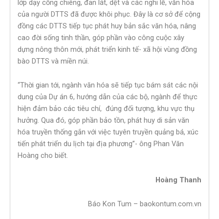
lớp dạy cồng chiêng, đan lát, dệt và các nghi lễ, văn hóa
của người DTTS đã được khôi phục. Đây là cơ sở để cộng
đồng các DTTS tiếp tục phát huy bản sắc văn hóa, nâng
cao đời sống tinh thần, góp phần vào công cuộc xây
dựng nông thôn mới, phát triển kinh tế- xã hội vùng đồng
bào DTTS và miền núi.
“Thời gian tới, ngành văn hóa sẽ tiếp tục bám sát các nội
dung của Dự án 6, hướng dẫn của các bộ, ngành để thực
hiện đảm bảo các tiêu chí, đúng đối tượng, khu vực thụ
hưởng. Qua đó, góp phần bảo tồn, phát huy di sản văn
hóa truyền thống gắn với việc tuyên truyền quảng bá, xúc
tiến phát triển du lịch tại địa phương”- ông Phan Văn
Hoàng cho biết.
Hoàng Thanh
Báo Kon Tum – baokontum.com.vn