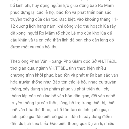
bổ kinh phí, huy động nguồn lực giúp đồng bào Rơ Măm
phục dựng lại các lễ hội, bảo tồn và phát triển bản sắc
truyền thống của dân tộc. Đặc biệt, vào khoảng tháng 11-
12 dương lịch hàng năm, khi công việc thu hoạch lúa rẫy
đã xong, người Rơ Măm tổ chức Lễ mở cửa kho lúa để
cầu khấn và tạ ơn các thần linh đã ban cho dân làng có
được một vụ mùa bội thu.
Theo ông Phan Văn Hoàng- Phó Giám đốc Sở VH,TT&DL,
thời gian qua, ngành VH,TT&DL tỉnh thực hiện nhiều
chương trình khôi phục, bảo tồn và phát triển bản sắc văn
hóa truyền thống như: Bảo tồn các lễ hội, nhạc cụ truyền
thống, xây dựng sản phẩm phục vụ phát triển du lịch;
thành lập các câu lạc bộ văn hóa dân gian, đội văn nghệ
truyền thống tại các thôn, làng; hỗ trợ trang thiết bị, thiết
chế văn hóa thể thao; tu bổ tôn tạo di tích quốc gia, di
tích quốc gia đặc biệt có giá trị; đầu tư xây dựng điểm
đến du lịch tiêu biểu. Đặc biệt, thông qua Dự án 6, nhiều