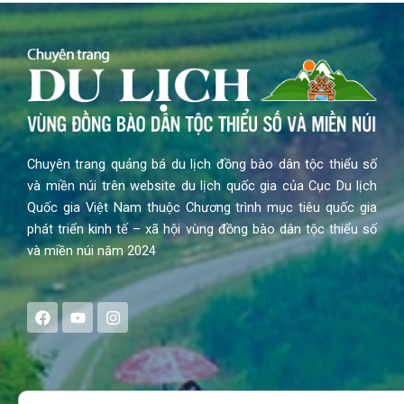
Chuyên trang quảng bá du lịch đồng bào dân tộc thiểu số
và miền núi trên website du lịch quốc gia của Cục Du lịch
Quốc gia Việt Nam thuộc Chương trình mục tiêu quốc gia
phát triển kinh tế – xã hội vùng đồng bào dân tộc thiểu số
và miền núi năm 2024
F
Y
I
a
o
n
c
u
s
e
t
t
b
u
a
o
b
g
Search
o
e
r