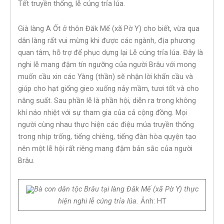
Tết truyền thống, lễ cúng trỉa lúa.
Già làng A Ốt ở thôn Đăk Mế (xã Pờ Y) cho biết, vừa qua
dân làng rất vui mừng khi được các ngành, địa phương
quan tâm, hỗ trợ để phục dựng lại Lễ cúng trỉa lúa. Đây là
nghi lễ mang đậm tín ngưỡng của người Brâu với mong
muốn cầu xin các Yàng (thần) sẽ nhận lời khẩn cầu và
giúp cho hạt giống gieo xuống nảy mầm, tươi tốt và cho
năng suất. Sau phần lễ là phần hội, diễn ra trong không
khí náo nhiệt với sự tham gia của cả cộng đồng. Mọi
người cùng nhau thực hiện các điệu múa truyền thống
trong nhịp trống, tiếng chiêng, tiếng đàn hòa quyện tạo
nên một lễ hội rất riêng mang đậm bản sắc của người
Brâu.
Bà con dân tộc Brâu tại làng Đăk Mế (xã Pờ Y) thực
hiện nghi lễ cúng trỉa lúa.
Ảnh: HT