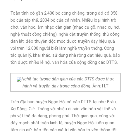
Toàn tỉnh có gần 2.400 bộ cồng chiêng, trong đó có 358
bộ của tập thể, 2034 bộ của cá nhân. Nhiều loại hình trò
chơi, văn học, âm nhạc dân gian (nhạc cụ gõ, nhạc cụ hơi,
nghệ thuật cồng chiêng), nghề dệt truyền thống, thủ công
đan lát, đẽo thuyền độc mộc được truyền dạy hiệu quả
với trên 12.000 người biết làm nghề truyền thống. Công
tác quản lý, khai thác, sử dụng nhà rông đạt hiệu quả, bảo
tồn được nhiều lễ hội, văn hóa của cộng đồng các DTTS.
Nghề tạc tượng dân gian của các DTTS được thực
hành và truyền dạy trong cộng đồng
. Ảnh: H.T
Trên địa bàn huyện Ngọc Hồi có các DTTS tại như Brâu,
Xơ Đăng, Gié- Triêng với nhiều di sản văn hóa vật thể và
phi vật thể đa dạng, phong phú. Thời gian qua, cùng với
đẩy mạnh phát triển kinh tế, huyện Ngọc Hồi luôn quan
tâm gìn giữ, bảo tồn các giá trị văn hóa truyền thống tốt