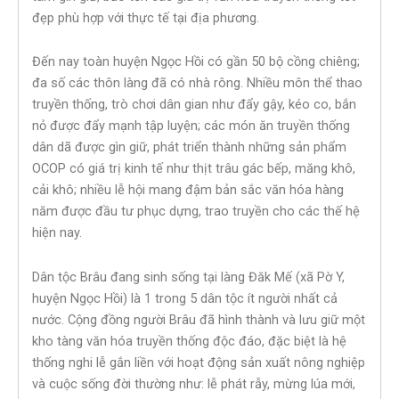
đẹp phù hợp với thực tế tại địa phương.
Đến nay toàn huyện Ngọc Hồi có gần 50 bộ cồng chiêng;
đa số các thôn làng đã có nhà rông. Nhiều môn thể thao
truyền thống, trò chơi dân gian như đẩy gậy, kéo co, bắn
nỏ được đẩy mạnh tập luyện; các món ăn truyền thống
dân dã được gìn giữ, phát triển thành những sản phẩm
OCOP có giá trị kinh tế như thịt trâu gác bếp, măng khô,
cải khô; nhiều lễ hội mang đậm bản sắc văn hóa hàng
năm được đầu tư phục dựng, trao truyền cho các thế hệ
hiện nay.
Dân tộc Brâu đang sinh sống tại làng Đăk Mế (xã Pờ Y,
huyện Ngọc Hồi) là 1 trong 5 dân tộc ít người nhất cả
nước. Cộng đồng người Brâu đã hình thành và lưu giữ một
kho tàng văn hóa truyền thống độc đáo, đặc biệt là hệ
thống nghi lễ gắn liền với hoạt động sản xuất nông nghiệp
và cuộc sống đời thường như: lễ phát rẫy, mừng lúa mới,