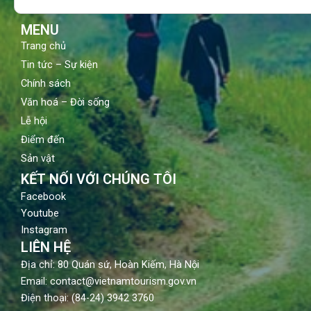
k
a
m
MENU
Trang chủ
Tin tức – Sự kiện
Chính sách
Văn hoá – Đời sống
Lễ hội
Điểm đến
Sản vật
KẾT NỐI VỚI CHÚNG TÔI
Facebook
Youtube
Instagram
LIÊN HỆ
Địa chỉ: 80 Quán sứ, Hoàn Kiếm, Hà Nội
Email: contact@vietnamtourism.gov.vn
Điện thoại: (84-24) 3942 3760