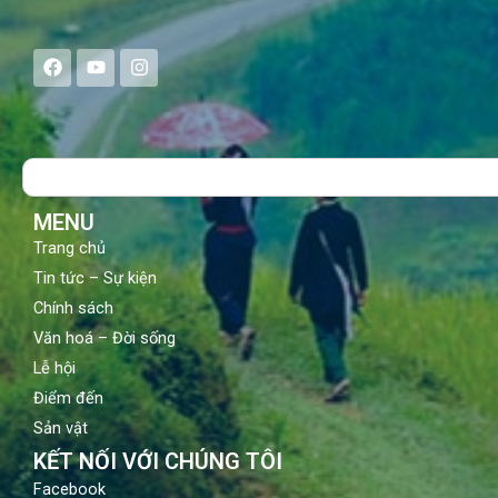
F
Y
I
a
o
n
c
u
s
e
t
t
b
u
a
o
b
g
Search
o
e
r
k
a
m
MENU
Trang chủ
Tin tức – Sự kiện
Chính sách
Văn hoá – Đời sống
Lễ hội
Điểm đến
Sản vật
KẾT NỐI VỚI CHÚNG TÔI
Facebook