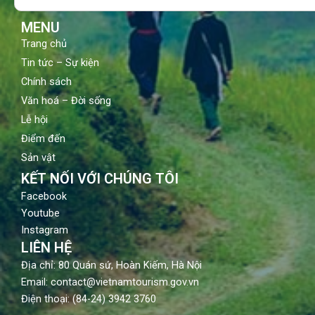
k
a
m
MENU
Trang chủ
Tin tức – Sự kiện
Chính sách
Văn hoá – Đời sống
Lễ hội
Điểm đến
Sản vật
KẾT NỐI VỚI CHÚNG TÔI
Facebook
Youtube
Instagram
LIÊN HỆ
Địa chỉ: 80 Quán sứ, Hoàn Kiếm, Hà Nội
Email: contact@vietnamtourism.gov.vn
Điện thoại: (84-24) 3942 3760