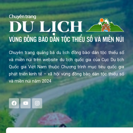
Chuyên trang quảng bá du lịch đồng bào dân tộc thiểu số
và miền núi trên website du lịch quốc gia của Cục Du lịch
Quốc gia Việt Nam thuộc Chương trình mục tiêu quốc gia
phát triển kinh tế – xã hội vùng đồng bào dân tộc thiểu số
và miền núi năm 2024
F
Y
I
a
o
n
c
u
s
e
t
t
b
u
a
o
b
g
Search
o
e
r