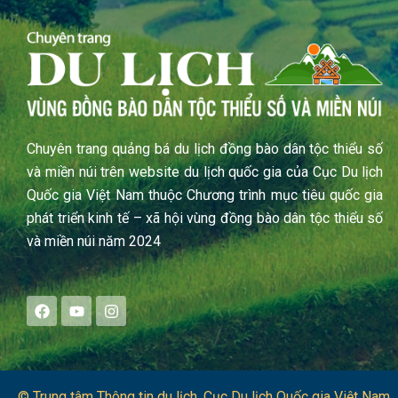
Chuyên trang quảng bá du lịch đồng bào dân tộc thiểu số
và miền núi trên website du lịch quốc gia của Cục Du lịch
Quốc gia Việt Nam thuộc Chương trình mục tiêu quốc gia
phát triển kinh tế – xã hội vùng đồng bào dân tộc thiểu số
và miền núi năm 2024
F
Y
I
a
o
n
c
u
s
e
t
t
b
u
a
o
b
g
o
e
r
© Trung tâm Thông tin du lịch​, Cục Du lịch Quốc gia Việt Nam