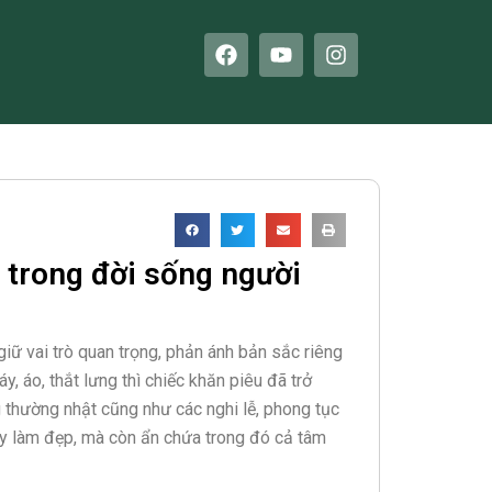
F
Y
I
a
o
n
c
u
s
e
t
t
b
u
a
o
b
g
o
e
r
k
a
m
 trong đời sống người
giữ vai trò quan trọng, phản ánh bản sắc riêng
y, áo, thắt lưng thì chiếc khăn piêu đã trở
 thường nhật cũng như các nghi lễ, phong tục
ay làm đẹp, mà còn ẩn chứa trong đó cả tâm