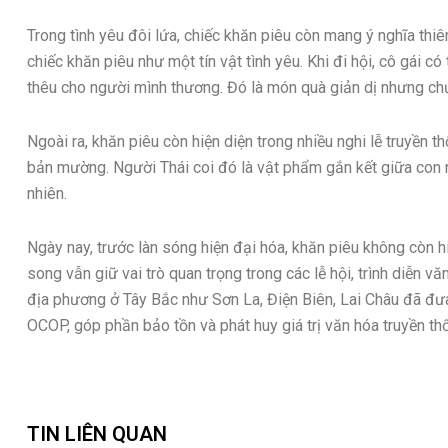
Trong tình yêu đôi lứa, chiếc khăn piêu còn mang ý nghĩa thiê
chiếc khăn piêu như một tín vật tình yêu. Khi đi hội, cô gái c
thêu cho người mình thương. Đó là món quà giản dị nhưng ch
Ngoài ra, khăn piêu còn hiện diện trong nhiều nghi lễ truyền t
bản mường. Người Thái coi đó là vật phẩm gắn kết giữa con n
nhiên.
Ngày nay, trước làn sóng hiện đại hóa, khăn piêu không còn h
song vẫn giữ vai trò quan trọng trong các lễ hội, trình diễn v
địa phương ở Tây Bắc như Sơn La, Điện Biên, Lai Châu đã đư
OCOP, góp phần bảo tồn và phát huy giá trị văn hóa truyền th
TIN LIÊN QUAN