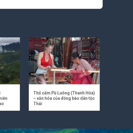
i
Thổ cẩm Pù Luông (Thanh Hóa)
hiên
– văn hóa của đồng bào dân tộc
ao
Thái