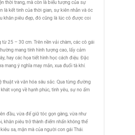
n thời trang, mà còn là biểu tượng của sự
là kết tinh của thời gian, sự kiên nhẫn và óc
hêu khăn piêu đẹp, đó cũng là lúc cô được coi
 từ 25 – 30 cm. Trên nền vải chàm, các cô gái
 thường mang tính hình tượng cao, lấy cảm
y, hay các họa tiết hình học cách điệu. Đặc
ừa mang ý nghĩa may mắn, xua đuổi tà khí.
hệ thuật và văn hóa sâu sắc. Qua từng đường
à khát vọng về hạnh phúc, tình yêu, sự no ấm
rên đầu, vừa để giữ tóc gọn gàng, vừa như
i, khăn piêu trở thành điểm nhấn không thể
h kiêu sa, mặn mà của người con gái Thái.