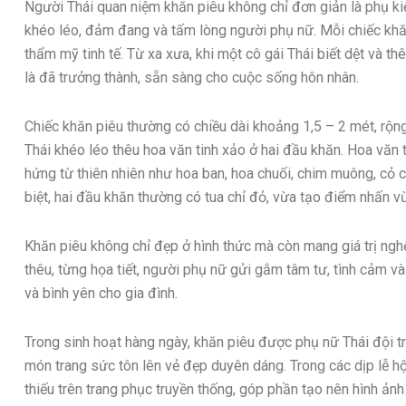
Người Thái quan niệm khăn piêu không chỉ đơn giản là phụ kiệ
khéo léo, đảm đang và tấm lòng người phụ nữ. Mỗi chiếc khăn 
thẩm mỹ tinh tế. Từ xa xưa, khi một cô gái Thái biết dệt và t
là đã trưởng thành, sẵn sàng cho cuộc sống hôn nhân.
Chiếc khăn piêu thường có chiều dài khoảng 1,5 – 2 mét, rộng
Thái khéo léo thêu hoa văn tinh xảo ở hai đầu khăn. Hoa văn
hứng từ thiên nhiên như hoa ban, hoa chuối, chim muông, cỏ câ
biệt, hai đầu khăn thường có tua chỉ đỏ, vừa tạo điểm nhấn v
Khăn piêu không chỉ đẹp ở hình thức mà còn mang giá trị ng
thêu, từng họa tiết, người phụ nữ gửi gắm tâm tư, tình cảm v
và bình yên cho gia đình.
Trong sinh hoạt hàng ngày, khăn piêu được phụ nữ Thái đội t
món trang sức tôn lên vẻ đẹp duyên dáng. Trong các dịp lễ hộ
thiếu trên trang phục truyền thống, góp phần tạo nên hình ản