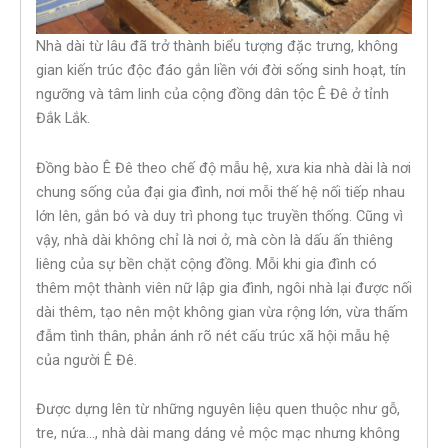
Nhà dài từ lâu đã trở thành biểu tượng đặc trưng, không
gian kiến trúc độc đáo gắn liền với đời sống sinh hoạt, tín
ngưỡng và tâm linh của cộng đồng dân tộc Ê Đê ở tỉnh
Đắk Lắk.
Đồng bào Ê Đê theo chế độ mẫu hệ, xưa kia nhà dài là nơi
chung sống của đại gia đình, nơi mỗi thế hệ nối tiếp nhau
lớn lên, gắn bó và duy trì phong tục truyền thống. Cũng vì
vậy, nhà dài không chỉ là nơi ở, mà còn là dấu ấn thiêng
liêng của sự bền chặt cộng đồng. Mỗi khi gia đình có
thêm một thành viên nữ lập gia đình, ngôi nhà lại được nối
dài thêm, tạo nên một không gian vừa rộng lớn, vừa thấm
đẫm tình thân, phản ánh rõ nét cấu trúc xã hội mẫu hệ
của người Ê Đê.
Được dựng lên từ những nguyên liệu quen thuộc như gỗ,
tre, nứa…, nhà dài mang dáng vẻ mộc mạc nhưng không