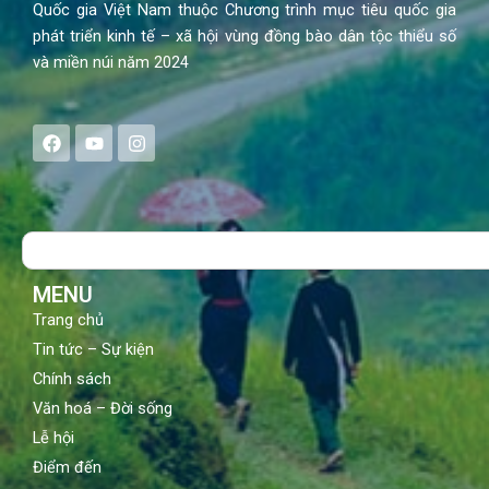
Quốc gia Việt Nam thuộc Chương trình mục tiêu quốc gia
phát triển kinh tế – xã hội vùng đồng bào dân tộc thiểu số
và miền núi năm 2024
F
Y
I
a
o
n
c
u
s
e
t
t
b
u
a
o
b
g
Search
o
e
r
k
a
m
MENU
Trang chủ
Tin tức – Sự kiện
Chính sách
Văn hoá – Đời sống
Lễ hội
Điểm đến