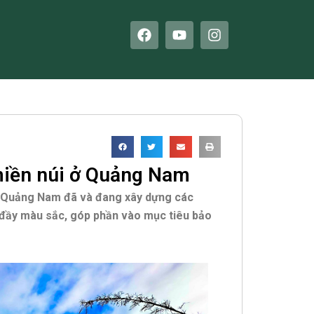
F
Y
I
a
o
n
c
u
s
e
t
t
b
u
a
o
b
g
o
e
r
k
a
m
miền núi ở Quảng Nam
úi Quảng Nam đã và đang xây dựng các
đầy màu sắc, góp phần vào mục tiêu bảo