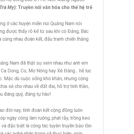
Trà My):
Truyền nối văn hóa cho thế hệ trẻ
ống ở các huyện miền núi Quảng Nam nói
àng được thấy rõ kể từ sau khi có Đảng, Bác
à cùng nhau đoàn kết, đấu tranh chiến thắng
Quảng Nam đã thật sự xem nhau như anh em
ười Ca Dong, Co, Mơ Nông hay Xê Đăng… hễ lúc
sức. Mặc dù cuộc sống khó khăn, nhưng cộng
ia sẻ cho nhau về đất đai, hỗ trợ tinh thần,
ều đáng quý, đáng tự hào!
ao đời nay, tình đoàn kết cộng đồng luôn
óp ngày công làm ruộng, phát rẫy, trồng keo
à đặc biệt là công tác tuyên truyền bảo tồn
à các nghệ nhân trong xã thực hiện, giúp