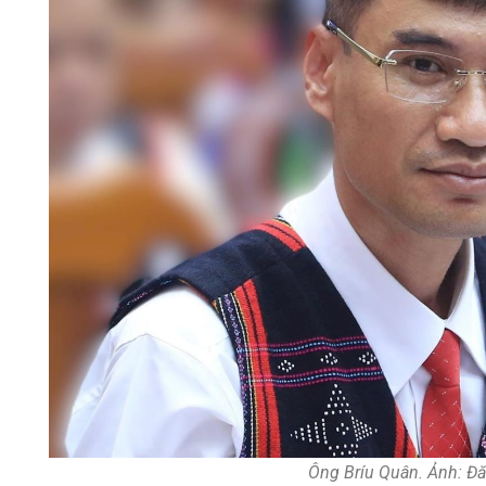
Ông Bríu Quân. Ảnh: Đ