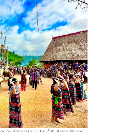
c tộc họ đồng bào DTTS. Ảnh: Alăng Ngước