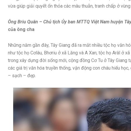
vừa giúp giải quyết ổn thỏa các mâu thuẫn, tranh chấp ở vùng 
Ông Briu Quân – Chủ tịch Ủy ban MTTQ Việt Nam huyện Tây
của ông cha
Những năm gần đây, Tây Giang đã ra mắt nhiều tộc họ văn hóa
như tộc họ Cơlâu, Bhơriu ở xã Lăng và A Xan; tộc họ Arâl ở x
trong xây dựng đời sống mới, cộng đồng Cơ Tu ở Tây Giang t
các giá trị văn hóa truyền thống, vận động con cháu hiếu họ
– sạch – đẹp.