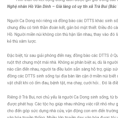
Nghệ nhân Hồ Văn Dinh – Già làng có uy tín xã Trà Bui (Bắc 
Người Ca Dong nói riêng và đồng bào các DTTS khác sinh s
chung đều có tinh thần đoàn kết, gắn bó mật thiết. Điều đó c
Hồ. Người miền núi không còn thù hận lẫn nhau, thay vào đó l
kẻ thù xâm lược.
Đặc biệt, từ sau giải phóng đến nay, đồng bào các DTTS ở 
ruột thịt chung một mái nhà. Không ai phân biệt ai, dù là ng
nào cần đến nhau, người ta đều luôn sẵn sàng hỗ trợ, giúp 
đồng các DTTS sinh sống tại địa bàn lân cận ở miền núi biết ch
vật chất khi có ốm đau, bệnh tật, ma chay, cưới hỏi… Đó là đi
Riêng ở Trà Bui, nơi chủ yếu là người Ca Dong sinh sống, từ b
được phát huy. Các tộc họ giúp nhau những việc rất nhỏ như g
cho đến góp sức dựng nhà cửa, vận động con em đến trường v
văn hóa truyền thống. Nhiều lớp truyền dạy văn hóa được tôi v