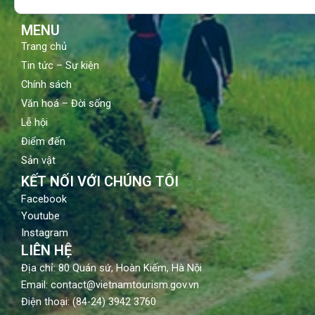
k
a
m
MENU
Trang chủ
Tin tức – Sự kiện
Chính sách
Văn hoá – Đời sống
Lễ hội
Điểm đến
Sản vật
KẾT NỐI VỚI CHÚNG TÔI
Facebook
Youtube
Instagram
LIÊN HỆ
Địa chỉ: 80 Quán sứ, Hoàn Kiếm, Hà Nội
Email: contact@vietnamtourism.gov.vn
Điện thoại: (84-24) 3942 3760