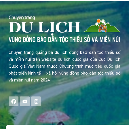
Chuyên trang quảng bá du lịch đồng bào dân tộc thiểu số
và miền núi trên website du lịch quốc gia của Cục Du lịch
Quốc gia Việt Nam thuộc Chương trình mục tiêu quốc gia
phát triển kinh tế – xã hội vùng đồng bào dân tộc thiểu số
và miền núi năm 2024
F
Y
I
a
o
n
c
u
s
e
t
t
b
u
a
o
b
g
Search
o
e
r