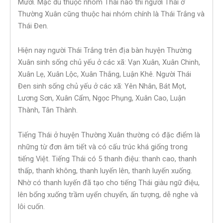
Mười. Mặc dù thuộc nhóm Thái nào thì người Thái ở
Thường Xuân cũng thuộc hai nhóm chính là Thái Trắng và
Thái Đen.
Hiện nay người Thái Trắng trên địa bàn huyện Thường
Xuân sinh sống chủ yếu ở các xã: Vạn Xuân, Xuân Chinh,
Xuân Lẹ, Xuân Lộc, Xuân Thắng, Luận Khê. Người Thái
Đen sinh sống chủ yếu ở các xã: Yên Nhân, Bát Mọt,
Lương Sơn, Xuân Cẩm, Ngọc Phụng, Xuân Cao, Luận
Thành, Tân Thành.
Tiếng Thái ở huyện Thường Xuân thường có đặc điểm là
những từ đơn âm tiết và có cấu trúc khá giống trong
tiếng Việt. Tiếng Thái có 5 thanh điệu: thanh cao, thanh
thấp, thanh không, thanh luyến lên, thanh luyến xuống.
Nhờ có thanh luyến đã tạo cho tiếng Thái giàu ngữ điệu,
lên bổng xuống trầm uyển chuyển, ấn tượng, dễ nghe và
lôi cuốn.