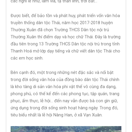
các nghi lễ như, làm vía, tạ thần linh, trời đất…
Được biết, để bảo tồn và phát huy, phát triển vốn văn hóa
truyền thống dân tộc Thái, năm học 2017-2018 huyện
Thường Xuân đã chọn Trường THCS Dân tộc nội trú
Thường Xuân thí điểm dạy và học chữ Thái. Đây là trường
đầu tiên trong 13 Trường THCS Dân tộc nội trú trong tỉnh
Thanh Hoá mở lớp dạy tiếng và chữ viết dân tộc Thái cho
các em học sinh.
Bên cạnh đó, một trong những nét đặc sắc và nổi bật
trong đời sống văn hóa của đồng bào dân tộc Thái chính
là kho tàng di sản văn hóa phi vật thể vô cùng đa dạng,
phong phú, có thể kể đến các phong tục, tập quán, trang
phục, ẩm thực, lễ hội… đến nay vẫn được bà con gìn giữ,
ứng dụng trong đời sống sinh hoạt hàng ngày. Trong đó,
tiêu biểu nhất là lễ hội Nàng Han, ở xã Vạn Xuân.