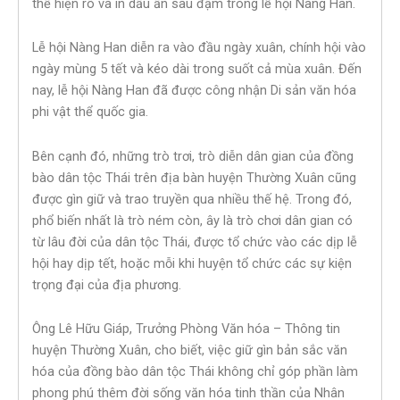
thể hiện rõ và in dấu ấn sâu đậm trong lễ hội Nàng Han.
Lễ hội Nàng Han diễn ra vào đầu ngày xuân, chính hội vào
ngày mùng 5 tết và kéo dài trong suốt cả mùa xuân. Đến
nay, lễ hội Nàng Han đã được công nhận Di sản văn hóa
phi vật thể quốc gia.
Bên cạnh đó, những trò trơi, trò diễn dân gian của đồng
bào dân tộc Thái trên địa bàn huyện Thường Xuân cũng
được gìn giữ và trao truyền qua nhiều thế hệ. Trong đó,
phổ biến nhất là trò ném còn, ây là trò chơi dân gian có
từ lâu đời của dân tộc Thái, được tổ chức vào các dịp lễ
hội hay dịp tết, hoặc mỗi khi huyện tổ chức các sự kiện
trọng đại của địa phương.
Ông Lê Hữu Giáp, Trưởng Phòng Văn hóa – Thông tin
huyện Thường Xuân, cho biết, việc giữ gìn bản sắc văn
hóa của đồng bào dân tộc Thái không chỉ góp phần làm
phong phú thêm đời sống văn hóa tinh thần của Nhân