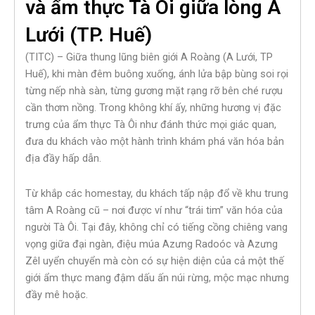
và ẩm thực Tà Ôi giữa lòng A
Lưới (TP. Huế)
(TITC) – Giữa thung lũng biên giới A Roàng (A Lưới, TP
Huế), khi màn đêm buông xuống, ánh lửa bập bùng soi rọi
từng nếp nhà sàn, từng gương mặt rạng rỡ bên ché rượu
cần thơm nồng. Trong không khí ấy, những hương vị đặc
trưng của ẩm thực Tà Ôi như đánh thức mọi giác quan,
đưa du khách vào một hành trình khám phá văn hóa bản
địa đầy hấp dẫn.
Từ khắp các homestay, du khách tấp nập đổ về khu trung
tâm A Roàng cũ – nơi được ví như “trái tim” văn hóa của
người Tà Ôi. Tại đây, không chỉ có tiếng cồng chiêng vang
vọng giữa đại ngàn, điệu múa Azưng Radoóc và Azưng
Zêl uyển chuyển mà còn có sự hiện diện của cả một thế
giới ẩm thực mang đậm dấu ấn núi rừng, mộc mạc nhưng
đầy mê hoặc.