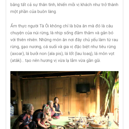
bằng tất cả sự thân tình, khiến mỗi vị khách như trở thành
một phần của buôn làng.
Ẩm thực người Tà Ôi không chỉ là bữa ăn mà đó là câu
chuyện của núi rừng, là nhịp sống đằm thắm và gắn bó
với thiên nhiên. Những món ăn nơi đây chủ yếu làm từ rau
rừng, gạo nương, cá suối và gia vị đặc biệt như tiêu rừng
(axoar), lá bưởi non (ala pis), lá lốt (lau loaq), lá môn vọt
(atâk)… tạo nên hương vị vừa lạ lẫm vừa gần gũi.