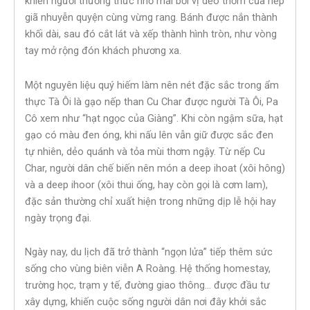
khiến người thưởng thức nhớ mãi bởi vị dẻo thơm của nếp
giã nhuyễn quyện cùng vừng rang. Bánh được nắn thành
khối dài, sau đó cắt lát và xếp thành hình tròn, như vòng
tay mở rộng đón khách phương xa.
Một nguyên liệu quý hiếm làm nên nét đặc sắc trong ẩm
thực Tà Ôi là gạo nếp than Cu Char được người Tà Ôi, Pa
Cô xem như “hạt ngọc của Giàng”. Khi còn ngậm sữa, hạt
gạo có màu đen óng, khi nấu lên vẫn giữ được sắc đen
tự nhiên, dẻo quánh và tỏa mùi thơm ngậy. Từ nếp Cu
Char, người dân chế biến nên món a deep ihoat (xôi hông)
và a deep ihoor (xôi thui ống, hay còn gọi là cơm lam),
đặc sản thường chỉ xuất hiện trong những dịp lễ hội hay
ngày trọng đại.
Ngày nay, du lịch đã trở thành “ngọn lửa” tiếp thêm sức
sống cho vùng biên viễn A Roàng. Hệ thống homestay,
trường học, trạm y tế, đường giao thông… được đầu tư
xây dựng, khiến cuộc sống người dân nơi đây khởi sắc