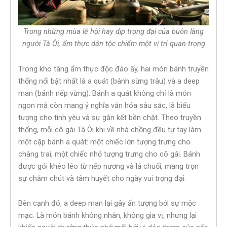
Trong những mùa lễ hội hay dịp trọng đại của buôn làng
người Tà Ôi, ẩm thực dân tộc chiếm một vị trí quan trọng
Trong kho tàng ẩm thực độc đáo ấy, hai món bánh truyền
thống nổi bật nhất là a quát (bánh sừng trâu) và a deep
man (bánh nếp vừng). Bánh a quát không chỉ là món
ngon mà còn mang ý nghĩa văn hóa sâu sắc, là biểu
tượng cho tình yêu và sự gắn kết bền chặt. Theo truyền
thống, mỗi cô gái Tà Ôi khi về nhà chồng đều tự tay làm
một cặp bánh a quát: một chiếc lớn tượng trưng cho
chàng trai, một chiếc nhỏ tượng trưng cho cô gái. Bánh
được gói khéo léo từ nếp nương và lá chuối, mang trọn
sự chăm chút và tâm huyết cho ngày vui trọng đại.
Bên cạnh đó, a deep man lại gây ấn tượng bởi sự mộc
mạc. Là món bánh không nhân, không gia vị, nhưng lại