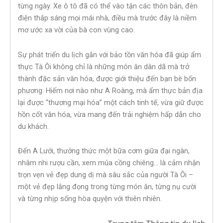
từng ngày. Xe ô tô đã có thể vào tận các thôn bản, đèn
điện thắp sáng mọi mái nhà, điều mà trước đây là niềm
mơ ước xa vời của bà con vùng cao.
Sự phát triển du lịch gắn với bảo tồn văn hóa đã giúp ẩm
thực Tà Ôi không chỉ là những món ăn dân dã mà trở
thành đặc sản văn hóa, được giới thiệu đến bạn bè bốn
phương. Hiếm nơi nào như A Roàng, mà ẩm thực bản địa
lại được “thương mại hóa” một cách tinh tế, vừa giữ được
hồn cốt văn hóa, vừa mang đến trải nghiệm hấp dẫn cho
du khách.
Đến A Lưới, thưởng thức một bữa cơm giữa đại ngàn,
nhâm nhi rượu cần, xem múa cồng chiêng… là cảm nhận
trọn vẹn vẻ đẹp dung dị mà sâu sắc của người Tà Ôi –
một vẻ đẹp lắng đọng trong từng món ăn, từng nụ cười
và từng nhịp sống hòa quyện với thiên nhiên.