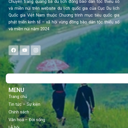
Chuyên trang quảng bá du lịch đồng bào dân tộc thiểu số
và miền núi trên website du lịch quốc gia của Cục Du lịch
Quốc gia Việt Nam thuộc Chương trình mục tiêu quốc gia
phát triển kinh tế – xã hội vùng đồng bào dân tộc thiểu số
và miền núi năm 2024
F
Y
I
a
o
n
c
u
s
e
t
t
b
u
a
o
b
g
Search
o
e
r
k
a
m
MENU
Trang chủ
Tin tức – Sự kiện
Chính sách
Văn hoá – Đời sống
Lễ hội