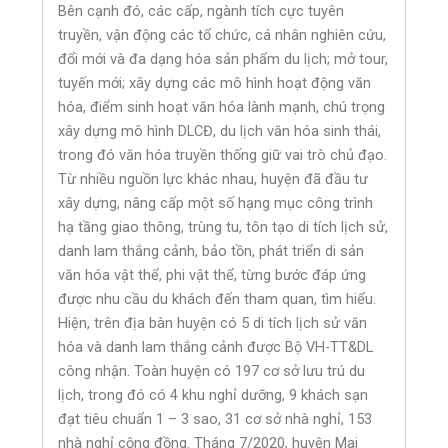
Bên cạnh đó, các cấp, ngành tích cực tuyên
truyền, vận động các tổ chức, cá nhân nghiên cứu,
đổi mới và đa dạng hóa sản phẩm du lịch; mở tour,
tuyến mới; xây dựng các mô hình hoạt động văn
hóa, điểm sinh hoạt văn hóa lành mạnh, chú trọng
xây dựng mô hình DLCĐ, du lịch văn hóa sinh thái,
trong đó văn hóa truyền thống giữ vai trò chủ đạo.
Từ nhiều nguồn lực khác nhau, huyện đã đầu tư
xây dựng, nâng cấp một số hạng mục công trình
hạ tầng giao thông, trùng tu, tôn tạo di tích lịch sử,
danh lam thắng cảnh, bảo tồn, phát triển di sản
văn hóa vật thể, phi vật thể, từng bước đáp ứng
được nhu cầu du khách đến tham quan, tìm hiểu.
Hiện, trên địa bàn huyện có 5 di tích lịch sử văn
hóa và danh lam thắng cảnh được Bộ VH-TT&DL
công nhận. Toàn huyện có 197 cơ sở lưu trú du
lịch, trong đó có 4 khu nghỉ dưỡng, 9 khách sạn
đạt tiêu chuẩn 1 – 3 sao, 31 cơ sở nhà nghỉ, 153
nhà nghỉ cộng đồng. Tháng 7/2020, huyện Mai