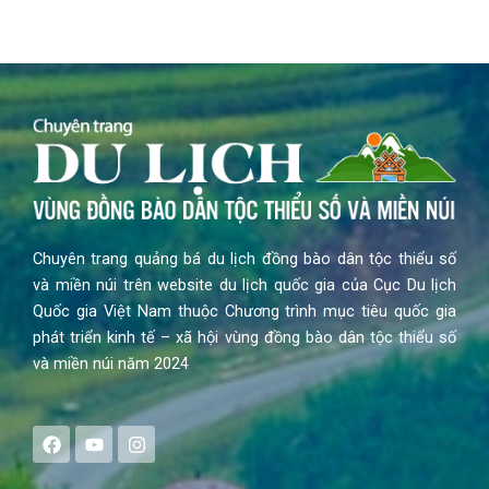
Chuyên trang quảng bá du lịch đồng bào dân tộc thiểu số
và miền núi trên website du lịch quốc gia của Cục Du lịch
Quốc gia Việt Nam thuộc Chương trình mục tiêu quốc gia
phát triển kinh tế – xã hội vùng đồng bào dân tộc thiểu số
và miền núi năm 2024
F
Y
I
a
o
n
c
u
s