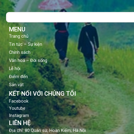
e
t
t
b
u
a
o
b
g
Search
o
e
r
k
a
m
MENU
Trang chủ
Tin tức – Sự kiện
Chính sách
Văn hoá – Đời sống
Lễ hội
Điểm đến
Sản vật
KẾT NỐI VỚI CHÚNG TÔI
Facebook
Youtube
Instagram
LIÊN HỆ
Địa chỉ: 80 Quán sứ, Hoàn Kiếm, Hà Nội