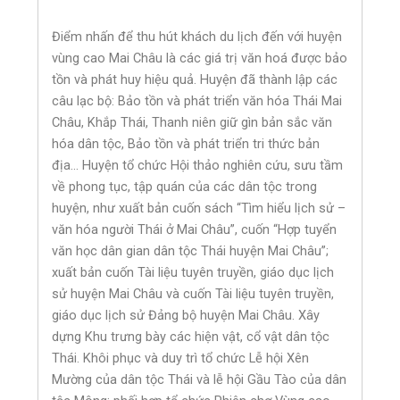
Điểm nhấn để thu hút khách du lịch đến với huyện
vùng cao Mai Châu là các giá trị văn hoá được bảo
tồn và phát huy hiệu quả. Huyện đã thành lập các
câu lạc bộ: Bảo tồn và phát triển văn hóa Thái Mai
Châu, Khắp Thái, Thanh niên giữ gìn bản sắc văn
hóa dân tộc, Bảo tồn và phát triển tri thức bản
địa… Huyện tổ chức Hội thảo nghiên cứu, sưu tầm
về phong tục, tập quán của các dân tộc trong
huyện, như xuất bản cuốn sách “Tìm hiểu lịch sử –
văn hóa người Thái ở Mai Châu”, cuốn “Hợp tuyển
văn học dân gian dân tộc Thái huyện Mai Châu”;
xuất bản cuốn Tài liệu tuyên truyền, giáo dục lịch
sử huyện Mai Châu và cuốn Tài liệu tuyên truyền,
giáo dục lịch sử Đảng bộ huyện Mai Châu. Xây
dựng Khu trưng bày các hiện vật, cổ vật dân tộc
Thái. Khôi phục và duy trì tổ chức Lễ hội Xên
Mường của dân tộc Thái và lễ hội Gầu Tào của dân