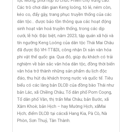
tộc Mông; phối hợp tổ chức Phiên chợ Vùng cao.
Các trò chơi dân gian Keng loóng, tó lẻ, ném còn,
kéo co, đẩy gậy, trang phục truyền thống của các
dân tộc… được bảo tồn thông qua các hoạt động
sinh hoạt văn hoá truyền thống, trong các dịp
cưới, lễ hội. Đặc biệt, năm 2023, tập quán xã hội và
tín ngưỡng Keng Loóng của dân tộc Thái Mai Châu
đã được Bộ VH-TT&DL công nhận Di sản văn hóa
phi vật thể quốc gia. Qua đó, giúp du khách có trải
nghiệm về bản sắc văn hóa dân tộc, đồng thời biến
văn hóa trở thành những sản phẩm du lịch độc
đáo, thu hút du khách trong nước và quốc tế. Tiêu
biểu có các làng bản DLCĐ của đồng bào Thái như
bản Lác, xã Chiềng Châu; Tổ dân phố Pom Coọng,
Tổ dân phố Văn, thị trấn Mai Châu; bản Bước, xã
Xăm Khoè; bản Hịch – hay Mường Hịch, xãMai
Hịch; điểm DLCĐ tại cácxã Hang Kia, Pà Cò, Nà
Phòn, Sơn Thuỷ, Tân Thành.