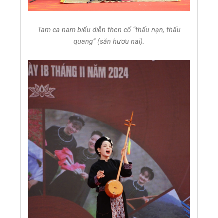
Tam ca nam biểu diễn then cổ “thấu nạn, thấu
quang” (săn hươu nai).