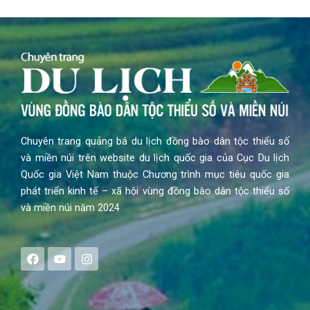
Chuyên trang quảng bá du lịch đồng bào dân tộc thiểu số
và miền núi trên website du lịch quốc gia của Cục Du lịch
Quốc gia Việt Nam thuộc Chương trình mục tiêu quốc gia
phát triển kinh tế – xã hội vùng đồng bào dân tộc thiểu số
và miền núi năm 2024
F
Y
I
a
o
n
c
u
s
e
t
t
b
u
a