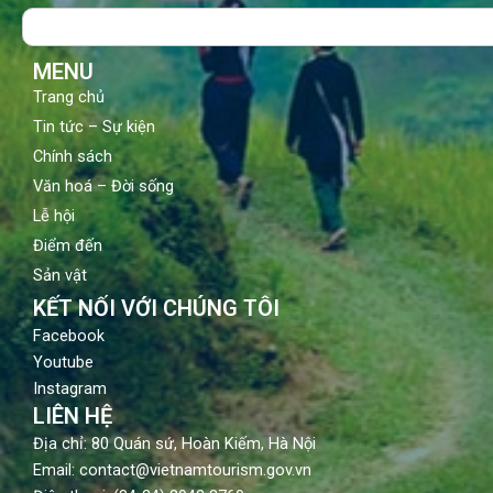
o
b
g
Search
o
e
r
k
a
m
MENU
Trang chủ
Tin tức – Sự kiện
Chính sách
Văn hoá – Đời sống
Lễ hội
Điểm đến
Sản vật
KẾT NỐI VỚI CHÚNG TÔI
Facebook
Youtube
Instagram
LIÊN HỆ
Địa chỉ: 80 Quán sứ, Hoàn Kiếm, Hà Nội
Email: contact@vietnamtourism.gov.vn