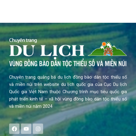
Chuyên trang quảng bá du lịch đồng bào dân tộc thiểu số
và miền núi trên website du lịch quốc gia của Cục Du lịch
Quốc gia Việt Nam thuộc Chương trình mục tiêu quốc gia
phát triển kinh tế – xã hội vùng đồng bào dân tộc thiểu số
và miền núi năm 2024
F
Y
I
a
o
n