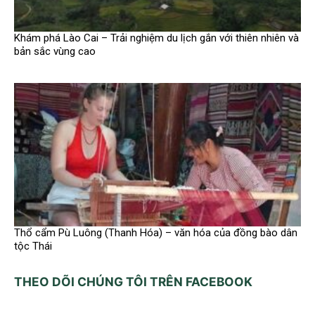
Khám phá Lào Cai – Trải nghiệm du lịch gắn với thiên nhiên và
bản sắc vùng cao
Thổ cẩm Pù Luông (Thanh Hóa) – văn hóa của đồng bào dân
tộc Thái
THEO DÕI CHÚNG TÔI TRÊN FACEBOOK