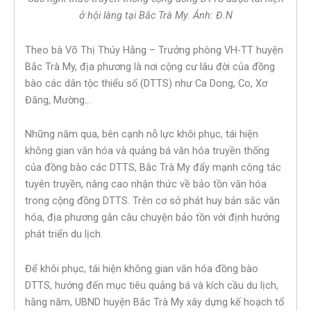
ở hội làng tại Bắc Trà My. Ảnh: Đ.N
Theo bà Võ Thị Thúy Hằng – Trưởng phòng VH-TT huyện
Bắc Trà My, địa phương là nơi cộng cư lâu đời của đồng
bào các dân tộc thiểu số (DTTS) như Ca Dong, Co, Xơ
Đăng, Mường…
Những năm qua, bên cạnh nỗ lực khôi phục, tái hiện
không gian văn hóa và quảng bá văn hóa truyền thống
của đồng bào các DTTS, Bắc Trà My đẩy mạnh công tác
tuyên truyền, nâng cao nhận thức về bảo tồn văn hóa
trong cộng đồng DTTS. Trên cơ sở phát huy bản sắc văn
hóa, địa phương gắn câu chuyện bảo tồn với định hướng
phát triển du lịch.
Để khôi phục, tái hiện không gian văn hóa đồng bào
DTTS, hướng đến mục tiêu quảng bá và kích cầu du lịch,
hằng năm, UBND huyện Bắc Trà My xây dựng kế hoạch tổ