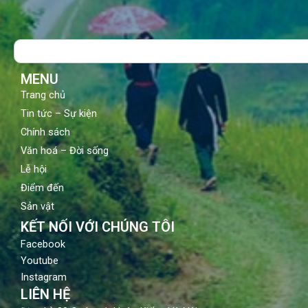
c
u
s
e
t
t
b
u
a
o
b
g
Search
o
e
r
k
a
m
MENU
Trang chủ
Tin tức – Sự kiện
Chính sách
Văn hoá – Đời sống
Lễ hội
Điểm đến
Sản vật
KẾT NỐI VỚI CHÚNG TÔI
Facebook
Youtube
Instagram
LIÊN HỆ