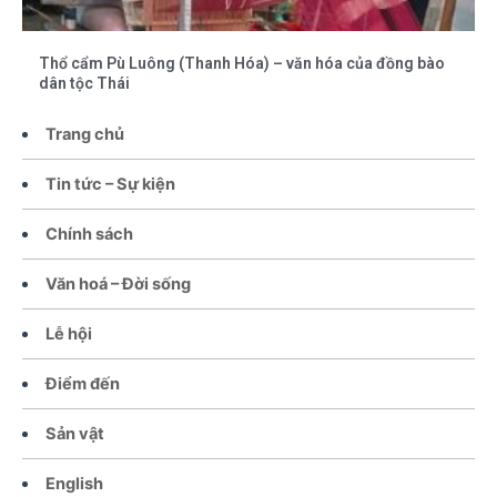
Thổ cẩm Pù Luông (Thanh Hóa) – văn hóa của đồng bào
dân tộc Thái
Trang chủ
Tin tức – Sự kiện
Chính sách
Văn hoá – Đời sống
Lễ hội
Điểm đến
Sản vật
English