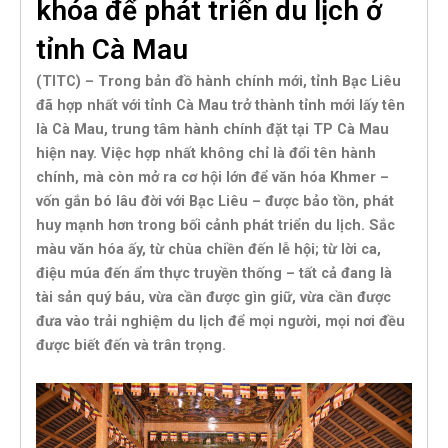
khóa để phát triển du lịch ở
tỉnh Cà Mau
(TITC) – Trong bản đồ hành chính mới, tỉnh Bạc Liêu
đã hợp nhất với tỉnh Cà Mau trở thành tỉnh mới lấy tên
là Cà Mau, trung tâm hành chính đặt tại TP Cà Mau
hiện nay. Việc hợp nhất không chỉ là đổi tên hành
chính, mà còn mở ra cơ hội lớn để văn hóa Khmer –
vốn gắn bó lâu đời với Bạc Liêu – được bảo tồn, phát
huy mạnh hơn trong bối cảnh phát triển du lịch. Sắc
màu văn hóa ấy, từ chùa chiền đến lễ hội; từ lời ca,
điệu múa đến ẩm thực truyền thống – tất cả đang là
tài sản quý báu, vừa cần được gìn giữ, vừa cần được
đưa vào trải nghiệm du lịch để mọi người, mọi nơi đều
được biết đến và trân trọng.