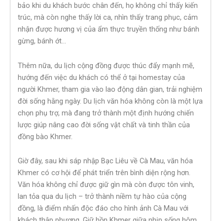
bảo khi du khách bước chân đến, họ không chỉ thấy kiến
trúc, mà còn nghe thấy lời ca, nhìn thấy trang phục, cảm
nhận được hương vị của ẩm thực truyền thống như bánh
gừng, bánh ớt…
Thêm nữa, du lịch cộng đồng được thúc đẩy mạnh mẽ,
hướng đến việc du khách có thể ở tại homestay của
người Khmer, tham gia vào lao động dân gian, trải nghiệm
đời sống hằng ngày. Du lịch văn hóa không còn là một lựa
chọn phụ trợ, mà đang trở thành một định hướng chiến
lược giúp nâng cao đời sống vật chất và tinh thần của
đồng bào Khmer.
Giờ đây, sau khi sáp nhập Bạc Liêu về Cà Mau, văn hóa
Khmer có cơ hội để phát triển trên bình diện rộng hơn.
Văn hóa không chỉ được giữ gìn mà còn được tôn vinh,
lan tỏa qua du lịch – trở thành niềm tự hào của cộng
đồng, là điểm nhấn độc đáo cho hình ảnh Cà Mau với
khách thập phương. Giữ hồn Khmer giữa nhịp sống hôm