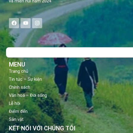
và miền núi năm 2024
F
Y
I
a
o
n
c
u
s
e
t
t
b
u
a
o
b
g
Search
o
e
r
k
a
m
MENU
Trang chủ
Tin tức – Sự kiện
Chính sách
Văn hoá – Đời sống
Lễ hội
Điểm đến
Sản vật
KẾT NỐI VỚI CHÚNG TÔI