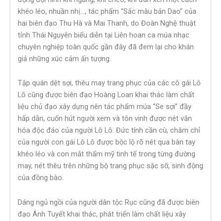
khéo léo, nhuần nhị…, tác phẩm “Sắc màu bản Dao” của
hai biên đạo Thu Hà và Mai Thanh, do Đoàn Nghệ thuật
tỉnh Thái Nguyên biểu diễn tại Liên hoan ca múa nhạc
chuyên nghiệp toàn quốc gần đây đã đem lại cho khán
giả những xúc cảm ấn tượng.
Tập quán dệt sợi, thêu may trang phục của các cô gái Lô
Lô cũng được biên đạo Hoàng Loan khai thác làm chất
liệu chủ đạo xây dựng nên tác phẩm múa “Se sợi” đầy
hấp dẫn, cuốn hút người xem và tôn vinh được nét văn
hóa độc đáo của người Lô Lô. Đức tính cần cù, chăm chỉ
của người con gái Lô Lô được bộc lộ rõ nét qua bàn tay
khéo léo và con mắt thẩm mỹ tinh tế trong từng đường
may, nét thêu trên những bộ trang phục sặc sỡ, sinh động
của đồng bào.
Dáng ngủ ngồi của người dân tộc Rục cũng đã được biên
đạo Ánh Tuyết khai thác, phát triển làm chất liệu xây