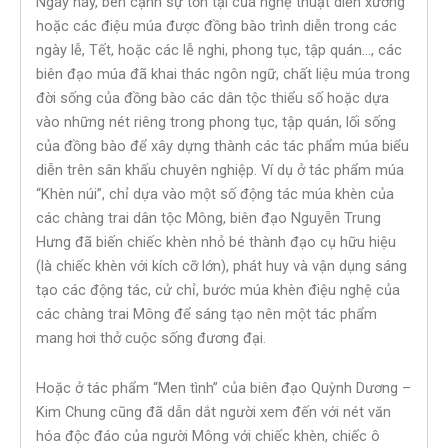
Ngày nay, bên cạnh sự tồn tại của nghệ thuật diễn xướng
hoặc các điệu múa được đồng bào trình diễn trong các
ngày lễ, Tết, hoặc các lễ nghi, phong tục, tập quán…, các
biên đạo múa đã khai thác ngôn ngữ, chất liệu múa trong
đời sống của đồng bào các dân tộc thiểu số hoặc dựa
vào những nét riêng trong phong tục, tập quán, lối sống
của đồng bào để xây dựng thành các tác phẩm múa biểu
diễn trên sân khấu chuyên nghiệp. Ví dụ ở tác phẩm múa
“Khèn núi”, chỉ dựa vào một số động tác múa khèn của
các chàng trai dân tộc Mông, biên đạo Nguyễn Trung
Hưng đã biến chiếc khèn nhỏ bé thành đạo cụ hữu hiệu
(là chiếc khèn với kích cỡ lớn), phát huy và vận dụng sáng
tạo các động tác, cử chỉ, bước múa khèn điệu nghệ của
các chàng trai Mông để sáng tạo nên một tác phẩm
mang hơi thở cuộc sống đương đại.
Hoặc ở tác phẩm “Men tình” của biên đạo Quỳnh Dương –
Kim Chung cũng đã dẫn dắt người xem đến với nét văn
hóa độc đáo của người Mông với chiếc khèn, chiếc ô