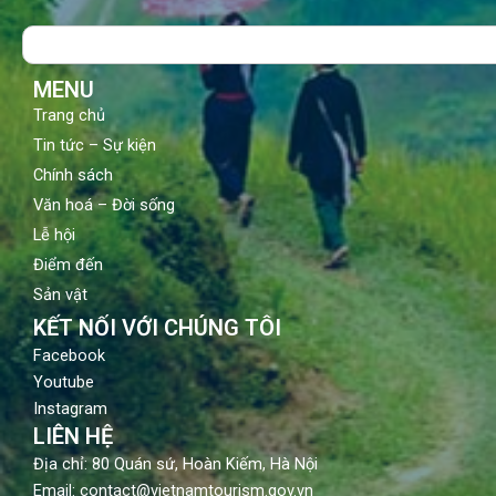
o
b
g
Search
o
e
r
k
a
m
MENU
Trang chủ
Tin tức – Sự kiện
Chính sách
Văn hoá – Đời sống
Lễ hội
Điểm đến
Sản vật
KẾT NỐI VỚI CHÚNG TÔI
Facebook
Youtube
Instagram
LIÊN HỆ
Địa chỉ: 80 Quán sứ, Hoàn Kiếm, Hà Nội
Email: contact@vietnamtourism.gov.vn