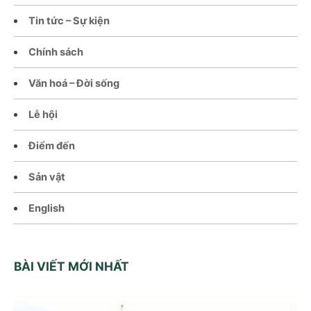
Tin tức – Sự kiện
Chính sách
Văn hoá – Đời sống
Lễ hội
Điểm đến
Sản vật
English
BÀI VIẾT MỚI NHẤT