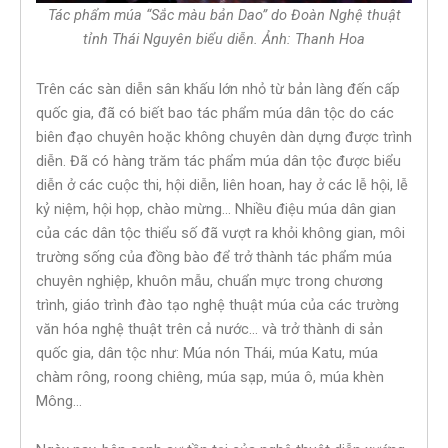
Tác phẩm múa “Sắc màu bản Dao” do Đoàn Nghệ thuật
tỉnh Thái Nguyên biểu diễn. Ảnh: Thanh Hoa
Trên các sàn diễn sân khấu lớn nhỏ từ bản làng đến cấp
quốc gia, đã có biết bao tác phẩm múa dân tộc do các
biên đạo chuyên hoặc không chuyên dàn dựng được trình
diễn. Đã có hàng trăm tác phẩm múa dân tộc được biểu
diễn ở các cuộc thi, hội diễn, liên hoan, hay ở các lễ hội, lễ
kỷ niệm, hội họp, chào mừng… Nhiều điệu múa dân gian
của các dân tộc thiểu số đã vượt ra khỏi không gian, môi
trường sống của đồng bào để trở thành tác phẩm múa
chuyên nghiệp, khuôn mẫu, chuẩn mực trong chương
trình, giáo trình đào tạo nghệ thuật múa của các trường
văn hóa nghệ thuật trên cả nước… và trở thành di sản
quốc gia, dân tộc như: Múa nón Thái, múa Katu, múa
chàm rông, roong chiêng, múa sạp, múa ô, múa khèn
Mông…