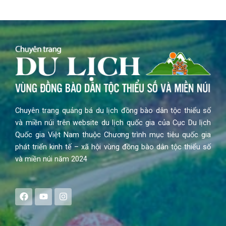
Chuyên trang quảng bá du lịch đồng bào dân tộc thiểu số
và miền núi trên website du lịch quốc gia của Cục Du lịch
Quốc gia Việt Nam thuộc Chương trình mục tiêu quốc gia
phát triển kinh tế – xã hội vùng đồng bào dân tộc thiểu số
và miền núi năm 2024
F
Y
I
a
o
n
c
u
s
e
t
t
b
u
a