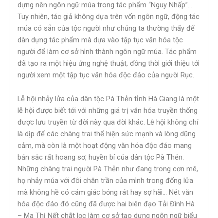
dựng nên ngôn ngữ múa trong tác phẩm “Nguy Nhấp”…
Tuy nhiên, tác giả không dựa trên vốn ngôn ngữ, động tác
múa có sẵn của tộc người như chúng ta thường thấy để
dàn dựng tác phẩm mà dựa vào tập tục văn hóa tộc
người để làm cơ sở hình thành ngôn ngữ múa. Tác phẩm
đã tạo ra một hiệu ứng nghệ thuật, đồng thời giới thiệu tới
người xem một tập tục văn hóa độc đáo của người Rục.
Lễ hội nhảy lửa của dân tộc Pà Thẻn tỉnh Hà Giang là một
lễ hội được biết tới với những giá trị văn hóa truyền thống
được lưu truyền từ đời này qua đời khác. Lễ hội không chỉ
là dịp để các chàng trai thể hiện sức mạnh và lòng dũng
cảm, mà còn là một hoạt động văn hóa độc đáo mang
bản sắc rất hoang sơ, huyền bí của dân tộc Pà Thẻn.
Những chàng trai người Pà Thẻn như đang trong cơn mê,
họ nhảy múa với đôi chân trần của mình trong đống lửa
mà không hề có cảm giác bỏng rát hay sợ hãi… Nét văn
hóa độc đáo đó cũng đã được hai biên đạo Tải Đình Hà
– Ma Thị Nết chắt lọc làm cơ sở tạo dựng ngôn ngữ biểu