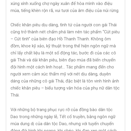
xúng xính xuống chợ ngày xuân để hòa mình vào điệu
múa, tiếng khèn rộn rã, vui tươi của âm điệu của núi rừng.
Chiếc khăn piêu dịu dàng, tình tứ của người con gái Thái
cũng trở thành nét chấm phá làm nên tác phẩm “Cút piêu
– Cút tình” của biên đạo Hồ Thanh Thanh. Không ôm
đồm, khoe kỹ xảo, kỹ thuật trong thể hiện ngôn ngữ mà
chỉ lấy chất liệu là một số động tác, bước đi của các cô
gái Thái và dải khăn piêu, biên đạo múa đã biến chuyển
đội hình một cách linh hoạt… Tác phẩm mang đến cho
người xem cảm xúc thẩm mỹ với nét dịu dàng, duyên
dáng của những cô gái Thái, đặc biệt là tôn vinh hình ảnh
chiếc khăn piêu – biểu tượng văn hóa của phụ nữ dân tộc
Thái.
Với những bộ trang phục rực rỡ của đồng bào dân tộc
Dao trong những ngày lễ, Tết cổ truyền, bằng ngôn ngữ
múa dung dị của dân tộc Dao, nhưng với tuyến chuyển
động đội hình khi ngang, khi chéo, khi đan xen một cách