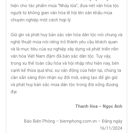
hiện cho tác phẩm múa “Nhảy lửa”, đưa nét văn hóa tộc
người từ không gian văn hóa lễ hội lên sân khấu múa
chuyên nghiệp một cách hợp lý.
Giữ gìn và phát huy bản sắc văn hóa dân tộc nói chung và
nghệ thuật múa nói riêng trở thành yêu cầu khách quan
và là mục tiêu của sự nghiệp xây dựng và phát triển nền
văn hóa Việt Nam đậm đà bản sắc dân tộc. Tuy vậy,
trong xu thế toàn cầu hóa và hội nhập như hiện nay, bên
cạnh kế thừa quá khứ, sự vận động của hiện tại, chúng ta
cần sẵn sàng đón nhận sự đổi mới, sáng tạo để gìn giữ
và phát huy bản sắc múa dân tộc trong đời sống đương
đại.
Thanh Hoa – Ngọc Ánh
Báo Biên Phòng – biemphong.com.vn – Đăng ngày
16/11/2024