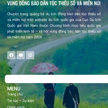
Chuyên trang quảng bá du lịch đồng bào dân tộc thiểu số
và miền núi trên website du lịch quốc gia của Cục Du lịch
Quốc gia Việt Nam thuộc Chương trình mục tiêu quốc gia
phát triển kinh tế – xã hội vùng đồng bào dân tộc thiểu số
và miền núi năm 2024
F
Y
I
a
o
n
c
u
s
e
t
t
b
u
a
o
b
g
Search
o
e
r
k
a
m
MENU
Trang chủ
Tin tức – Sự kiện
Chính sách