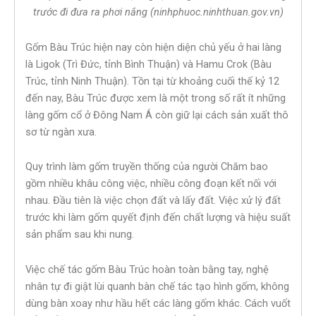
trước đi đưa ra phơi nắng (ninhphuoc.ninhthuan.gov.vn)
Gốm Bàu Trúc hiện nay còn hiện diện chủ yếu ở hai làng
là Ligok (Trì Đức, tỉnh Bình Thuận) và Hamu Crok (Bàu
Trúc, tỉnh Ninh Thuận). Tồn tại từ khoảng cuối thế kỷ 12
đến nay, Bàu Trúc được xem là một trong số rất ít những
làng gốm cổ ở Đông Nam Á còn giữ lại cách sản xuất thô
sơ từ ngàn xưa.
Quy trình làm gốm truyền thống của người Chăm bao
gồm nhiều khâu công việc, nhiều công đoạn kết nối với
nhau. Đầu tiên là việc chọn đất và lấy đất. Việc xử lý đất
trước khi làm gốm quyết định đến chất lượng và hiệu suất
sản phẩm sau khi nung.
Việc chế tác gốm Bàu Trúc hoàn toàn bằng tay, nghệ
nhân tự đi giật lùi quanh bàn chế tác tạo hình gốm, không
dùng bàn xoay như hầu hết các làng gốm khác. Cách vuốt