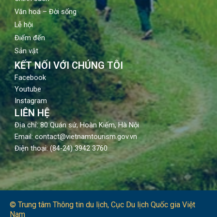
Văn hoá – Đời sống
Lễ hội
Điểm đến
Sản vật
KẾT NỐI VỚI CHÚNG TÔI
Facebook
Youtube
Instagram
LIÊN HỆ
Địa chỉ: 80 Quán sứ, Hoàn Kiếm, Hà Nội
Email: contact@vietnamtourism.gov.vn
Điện thoại: (84-24) 3942 3760
© Trung tâm Thông tin du lịch​, Cục Du lịch Quốc gia Việt
Nam