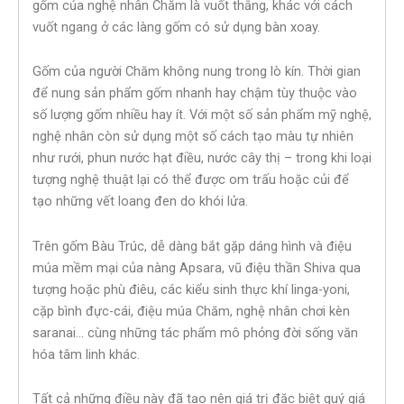
gốm của nghệ nhân Chăm là vuốt thẳng, khác với cách
vuốt ngang ở các làng gốm có sử dụng bàn xoay.
Gốm của người Chăm không nung trong lò kín. Thời gian
để nung sản phẩm gốm nhanh hay chậm tùy thuộc vào
số lượng gốm nhiều hay ít. Với một số sản phẩm mỹ nghệ,
nghệ nhân còn sử dụng một số cách tạo màu tự nhiên
như rưới, phun nước hạt điều, nước cây thị – trong khi loại
tượng nghệ thuật lại có thể được om trấu hoặc củi để
tạo những vết loang đen do khói lửa.
Trên gốm Bàu Trúc, dễ dàng bắt gặp dáng hình và điệu
múa mềm mại của nàng Apsara, vũ điệu thần Shiva qua
tượng hoặc phù điêu, các kiểu sinh thực khí linga-yoni,
cặp bình đực-cái, điệu múa Chăm, nghệ nhân chơi kèn
saranai… cùng những tác phẩm mô phỏng đời sống văn
hóa tâm linh khác.
Tất cả những điều này đã tạo nên giá trị đặc biệt quý giá