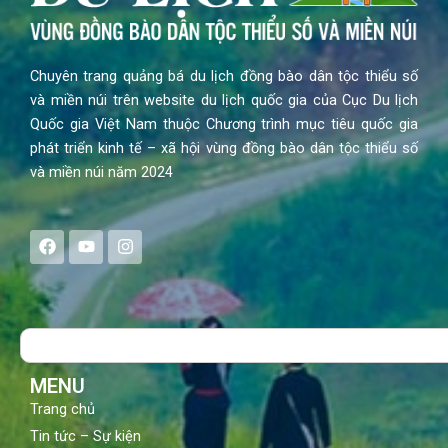
Chuyên trang quảng bá du lịch đồng bào dân tộc thiểu số
và miền núi trên website du lịch quốc gia của Cục Du lịch
Quốc gia Việt Nam thuộc Chương trình mục tiêu quốc gia
phát triển kinh tế – xã hội vùng đồng bào dân tộc thiểu số
và miền núi năm 2024
F
Y
I
a
o
n
c
u
s
e
t
t
b
u
a
o
b
g
Search
o
e
r
k
a
m
MENU
Trang chủ
Tin tức – Sự kiện