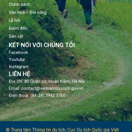
Chính sách
Văn hoá – Đời sống
Lễ hội
Điểm đến
Sản vật
KẾT NỐI VỚI CHÚNG TÔI
Facebook
Youtube
Instagram
LIÊN HỆ
Địa chỉ: 80 Quán sứ, Hoàn Kiếm, Hà Nội
Email: contact@vietnamtourism.gov.vn
Điện thoại: (84-24) 3942 3760
© Trung tâm Thông tin du lịch​, Cục Du lịch Quốc gia Việt