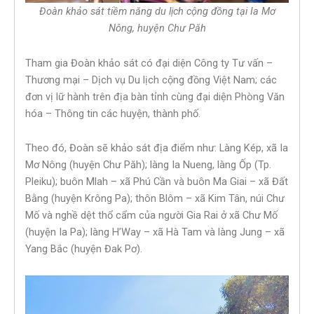
Đoàn khảo sát tiềm năng du lịch cộng đồng tại Ia Mơ
Nông, huyện Chư Păh
Tham gia Đoàn khảo sát có đại diện Công ty Tư vấn –
Thương mại – Dịch vụ Du lịch cộng đồng Việt Nam; các
đơn vị lữ hành trên địa bàn tỉnh cùng đại diện Phòng Văn
hóa – Thông tin các huyện, thành phố.
Theo đó, Đoàn sẽ khảo sát địa điểm như: Làng Kép, xã Ia
Mơ Nông (huyện Chư Păh); làng Ia Nueng, làng Ốp (Tp.
Pleiku); buôn Mlah – xã Phú Cần và buôn Ma Giai – xã Đất
Bằng (huyện Krông Pa); thôn Blôm – xã Kim Tân, núi Chư
Mố và nghề dệt thổ cẩm của người Gia Rai ở xã Chư Mố
(huyện Ia Pa); làng H’Way – xã Hà Tam và làng Jung – xã
Yang Bắc (huyện Đak Pơ).